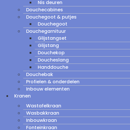
Nis deuren
Douchecabines
Douchegoot & putjes
Douchegoot
Douchegarnituur
Glijstangset
Glijstang
Douchekop
Doucheslang
Handdouche
Douchebak
Profielen & onderdelen
Inbouw elementen
Kranen
Wastafelkraan
Wasbakkraan
Inbouwkraan
Fonteinkraan