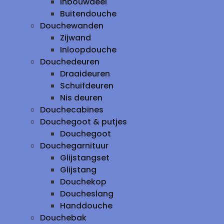
inbouwdeel
Buitendouche
Douchewanden
Zijwand
Inloopdouche
Douchedeuren
Draaideuren
Schuifdeuren
Nis deuren
Douchecabines
Douchegoot & putjes
Douchegoot
Douchegarnituur
Glijstangset
Glijstang
Douchekop
Doucheslang
Handdouche
Douchebak