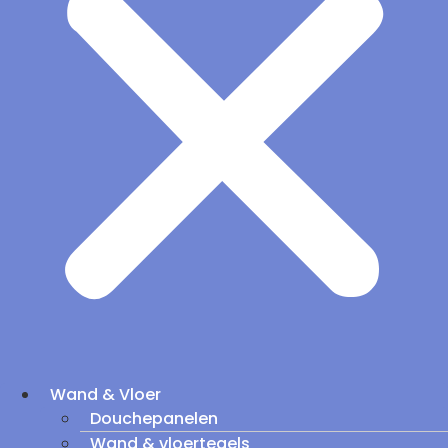
Wand & Vloer
Douchepanelen
Wand & vloertegels