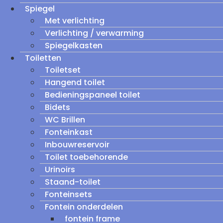
Spiegel
Met verlichting
Verlichting / verwarming
Spiegelkasten
Toiletten
Toiletset
Hangend toilet
Bedieningspaneel toilet
Bidets
WC Brillen
Fonteinkast
Inbouwreservoir
Toilet toebehorende
Urinoirs
Staand-toilet
Fonteinsets
Fontein onderdelen
fontein frame