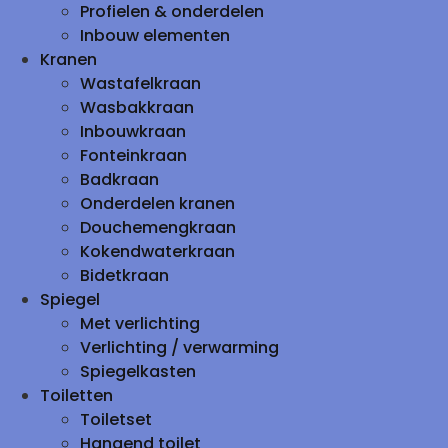
Profielen & onderdelen
Inbouw elementen
Kranen
Wastafelkraan
Wasbakkraan
Inbouwkraan
Fonteinkraan
Badkraan
Onderdelen kranen
Douchemengkraan
Kokendwaterkraan
Bidetkraan
Spiegel
Met verlichting
Verlichting / verwarming
Spiegelkasten
Toiletten
Toiletset
Hangend toilet