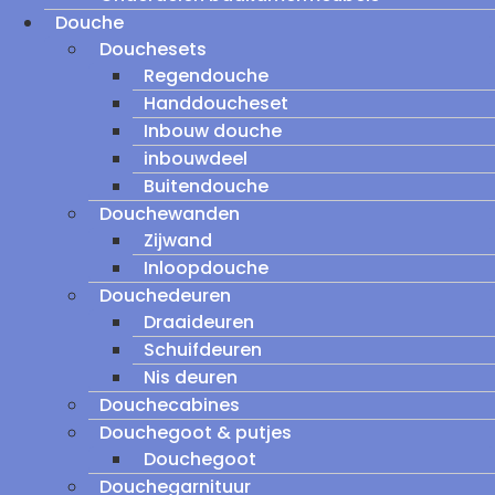
Douche
Douchesets
Regendouche
Handdoucheset
Inbouw douche
inbouwdeel
Buitendouche
Douchewanden
Zijwand
Inloopdouche
Douchedeuren
Draaideuren
Schuifdeuren
Nis deuren
Douchecabines
Douchegoot & putjes
Douchegoot
Douchegarnituur