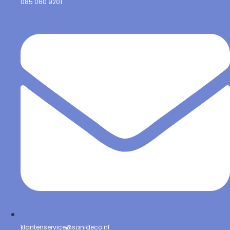
085 060 9201
klantenservice@sanideco.nl