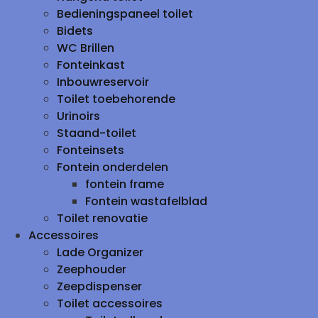
Bedieningspaneel toilet
Bidets
WC Brillen
Fonteinkast
Inbouwreservoir
Toilet toebehorende
Urinoirs
Staand-toilet
Fonteinsets
Fontein onderdelen
fontein frame
Fontein wastafelblad
Toilet renovatie
Accessoires
Lade Organizer
Zeephouder
Zeepdispenser
Toilet accessoires