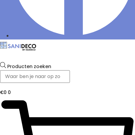
Producten zoeken
€
0
0