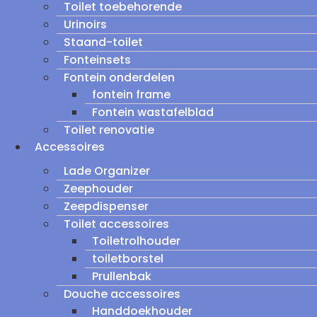
Toilet toebehorende
Urinoirs
Staand-toilet
Fonteinsets
Fontein onderdelen
fontein frame
Fontein wastafelblad
Toilet renovatie
Accessoires
Lade Organizer
Zeephouder
Zeepdispenser
Toilet accessoires
Toiletrolhouder
toiletborstel
Prullenbak
Douche accessoires
Handdoekhouder