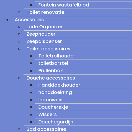
Fontein wastafelblad
Toilet renovatie
Accessoires
Lade Organizer
Zeephouder
Zeepdispenser
Toilet accessoires
Toiletrolhouder
toiletborstel
Prullenbak
Douche accessoires
Handdoekhouder
handdoekring
Inbouwnis
Doucherekje
Wissers
Douchegordijn
Bad accessoires