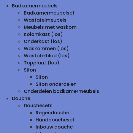
Badkamermeubels
Badkamermeubelset
Wastafelmeubels
Meubels met waskom
Kolomkast (los)
Onderkast (los)
Waskommen (los)
Wastafelblad (los)
Topplaat (los)
Sifon
Sifon
Sifon onderdelen
Onderdelen badkamermeubels
Douche
Douchesets
Regendouche
Handdoucheset
Inbouw douche