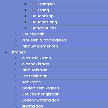
Glijstangset
Glijstang
Douchekop
Doucheslang
Handdouche
Douchebak
Profielen & onderdelen
Inbouw elementen
Kranen
Wastafelkraan
Wasbakkraan
Inbouwkraan
Fonteinkraan
Badkraan
Onderdelen kranen
Douchemengkraan
Kokendwaterkraan
Bidetkraan