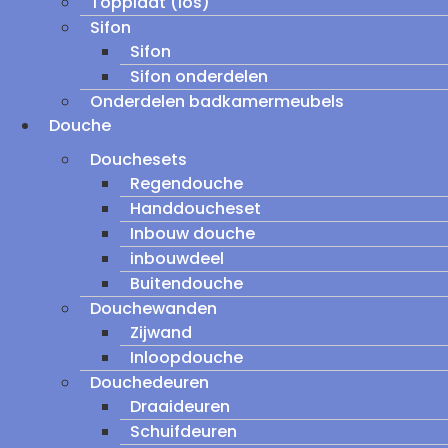
Topplaat (los)
Sifon
Sifon
Sifon onderdelen
Onderdelen badkamermeubels
Douche
Douchesets
Regendouche
Handdoucheset
Inbouw douche
inbouwdeel
Buitendouche
Douchewanden
Zijwand
Inloopdouche
Douchedeuren
Draaideuren
Schuifdeuren