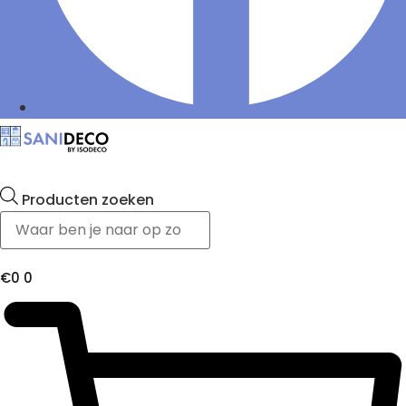
Producten zoeken
€
0
0