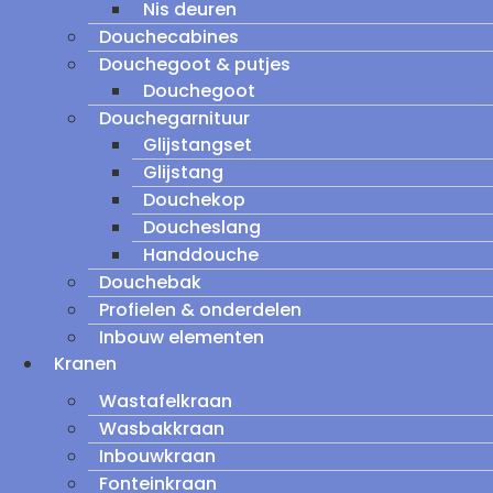
Nis deuren
Douchecabines
Douchegoot & putjes
Douchegoot
Douchegarnituur
Glijstangset
Glijstang
Douchekop
Doucheslang
Handdouche
Douchebak
Profielen & onderdelen
Inbouw elementen
Kranen
Wastafelkraan
Wasbakkraan
Inbouwkraan
Fonteinkraan