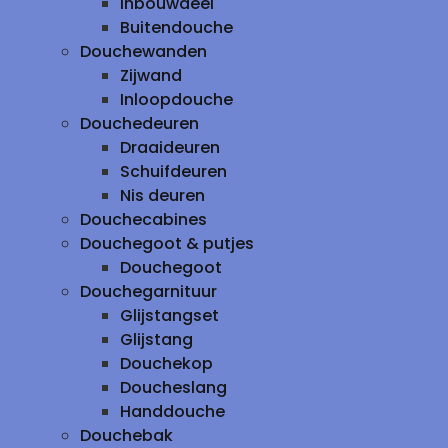
inbouwdeel
Buitendouche
Douchewanden
Zijwand
Inloopdouche
Douchedeuren
Draaideuren
Schuifdeuren
Nis deuren
Douchecabines
Douchegoot & putjes
Douchegoot
Douchegarnituur
Glijstangset
Glijstang
Douchekop
Doucheslang
Handdouche
Douchebak