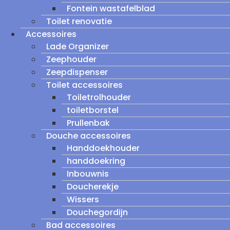
Fontein wastafelblad
Toilet renovatie
Accessoires
Lade Organizer
Zeephouder
Zeepdispenser
Toilet accessoires
Toiletrolhouder
toiletborstel
Prullenbak
Douche accessoires
Handdoekhouder
handdoekring
Inbouwnis
Doucherekje
Wissers
Douchegordijn
Bad accessoires