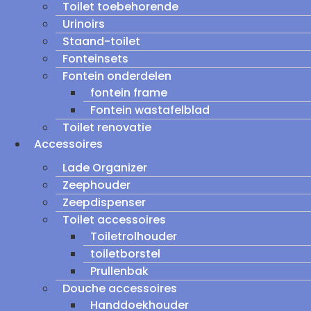
Toilet toebehorende
Urinoirs
Staand-toilet
Fonteinsets
Fontein onderdelen
fontein frame
Fontein wastafelblad
Toilet renovatie
Accessoires
Lade Organizer
Zeephouder
Zeepdispenser
Toilet accessoires
Toiletrolhouder
toiletborstel
Prullenbak
Douche accessoires
Handdoekhouder