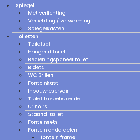
Spiegel
Met verlichting
Verlichting / verwarming
Spiegelkasten
Toiletten
Toiletset
Hangend toilet
Bedieningspaneel toilet
Bidets
WC Brillen
Fonteinkast
Inbouwreservoir
Toilet toebehorende
Urinoirs
Staand-toilet
Fonteinsets
Fontein onderdelen
fontein frame