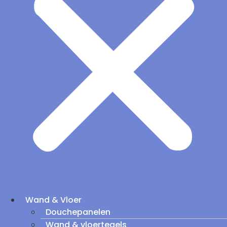
Wand & Vloer
Douchepanelen
Wand & vloertegels