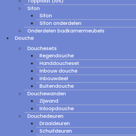
Topplaat (los)
Sifon
Sifon
Sifon onderdelen
Onderdelen badkamermeubels
Douche
Douchesets
Regendouche
Handdoucheset
Inbouw douche
inbouwdeel
Buitendouche
Douchewanden
Zijwand
Inloopdouche
Douchedeuren
Draaideuren
Schuifdeuren