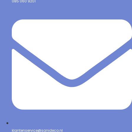
085 060 9201
klantenservice@sanideco.nl