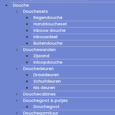
Douche
Douchesets
Regendouche
Handdoucheset
Inbouw douche
inbouwdeel
Buitendouche
Douchewanden
Zijwand
Inloopdouche
Douchedeuren
Draaideuren
Schuifdeuren
Nis deuren
Douchecabines
Douchegoot & putjes
Douchegoot
Douchegarnituur