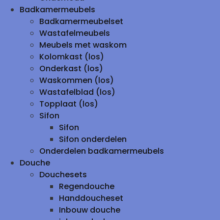
Badkamermeubels
Badkamermeubelset
Wastafelmeubels
Meubels met waskom
Kolomkast (los)
Onderkast (los)
Waskommen (los)
Wastafelblad (los)
Topplaat (los)
Sifon
Sifon
Sifon onderdelen
Onderdelen badkamermeubels
Douche
Douchesets
Regendouche
Handdoucheset
Inbouw douche