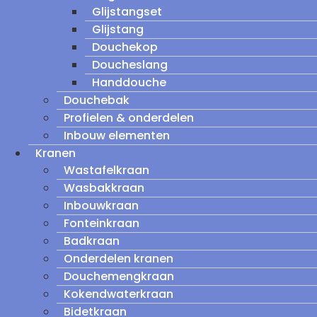
Glijstangset
Glijstang
Douchekop
Doucheslang
Handdouche
Douchebak
Profielen & onderdelen
Inbouw elementen
Kranen
Wastafelkraan
Wasbakkraan
Inbouwkraan
Fonteinkraan
Badkraan
Onderdelen kranen
Douchemengkraan
Kokendwaterkraan
Bidetkraan