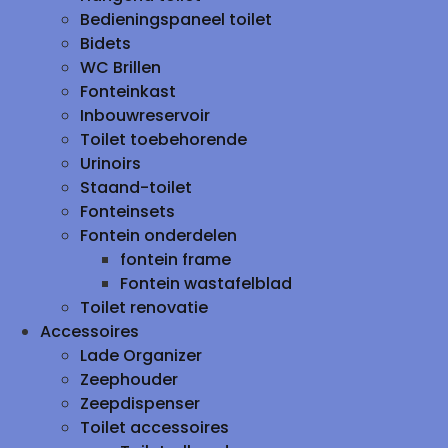
Bedieningspaneel toilet
Bidets
WC Brillen
Fonteinkast
Inbouwreservoir
Toilet toebehorende
Urinoirs
Staand-toilet
Fonteinsets
Fontein onderdelen
fontein frame
Fontein wastafelblad
Toilet renovatie
Accessoires
Lade Organizer
Zeephouder
Zeepdispenser
Toilet accessoires