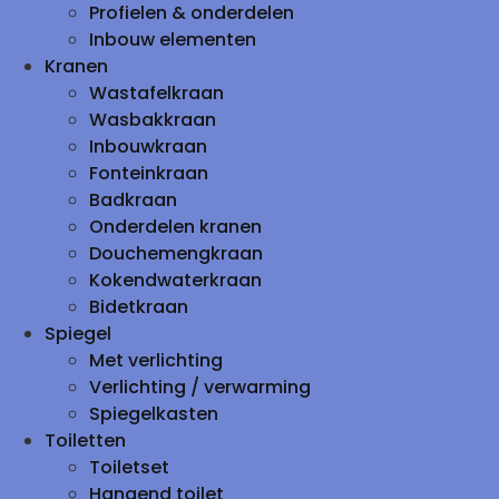
Profielen & onderdelen
Inbouw elementen
Kranen
Wastafelkraan
Wasbakkraan
Inbouwkraan
Fonteinkraan
Badkraan
Onderdelen kranen
Douchemengkraan
Kokendwaterkraan
Bidetkraan
Spiegel
Met verlichting
Verlichting / verwarming
Spiegelkasten
Toiletten
Toiletset
Hangend toilet