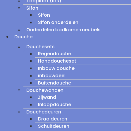
Topplaat (los)
Sifon
Sifon
Sifon onderdelen
Onderdelen badkamermeubels
Douche
Douchesets
Regendouche
Handdoucheset
Inbouw douche
inbouwdeel
Buitendouche
Douchewanden
Zijwand
Inloopdouche
Douchedeuren
Draaideuren
Schuifdeuren