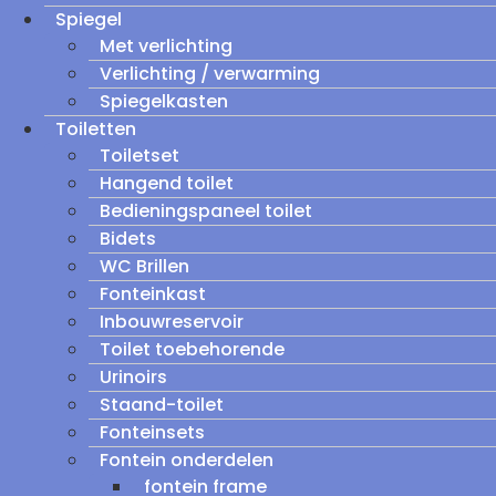
Spiegel
Met verlichting
Verlichting / verwarming
Spiegelkasten
Toiletten
Toiletset
Hangend toilet
Bedieningspaneel toilet
Bidets
WC Brillen
Fonteinkast
Inbouwreservoir
Toilet toebehorende
Urinoirs
Staand-toilet
Fonteinsets
Fontein onderdelen
fontein frame