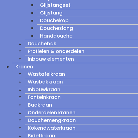
Glijstangset
Glijstang
Douchekop
Doucheslang
Handdouche
Douchebak
Profielen & onderdelen
Inbouw elementen
Kranen
Wastafelkraan
Wasbakkraan
Inbouwkraan
Fonteinkraan
Badkraan
Onderdelen kranen
Douchemengkraan
Kokendwaterkraan
Bidetkraan