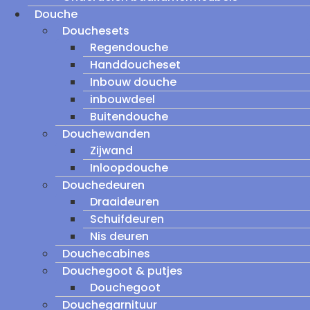
Douche
Douchesets
Regendouche
Handdoucheset
Inbouw douche
inbouwdeel
Buitendouche
Douchewanden
Zijwand
Inloopdouche
Douchedeuren
Draaideuren
Schuifdeuren
Nis deuren
Douchecabines
Douchegoot & putjes
Douchegoot
Douchegarnituur