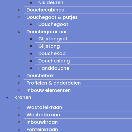
Nis deuren
Douchecabines
Douchegoot & putjes
Douchegoot
Douchegarnituur
Glijstangset
Glijstang
Douchekop
Doucheslang
Handdouche
Douchebak
Profielen & onderdelen
Inbouw elementen
Kranen
Wastafelkraan
Wasbakkraan
Inbouwkraan
Fonteinkraan