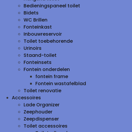
Bedieningspaneel toilet
Bidets
WC Brillen
Fonteinkast
Inbouwreservoir
Toilet toebehorende
Urinoirs
Staand-toilet
Fonteinsets
Fontein onderdelen
fontein frame
Fontein wastafelblad
Toilet renovatie
Accessoires
Lade Organizer
Zeephouder
Zeepdispenser
Toilet accessoires