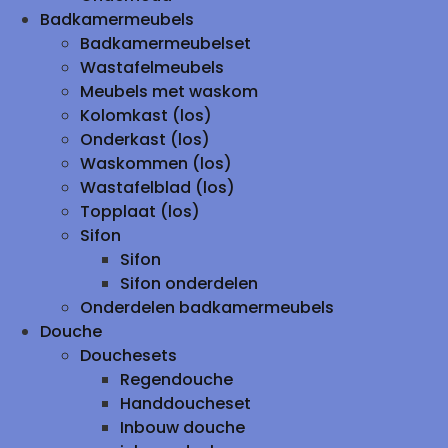
Badkamermeubels
Badkamermeubelset
Wastafelmeubels
Meubels met waskom
Kolomkast (los)
Onderkast (los)
Waskommen (los)
Wastafelblad (los)
Topplaat (los)
Sifon
Sifon
Sifon onderdelen
Onderdelen badkamermeubels
Douche
Douchesets
Regendouche
Handdoucheset
Inbouw douche