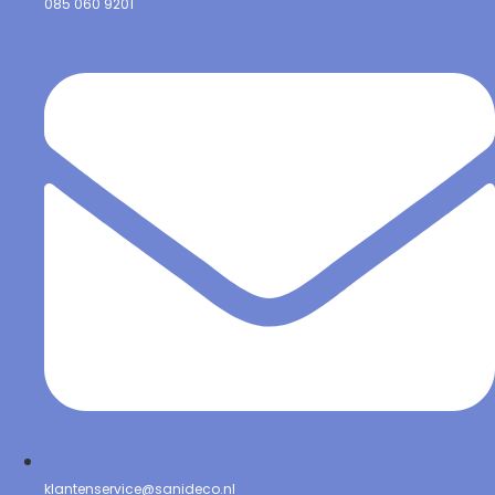
085 060 9201
klantenservice@sanideco.nl