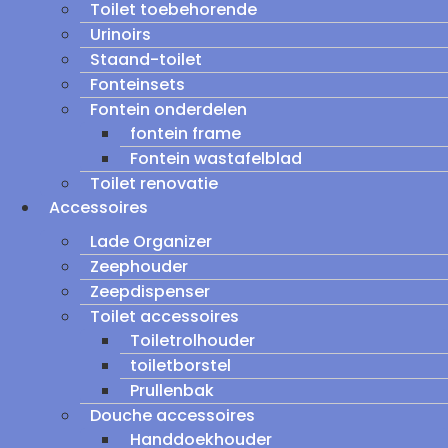
Toilet toebehorende
Urinoirs
Staand-toilet
Fonteinsets
Fontein onderdelen
fontein frame
Fontein wastafelblad
Toilet renovatie
Accessoires
Lade Organizer
Zeephouder
Zeepdispenser
Toilet accessoires
Toiletrolhouder
toiletborstel
Prullenbak
Douche accessoires
Handdoekhouder