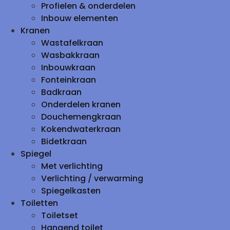
Profielen & onderdelen
Inbouw elementen
Kranen
Wastafelkraan
Wasbakkraan
Inbouwkraan
Fonteinkraan
Badkraan
Onderdelen kranen
Douchemengkraan
Kokendwaterkraan
Bidetkraan
Spiegel
Met verlichting
Verlichting / verwarming
Spiegelkasten
Toiletten
Toiletset
Hangend toilet