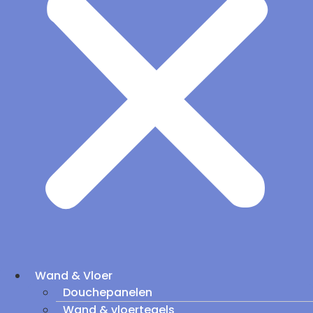
Wand & Vloer
Douchepanelen
Wand & vloertegels