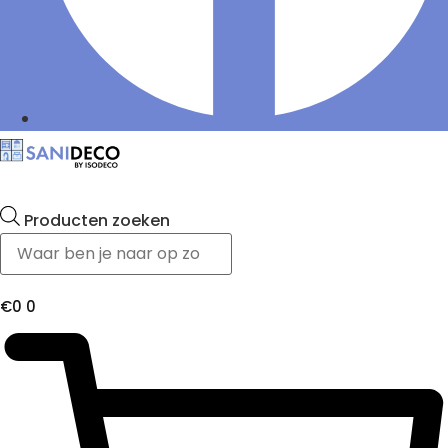
Producten zoeken
€
0
0