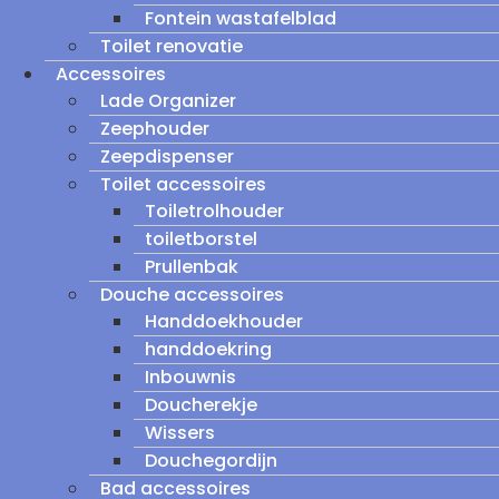
Fontein wastafelblad
Toilet renovatie
Accessoires
Lade Organizer
Zeephouder
Zeepdispenser
Toilet accessoires
Toiletrolhouder
toiletborstel
Prullenbak
Douche accessoires
Handdoekhouder
handdoekring
Inbouwnis
Doucherekje
Wissers
Douchegordijn
Bad accessoires