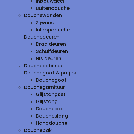
inbouwdeel
Buitendouche
Douchewanden
Zijwand
Inloopdouche
Douchedeuren
Draaideuren
Schuifdeuren
Nis deuren
Douchecabines
Douchegoot & putjes
Douchegoot
Douchegarnituur
Glijstangset
Glijstang
Douchekop
Doucheslang
Handdouche
Douchebak