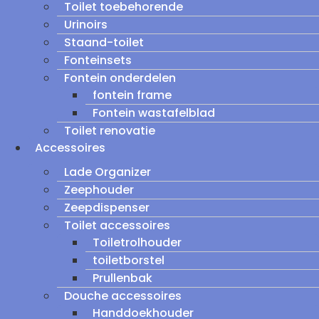
Toilet toebehorende
Urinoirs
Staand-toilet
Fonteinsets
Fontein onderdelen
fontein frame
Fontein wastafelblad
Toilet renovatie
Accessoires
Lade Organizer
Zeephouder
Zeepdispenser
Toilet accessoires
Toiletrolhouder
toiletborstel
Prullenbak
Douche accessoires
Handdoekhouder