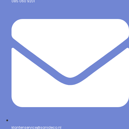
085 060 9201
klantenservice@sanideco.nl