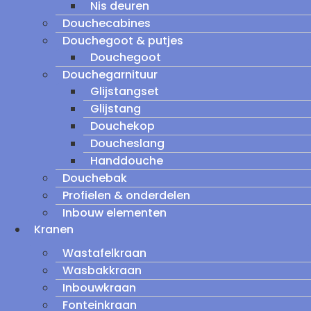
Nis deuren
Douchecabines
Douchegoot & putjes
Douchegoot
Douchegarnituur
Glijstangset
Glijstang
Douchekop
Doucheslang
Handdouche
Douchebak
Profielen & onderdelen
Inbouw elementen
Kranen
Wastafelkraan
Wasbakkraan
Inbouwkraan
Fonteinkraan