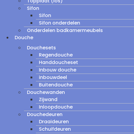
Topplaat (los)
Sifon
Sifon
Sifon onderdelen
Onderdelen badkamermeubels
Douche
Douchesets
Regendouche
Handdoucheset
Inbouw douche
inbouwdeel
Buitendouche
Douchewanden
Zijwand
Inloopdouche
Douchedeuren
Draaideuren
Schuifdeuren