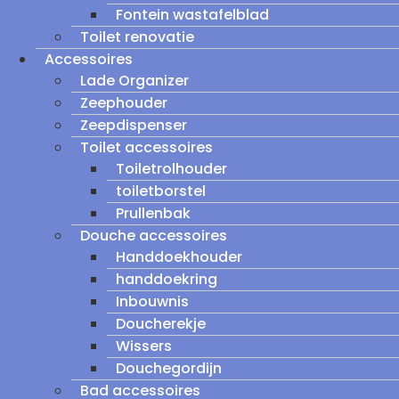
Fontein wastafelblad
Toilet renovatie
Accessoires
Lade Organizer
Zeephouder
Zeepdispenser
Toilet accessoires
Toiletrolhouder
toiletborstel
Prullenbak
Douche accessoires
Handdoekhouder
handdoekring
Inbouwnis
Doucherekje
Wissers
Douchegordijn
Bad accessoires