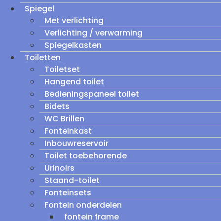
Spiegel
Met verlichting
Verlichting / verwarming
Spiegelkasten
Toiletten
Toiletset
Hangend toilet
Bedieningspaneel toilet
Bidets
WC Brillen
Fonteinkast
Inbouwreservoir
Toilet toebehorende
Urinoirs
Staand-toilet
Fonteinsets
Fontein onderdelen
fontein frame