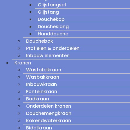
Glijstangset
Glijstang
Douchekop
Doucheslang
Handdouche
Douchebak
Profielen & onderdelen
Inbouw elementen
Kranen
Wastafelkraan
Wasbakkraan
Inbouwkraan
Fonteinkraan
Badkraan
Onderdelen kranen
Douchemengkraan
Kokendwaterkraan
Bidetkraan