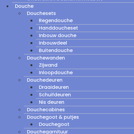
Douche
Douchesets
Regendouche
Handdoucheset
Inbouw douche
inbouwdeel
Buitendouche
Douchewanden
Zijwand
Inloopdouche
Douchedeuren
Draaideuren
Schuifdeuren
Nis deuren
Douchecabines
Douchegoot & putjes
Douchegoot
Douchegarnituur