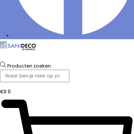
Producten zoeken
€
0
0