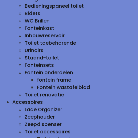
Bedieningspaneel toilet
Bidets
WC Brillen
Fonteinkast
Inbouwreservoir
Toilet toebehorende
Urinoirs
Staand-toilet
Fonteinsets
Fontein onderdelen
fontein frame
Fontein wastafelblad
Toilet renovatie
Accessoires
Lade Organizer
Zeephouder
Zeepdispenser
Toilet accessoires