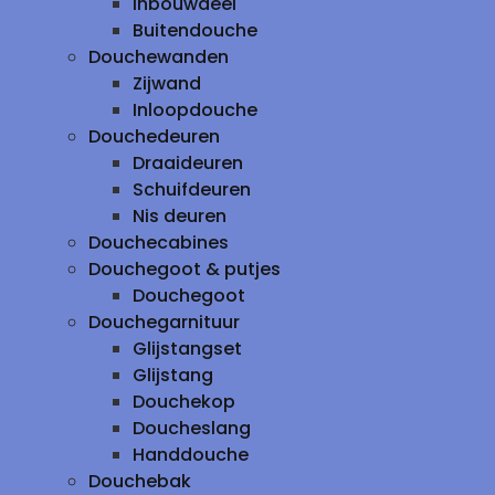
inbouwdeel
Buitendouche
Douchewanden
Zijwand
Inloopdouche
Douchedeuren
Draaideuren
Schuifdeuren
Nis deuren
Douchecabines
Douchegoot & putjes
Douchegoot
Douchegarnituur
Glijstangset
Glijstang
Douchekop
Doucheslang
Handdouche
Douchebak