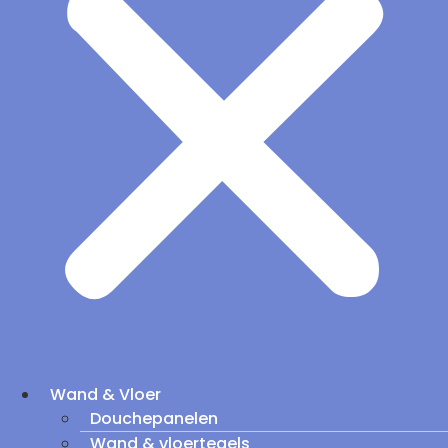
Wand & Vloer
Douchepanelen
Wand & vloertegels