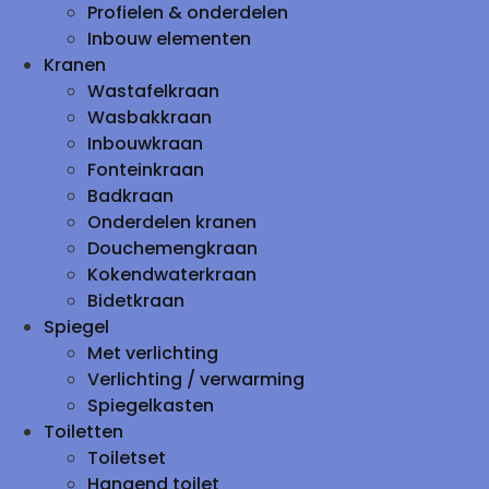
Profielen & onderdelen
Inbouw elementen
Kranen
Wastafelkraan
Wasbakkraan
Inbouwkraan
Fonteinkraan
Badkraan
Onderdelen kranen
Douchemengkraan
Kokendwaterkraan
Bidetkraan
Spiegel
Met verlichting
Verlichting / verwarming
Spiegelkasten
Toiletten
Toiletset
Hangend toilet