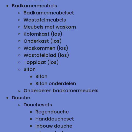
Badkamermeubels
Badkamermeubelset
Wastafelmeubels
Meubels met waskom
Kolomkast (los)
Onderkast (los)
Waskommen (los)
Wastafelblad (los)
Topplaat (los)
Sifon
Sifon
Sifon onderdelen
Onderdelen badkamermeubels
Douche
Douchesets
Regendouche
Handdoucheset
Inbouw douche