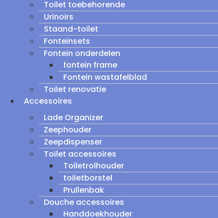
Toilet toebehorende
Urinoirs
Staand-toilet
Fonteinsets
Fontein onderdelen
fontein frame
Fontein wastafelblad
Toilet renovatie
Accessoires
Lade Organizer
Zeephouder
Zeepdispenser
Toilet accessoires
Toiletrolhouder
toiletborstel
Prullenbak
Douche accessoires
Handdoekhouder