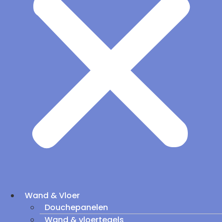
Wand & Vloer
Douchepanelen
Wand & vloertegels