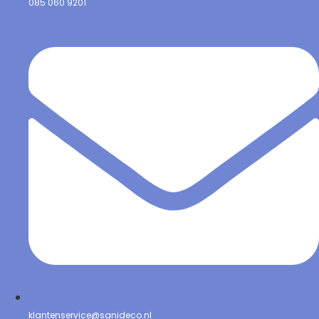
085 060 9201
klantenservice@sanideco.nl