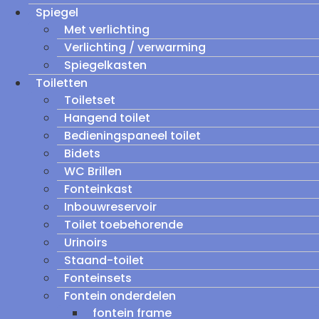
Spiegel
Met verlichting
Verlichting / verwarming
Spiegelkasten
Toiletten
Toiletset
Hangend toilet
Bedieningspaneel toilet
Bidets
WC Brillen
Fonteinkast
Inbouwreservoir
Toilet toebehorende
Urinoirs
Staand-toilet
Fonteinsets
Fontein onderdelen
fontein frame