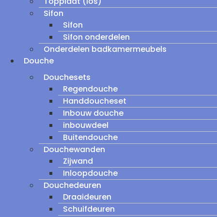
Topplaat (los)
Sifon
Sifon
Sifon onderdelen
Onderdelen badkamermeubels
Douche
Douchesets
Regendouche
Handdoucheset
Inbouw douche
inbouwdeel
Buitendouche
Douchewanden
Zijwand
Inloopdouche
Douchedeuren
Draaideuren
Schuifdeuren