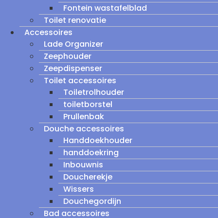
Fontein wastafelblad
Toilet renovatie
Accessoires
Lade Organizer
Zeephouder
Zeepdispenser
Toilet accessoires
Toiletrolhouder
toiletborstel
Prullenbak
Douche accessoires
Handdoekhouder
handdoekring
Inbouwnis
Doucherekje
Wissers
Douchegordijn
Bad accessoires