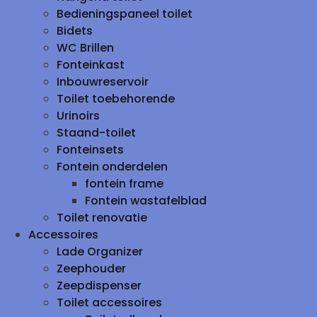
Bedieningspaneel toilet
Bidets
WC Brillen
Fonteinkast
Inbouwreservoir
Toilet toebehorende
Urinoirs
Staand-toilet
Fonteinsets
Fontein onderdelen
fontein frame
Fontein wastafelblad
Toilet renovatie
Accessoires
Lade Organizer
Zeephouder
Zeepdispenser
Toilet accessoires