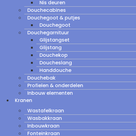
Nis deuren
Douchecabines
Douchegoot & putjes
Douchegoot
Douchegarnituur
Glijstangset
Glijstang
Douchekop
Doucheslang
Handdouche
Douchebak
Profielen & onderdelen
Inbouw elementen
Kranen
Wastafelkraan
Wasbakkraan
Inbouwkraan
Fonteinkraan