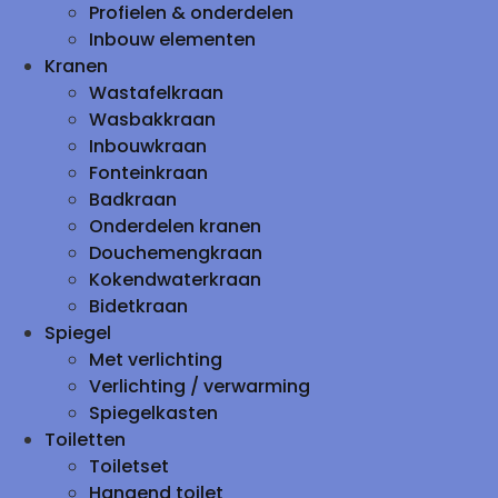
Profielen & onderdelen
Inbouw elementen
Kranen
Wastafelkraan
Wasbakkraan
Inbouwkraan
Fonteinkraan
Badkraan
Onderdelen kranen
Douchemengkraan
Kokendwaterkraan
Bidetkraan
Spiegel
Met verlichting
Verlichting / verwarming
Spiegelkasten
Toiletten
Toiletset
Hangend toilet