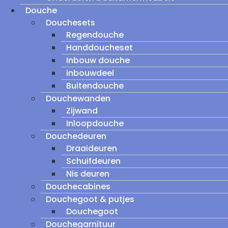
Douche
Douchesets
Regendouche
Handdoucheset
Inbouw douche
inbouwdeel
Buitendouche
Douchewanden
Zijwand
Inloopdouche
Douchedeuren
Draaideuren
Schuifdeuren
Nis deuren
Douchecabines
Douchegoot & putjes
Douchegoot
Douchegarnituur