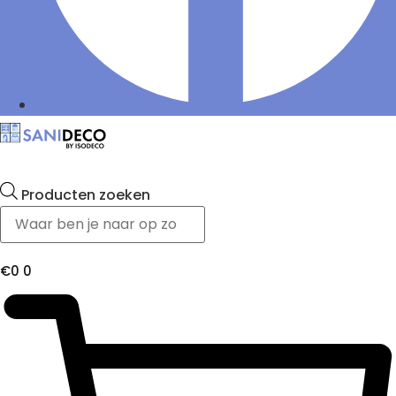
Producten zoeken
€
0
0