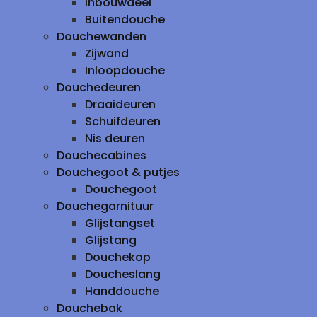
inbouwdeel
Buitendouche
Douchewanden
Zijwand
Inloopdouche
Douchedeuren
Draaideuren
Schuifdeuren
Nis deuren
Douchecabines
Douchegoot & putjes
Douchegoot
Douchegarnituur
Glijstangset
Glijstang
Douchekop
Doucheslang
Handdouche
Douchebak