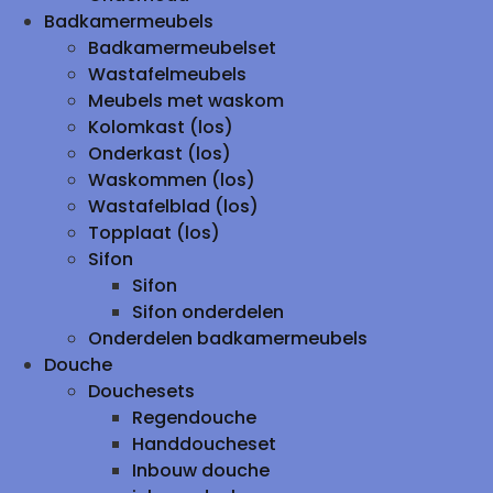
Badkamermeubels
Badkamermeubelset
Wastafelmeubels
Meubels met waskom
Kolomkast (los)
Onderkast (los)
Waskommen (los)
Wastafelblad (los)
Topplaat (los)
Sifon
Sifon
Sifon onderdelen
Onderdelen badkamermeubels
Douche
Douchesets
Regendouche
Handdoucheset
Inbouw douche