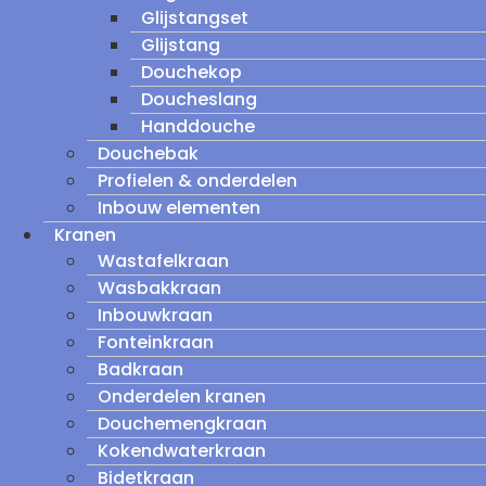
Glijstangset
Glijstang
Douchekop
Doucheslang
Handdouche
Douchebak
Profielen & onderdelen
Inbouw elementen
Kranen
Wastafelkraan
Wasbakkraan
Inbouwkraan
Fonteinkraan
Badkraan
Onderdelen kranen
Douchemengkraan
Kokendwaterkraan
Bidetkraan