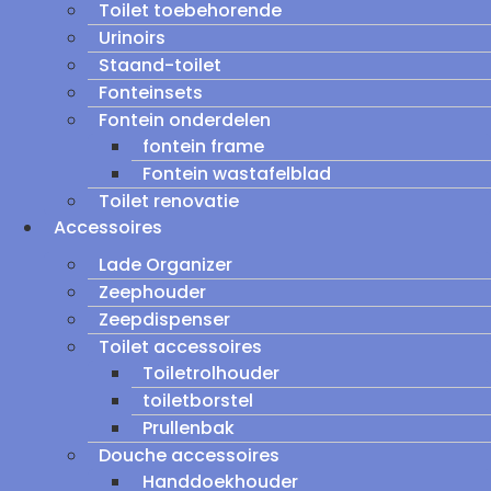
Toilet toebehorende
Urinoirs
Staand-toilet
Fonteinsets
Fontein onderdelen
fontein frame
Fontein wastafelblad
Toilet renovatie
Accessoires
Lade Organizer
Zeephouder
Zeepdispenser
Toilet accessoires
Toiletrolhouder
toiletborstel
Prullenbak
Douche accessoires
Handdoekhouder