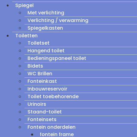
Spiegel
Met verlichting
Verlichting / verwarming
Spiegelkasten
Toiletten
Toiletset
Hangend toilet
Bedieningspaneel toilet
Bidets
WC Brillen
Fonteinkast
Inbouwreservoir
Toilet toebehorende
Urinoirs
Staand-toilet
Fonteinsets
Fontein onderdelen
fontein frame