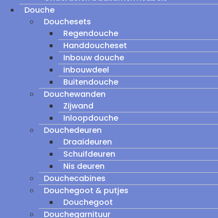
Douche
Douchesets
Regendouche
Handdoucheset
Inbouw douche
inbouwdeel
Buitendouche
Douchewanden
Zijwand
Inloopdouche
Douchedeuren
Draaideuren
Schuifdeuren
Nis deuren
Douchecabines
Douchegoot & putjes
Douchegoot
Douchegarnituur