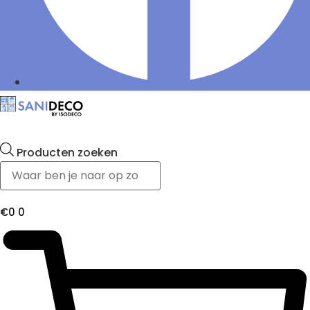
Producten zoeken
€
0
0