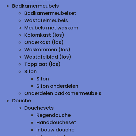
Badkamermeubels
Badkamermeubelset
Wastafelmeubels
Meubels met waskom
Kolomkast (los)
Onderkast (los)
Waskommen (los)
Wastafelblad (los)
Topplaat (los)
Sifon
Sifon
Sifon onderdelen
Onderdelen badkamermeubels
Douche
Douchesets
Regendouche
Handdoucheset
Inbouw douche