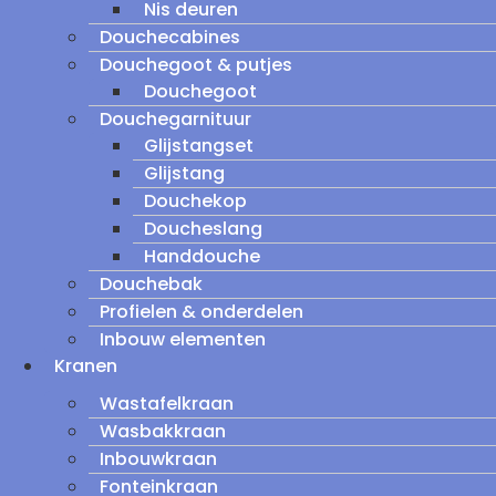
Nis deuren
Douchecabines
Douchegoot & putjes
Douchegoot
Douchegarnituur
Glijstangset
Glijstang
Douchekop
Doucheslang
Handdouche
Douchebak
Profielen & onderdelen
Inbouw elementen
Kranen
Wastafelkraan
Wasbakkraan
Inbouwkraan
Fonteinkraan