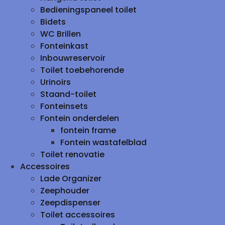
Bedieningspaneel toilet
Bidets
WC Brillen
Fonteinkast
Inbouwreservoir
Toilet toebehorende
Urinoirs
Staand-toilet
Fonteinsets
Fontein onderdelen
fontein frame
Fontein wastafelblad
Toilet renovatie
Accessoires
Lade Organizer
Zeephouder
Zeepdispenser
Toilet accessoires