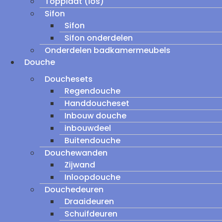
Topplaat (los)
Sifon
Sifon
Sifon onderdelen
Onderdelen badkamermeubels
Douche
Douchesets
Regendouche
Handdoucheset
Inbouw douche
inbouwdeel
Buitendouche
Douchewanden
Zijwand
Inloopdouche
Douchedeuren
Draaideuren
Schuifdeuren