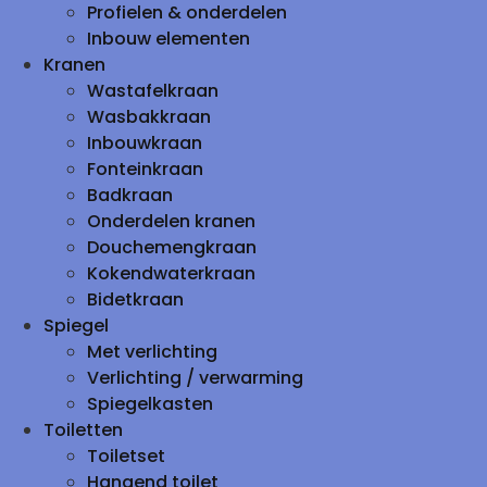
Profielen & onderdelen
Inbouw elementen
Kranen
Wastafelkraan
Wasbakkraan
Inbouwkraan
Fonteinkraan
Badkraan
Onderdelen kranen
Douchemengkraan
Kokendwaterkraan
Bidetkraan
Spiegel
Met verlichting
Verlichting / verwarming
Spiegelkasten
Toiletten
Toiletset
Hangend toilet