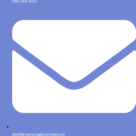
085 060 9201
klantenservice@sanideco.nl