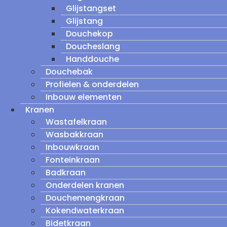
Glijstangset
Glijstang
Douchekop
Doucheslang
Handdouche
Douchebak
Profielen & onderdelen
Inbouw elementen
Kranen
Wastafelkraan
Wasbakkraan
Inbouwkraan
Fonteinkraan
Badkraan
Onderdelen kranen
Douchemengkraan
Kokendwaterkraan
Bidetkraan