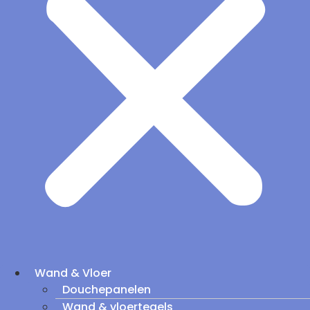
Wand & Vloer
Douchepanelen
Wand & vloertegels