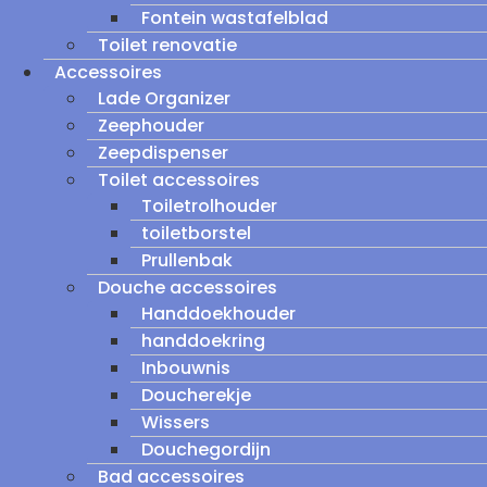
Fontein wastafelblad
Toilet renovatie
Accessoires
Lade Organizer
Zeephouder
Zeepdispenser
Toilet accessoires
Toiletrolhouder
toiletborstel
Prullenbak
Douche accessoires
Handdoekhouder
handdoekring
Inbouwnis
Doucherekje
Wissers
Douchegordijn
Bad accessoires