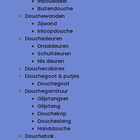
inbouwdeel
Buitendouche
Douchewanden
Zijwand
Inloopdouche
Douchedeuren
Draaideuren
Schuifdeuren
Nis deuren
Douchecabines
Douchegoot & putjes
Douchegoot
Douchegarnituur
Glijstangset
Glijstang
Douchekop
Doucheslang
Handdouche
Douchebak