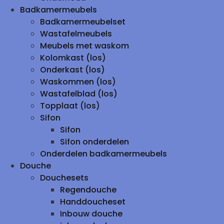
Badkamermeubels
Badkamermeubelset
Wastafelmeubels
Meubels met waskom
Kolomkast (los)
Onderkast (los)
Waskommen (los)
Wastafelblad (los)
Topplaat (los)
Sifon
Sifon
Sifon onderdelen
Onderdelen badkamermeubels
Douche
Douchesets
Regendouche
Handdoucheset
Inbouw douche