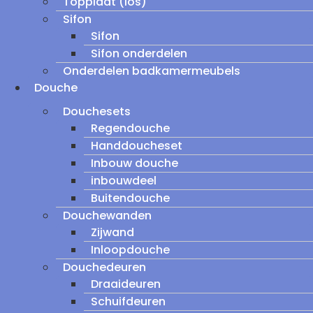
Topplaat (los)
Sifon
Sifon
Sifon onderdelen
Onderdelen badkamermeubels
Douche
Douchesets
Regendouche
Handdoucheset
Inbouw douche
inbouwdeel
Buitendouche
Douchewanden
Zijwand
Inloopdouche
Douchedeuren
Draaideuren
Schuifdeuren