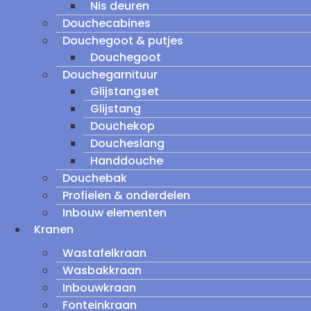
Nis deuren
Douchecabines
Douchegoot & putjes
Douchegoot
Douchegarnituur
Glijstangset
Glijstang
Douchekop
Doucheslang
Handdouche
Douchebak
Profielen & onderdelen
Inbouw elementen
Kranen
Wastafelkraan
Wasbakkraan
Inbouwkraan
Fonteinkraan