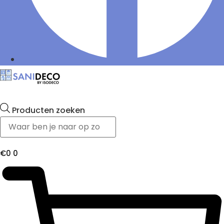
Producten zoeken
€
0
0