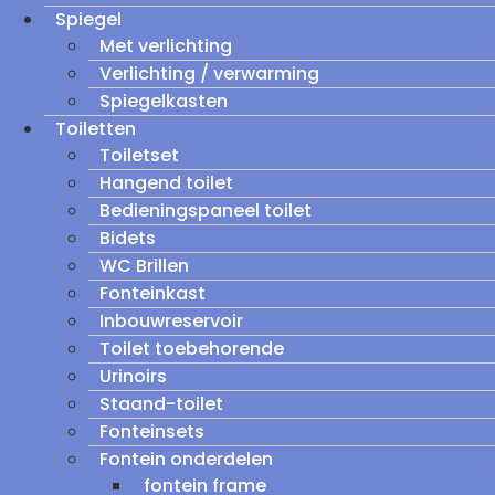
Spiegel
Met verlichting
Verlichting / verwarming
Spiegelkasten
Toiletten
Toiletset
Hangend toilet
Bedieningspaneel toilet
Bidets
WC Brillen
Fonteinkast
Inbouwreservoir
Toilet toebehorende
Urinoirs
Staand-toilet
Fonteinsets
Fontein onderdelen
fontein frame