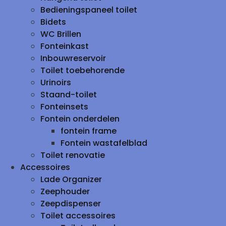
Bedieningspaneel toilet
Bidets
WC Brillen
Fonteinkast
Inbouwreservoir
Toilet toebehorende
Urinoirs
Staand-toilet
Fonteinsets
Fontein onderdelen
fontein frame
Fontein wastafelblad
Toilet renovatie
Accessoires
Lade Organizer
Zeephouder
Zeepdispenser
Toilet accessoires