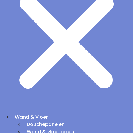
Wand & Vloer
Douchepanelen
Wand & vloertegels