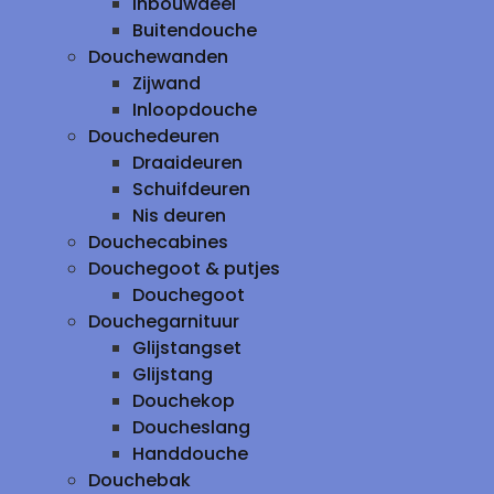
inbouwdeel
Buitendouche
Douchewanden
Zijwand
Inloopdouche
Douchedeuren
Draaideuren
Schuifdeuren
Nis deuren
Douchecabines
Douchegoot & putjes
Douchegoot
Douchegarnituur
Glijstangset
Glijstang
Douchekop
Doucheslang
Handdouche
Douchebak