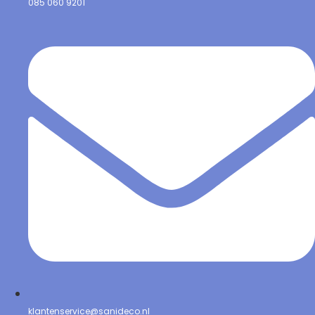
085 060 9201
klantenservice@sanideco.nl