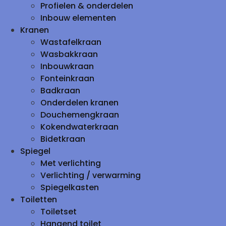
Profielen & onderdelen
Inbouw elementen
Kranen
Wastafelkraan
Wasbakkraan
Inbouwkraan
Fonteinkraan
Badkraan
Onderdelen kranen
Douchemengkraan
Kokendwaterkraan
Bidetkraan
Spiegel
Met verlichting
Verlichting / verwarming
Spiegelkasten
Toiletten
Toiletset
Hangend toilet