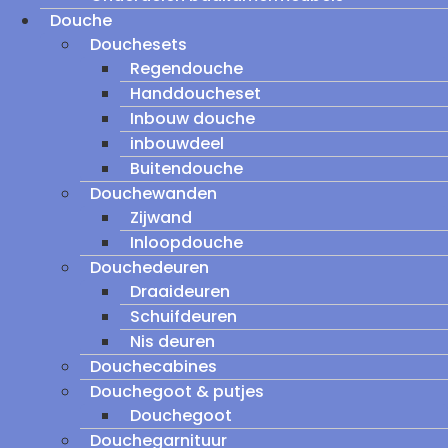
Douche
Douchesets
Regendouche
Handdoucheset
Inbouw douche
inbouwdeel
Buitendouche
Douchewanden
Zijwand
Inloopdouche
Douchedeuren
Draaideuren
Schuifdeuren
Nis deuren
Douchecabines
Douchegoot & putjes
Douchegoot
Douchegarnituur