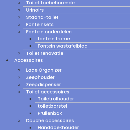
Toilet toebehorende
Urinoirs
Staand-toilet
Fonteinsets
Fontein onderdelen
fontein frame
Fontein wastafelblad
Toilet renovatie
Accessoires
Lade Organizer
Zeephouder
Zeepdispenser
Toilet accessoires
Toiletrolhouder
toiletborstel
Prullenbak
Douche accessoires
Handdoekhouder