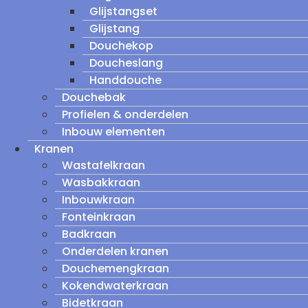
Glijstangset
Glijstang
Douchekop
Doucheslang
Handdouche
Douchebak
Profielen & onderdelen
Inbouw elementen
Kranen
Wastafelkraan
Wasbakkraan
Inbouwkraan
Fonteinkraan
Badkraan
Onderdelen kranen
Douchemengkraan
Kokendwaterkraan
Bidetkraan