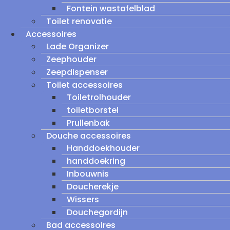
Fontein wastafelblad
Toilet renovatie
Accessoires
Lade Organizer
Zeephouder
Zeepdispenser
Toilet accessoires
Toiletrolhouder
toiletborstel
Prullenbak
Douche accessoires
Handdoekhouder
handdoekring
Inbouwnis
Doucherekje
Wissers
Douchegordijn
Bad accessoires