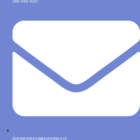
085 060 9201
klantenservice@sanideco.nl