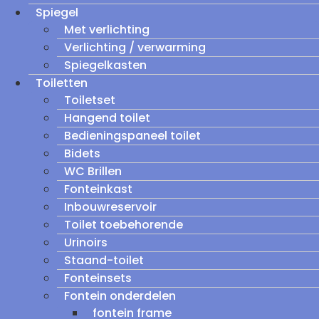
Spiegel
Met verlichting
Verlichting / verwarming
Spiegelkasten
Toiletten
Toiletset
Hangend toilet
Bedieningspaneel toilet
Bidets
WC Brillen
Fonteinkast
Inbouwreservoir
Toilet toebehorende
Urinoirs
Staand-toilet
Fonteinsets
Fontein onderdelen
fontein frame