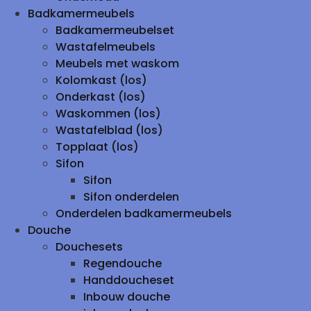
Badkamermeubels
Badkamermeubelset
Wastafelmeubels
Meubels met waskom
Kolomkast (los)
Onderkast (los)
Waskommen (los)
Wastafelblad (los)
Topplaat (los)
Sifon
Sifon
Sifon onderdelen
Onderdelen badkamermeubels
Douche
Douchesets
Regendouche
Handdoucheset
Inbouw douche