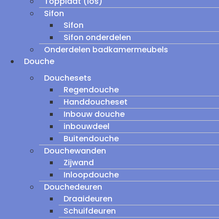
Topplaat (los)
Sifon
Sifon
Sifon onderdelen
Onderdelen badkamermeubels
Douche
Douchesets
Regendouche
Handdoucheset
Inbouw douche
inbouwdeel
Buitendouche
Douchewanden
Zijwand
Inloopdouche
Douchedeuren
Draaideuren
Schuifdeuren