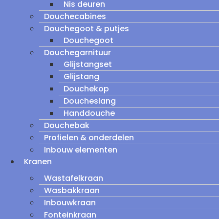
Nis deuren
Douchecabines
Douchegoot & putjes
Douchegoot
Douchegarnituur
Glijstangset
Glijstang
Douchekop
Doucheslang
Handdouche
Douchebak
Profielen & onderdelen
Inbouw elementen
Kranen
Wastafelkraan
Wasbakkraan
Inbouwkraan
Fonteinkraan