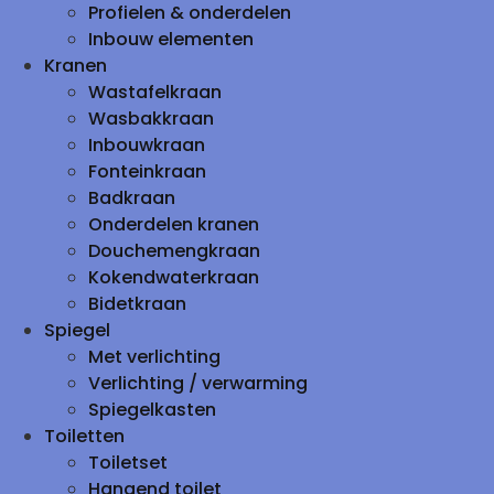
Profielen & onderdelen
Inbouw elementen
Kranen
Wastafelkraan
Wasbakkraan
Inbouwkraan
Fonteinkraan
Badkraan
Onderdelen kranen
Douchemengkraan
Kokendwaterkraan
Bidetkraan
Spiegel
Met verlichting
Verlichting / verwarming
Spiegelkasten
Toiletten
Toiletset
Hangend toilet