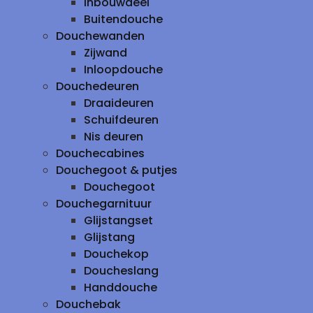
inbouwdeel
Buitendouche
Douchewanden
Zijwand
Inloopdouche
Douchedeuren
Draaideuren
Schuifdeuren
Nis deuren
Douchecabines
Douchegoot & putjes
Douchegoot
Douchegarnituur
Glijstangset
Glijstang
Douchekop
Doucheslang
Handdouche
Douchebak