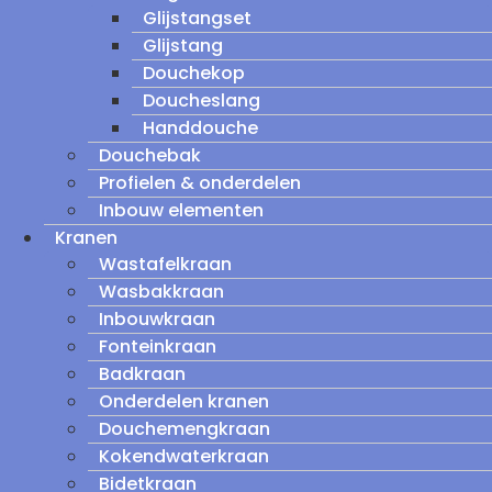
Glijstangset
Glijstang
Douchekop
Doucheslang
Handdouche
Douchebak
Profielen & onderdelen
Inbouw elementen
Kranen
Wastafelkraan
Wasbakkraan
Inbouwkraan
Fonteinkraan
Badkraan
Onderdelen kranen
Douchemengkraan
Kokendwaterkraan
Bidetkraan