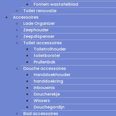
Fontein wastafelblad
Toilet renovatie
Accessoires
Lade Organizer
Zeephouder
Zeepdispenser
Toilet accessoires
Toiletrolhouder
toiletborstel
Prullenbak
Douche accessoires
Handdoekhouder
handdoekring
Inbouwnis
Doucherekje
Wissers
Douchegordijn
Bad accessoires