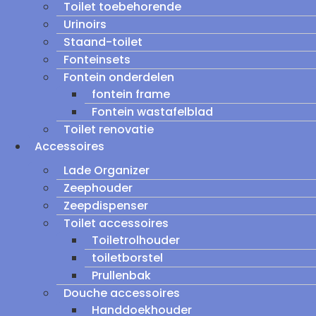
Toilet toebehorende
Urinoirs
Staand-toilet
Fonteinsets
Fontein onderdelen
fontein frame
Fontein wastafelblad
Toilet renovatie
Accessoires
Lade Organizer
Zeephouder
Zeepdispenser
Toilet accessoires
Toiletrolhouder
toiletborstel
Prullenbak
Douche accessoires
Handdoekhouder