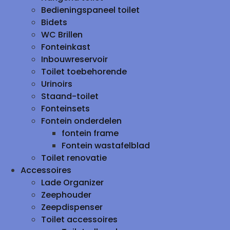
Bedieningspaneel toilet
Bidets
WC Brillen
Fonteinkast
Inbouwreservoir
Toilet toebehorende
Urinoirs
Staand-toilet
Fonteinsets
Fontein onderdelen
fontein frame
Fontein wastafelblad
Toilet renovatie
Accessoires
Lade Organizer
Zeephouder
Zeepdispenser
Toilet accessoires