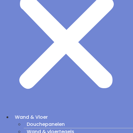
Wand & Vloer
Douchepanelen
Wand & vloertegels