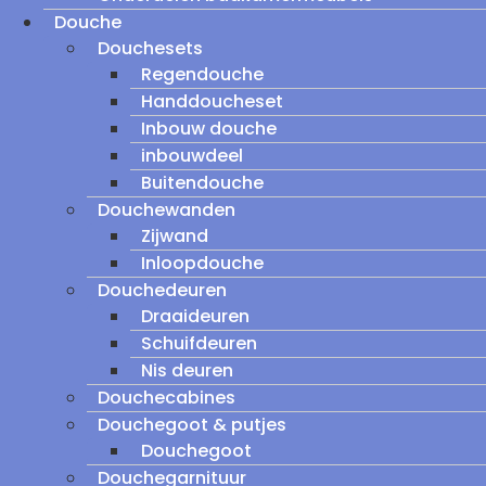
Douche
Douchesets
Regendouche
Handdoucheset
Inbouw douche
inbouwdeel
Buitendouche
Douchewanden
Zijwand
Inloopdouche
Douchedeuren
Draaideuren
Schuifdeuren
Nis deuren
Douchecabines
Douchegoot & putjes
Douchegoot
Douchegarnituur