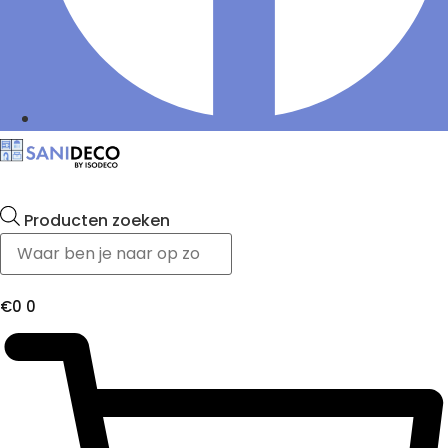
Producten zoeken
€
0
0