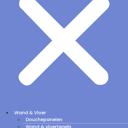
Wand & Vloer
Douchepanelen
Wand & vloertegels