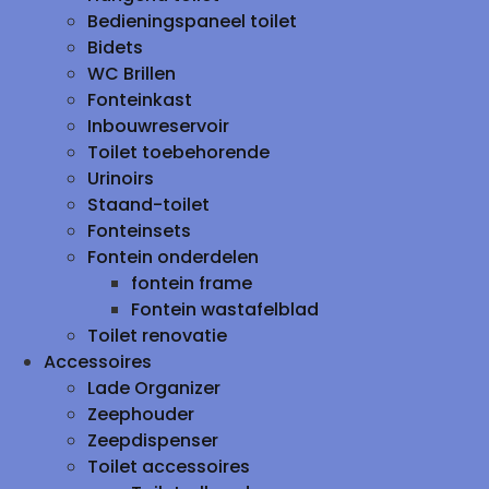
Bedieningspaneel toilet
Bidets
WC Brillen
Fonteinkast
Inbouwreservoir
Toilet toebehorende
Urinoirs
Staand-toilet
Fonteinsets
Fontein onderdelen
fontein frame
Fontein wastafelblad
Toilet renovatie
Accessoires
Lade Organizer
Zeephouder
Zeepdispenser
Toilet accessoires