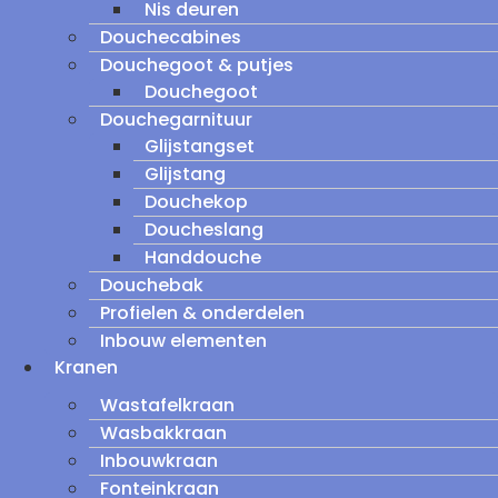
Nis deuren
Douchecabines
Douchegoot & putjes
Douchegoot
Douchegarnituur
Glijstangset
Glijstang
Douchekop
Doucheslang
Handdouche
Douchebak
Profielen & onderdelen
Inbouw elementen
Kranen
Wastafelkraan
Wasbakkraan
Inbouwkraan
Fonteinkraan