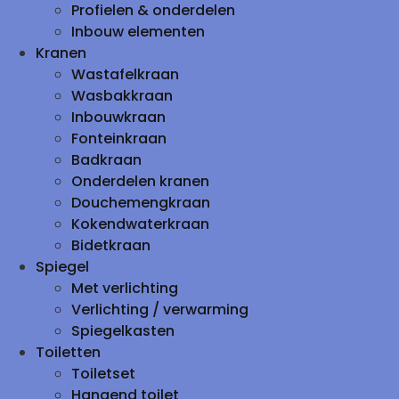
Profielen & onderdelen
Inbouw elementen
Kranen
Wastafelkraan
Wasbakkraan
Inbouwkraan
Fonteinkraan
Badkraan
Onderdelen kranen
Douchemengkraan
Kokendwaterkraan
Bidetkraan
Spiegel
Met verlichting
Verlichting / verwarming
Spiegelkasten
Toiletten
Toiletset
Hangend toilet