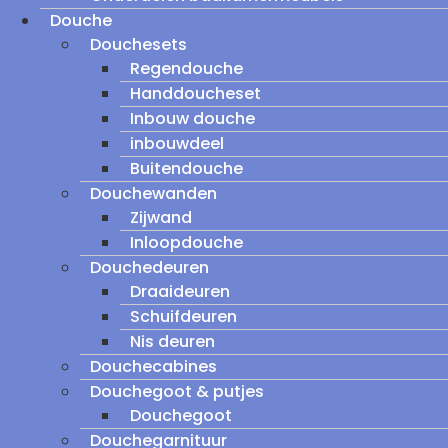
Douche
Douchesets
Regendouche
Handdoucheset
Inbouw douche
inbouwdeel
Buitendouche
Douchewanden
Zijwand
Inloopdouche
Douchedeuren
Draaideuren
Schuifdeuren
Nis deuren
Douchecabines
Douchegoot & putjes
Douchegoot
Douchegarnituur