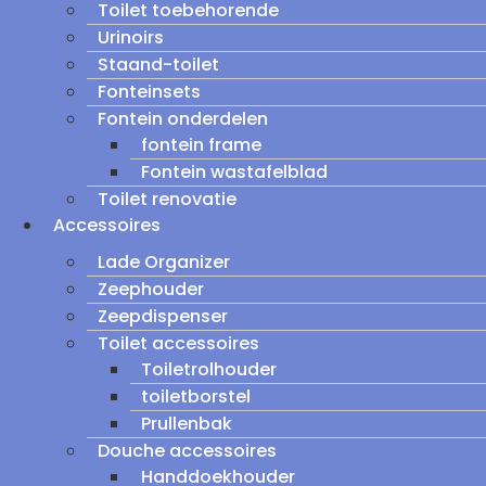
Toilet toebehorende
Urinoirs
Staand-toilet
Fonteinsets
Fontein onderdelen
fontein frame
Fontein wastafelblad
Toilet renovatie
Accessoires
Lade Organizer
Zeephouder
Zeepdispenser
Toilet accessoires
Toiletrolhouder
toiletborstel
Prullenbak
Douche accessoires
Handdoekhouder