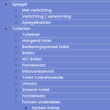
Spiegel
Met verlichting
Verlichting / verwarming
Spiegelkasten
Toiletten
Toiletset
Hangend toilet
Bedieningspaneel toilet
Bidets
WC Brillen
Fonteinkast
Inbouwreservoir
Toilet toebehorende
Urinoirs
Staand-toilet
Fonteinsets
Fontein onderdelen
fontein frame