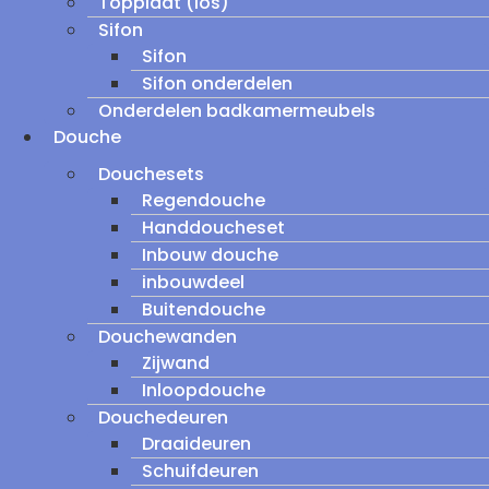
Topplaat (los)
Sifon
Sifon
Sifon onderdelen
Onderdelen badkamermeubels
Douche
Douchesets
Regendouche
Handdoucheset
Inbouw douche
inbouwdeel
Buitendouche
Douchewanden
Zijwand
Inloopdouche
Douchedeuren
Draaideuren
Schuifdeuren