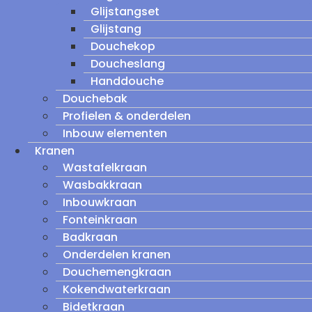
Glijstangset
Glijstang
Douchekop
Doucheslang
Handdouche
Douchebak
Profielen & onderdelen
Inbouw elementen
Kranen
Wastafelkraan
Wasbakkraan
Inbouwkraan
Fonteinkraan
Badkraan
Onderdelen kranen
Douchemengkraan
Kokendwaterkraan
Bidetkraan