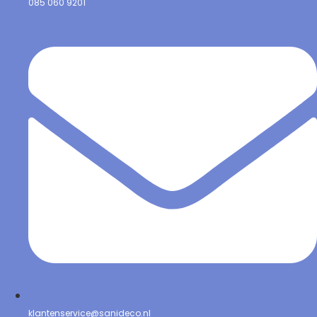
085 060 9201
klantenservice@sanideco.nl