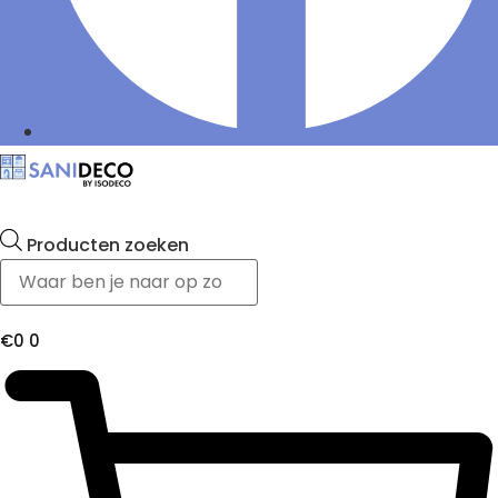
Producten zoeken
€
0
0