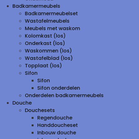
Badkamermeubels
Badkamermeubelset
Wastafelmeubels
Meubels met waskom
Kolomkast (los)
Onderkast (los)
Waskommen (los)
Wastafelblad (los)
Topplaat (los)
Sifon
Sifon
Sifon onderdelen
Onderdelen badkamermeubels
Douche
Douchesets
Regendouche
Handdoucheset
Inbouw douche