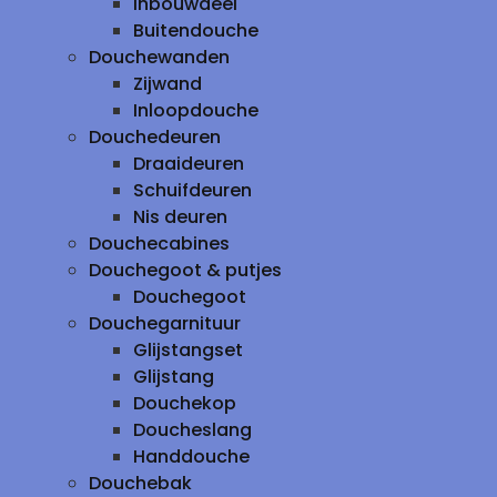
inbouwdeel
Buitendouche
Douchewanden
Zijwand
Inloopdouche
Douchedeuren
Draaideuren
Schuifdeuren
Nis deuren
Douchecabines
Douchegoot & putjes
Douchegoot
Douchegarnituur
Glijstangset
Glijstang
Douchekop
Doucheslang
Handdouche
Douchebak