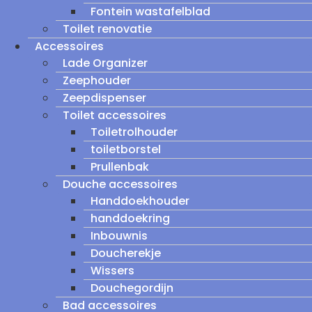
Fontein wastafelblad
Toilet renovatie
Accessoires
Lade Organizer
Zeephouder
Zeepdispenser
Toilet accessoires
Toiletrolhouder
toiletborstel
Prullenbak
Douche accessoires
Handdoekhouder
handdoekring
Inbouwnis
Doucherekje
Wissers
Douchegordijn
Bad accessoires