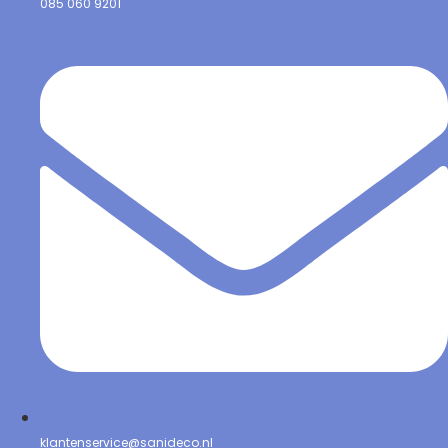
085 060 9201
klantenservice@sanideco.nl