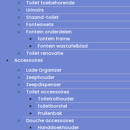
Toilet toebehorende
Urinoirs
Staand-toilet
Fonteinsets
Fontein onderdelen
fontein frame
Fontein wastafelblad
Toilet renovatie
Accessoires
Lade Organizer
Zeephouder
Zeepdispenser
Toilet accessoires
Toiletrolhouder
toiletborstel
Prullenbak
Douche accessoires
Handdoekhouder