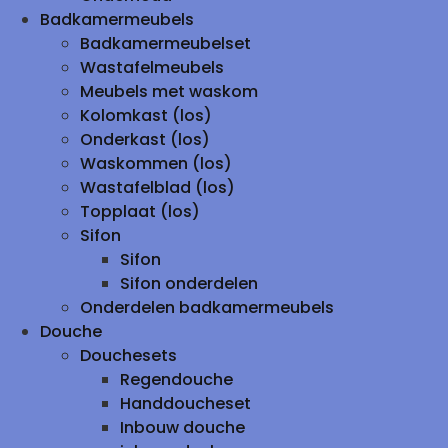
Badkamermeubels
Badkamermeubelset
Wastafelmeubels
Meubels met waskom
Kolomkast (los)
Onderkast (los)
Waskommen (los)
Wastafelblad (los)
Topplaat (los)
Sifon
Sifon
Sifon onderdelen
Onderdelen badkamermeubels
Douche
Douchesets
Regendouche
Handdoucheset
Inbouw douche