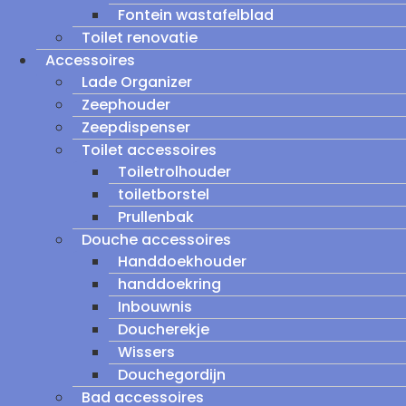
Fontein wastafelblad
Toilet renovatie
Accessoires
Lade Organizer
Zeephouder
Zeepdispenser
Toilet accessoires
Toiletrolhouder
toiletborstel
Prullenbak
Douche accessoires
Handdoekhouder
handdoekring
Inbouwnis
Doucherekje
Wissers
Douchegordijn
Bad accessoires