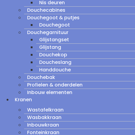
Nis deuren
Douchecabines
Douchegoot & putjes
Douchegoot
Douchegarnituur
Glijstangset
Glijstang
Douchekop
Doucheslang
Handdouche
Douchebak
Profielen & onderdelen
Inbouw elementen
Kranen
Wastafelkraan
Wasbakkraan
Inbouwkraan
Fonteinkraan