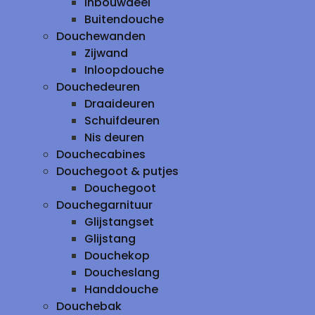
inbouwdeel
Buitendouche
Douchewanden
Zijwand
Inloopdouche
Douchedeuren
Draaideuren
Schuifdeuren
Nis deuren
Douchecabines
Douchegoot & putjes
Douchegoot
Douchegarnituur
Glijstangset
Glijstang
Douchekop
Doucheslang
Handdouche
Douchebak