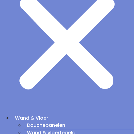
Wand & Vloer
Douchepanelen
Wand & vloertegels