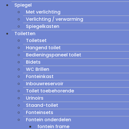
Spiegel
Met verlichting
Verlichting / verwarming
Spiegelkasten
Toiletten
Toiletset
Hangend toilet
Bedieningspaneel toilet
Bidets
WC Brillen
Fonteinkast
Inbouwreservoir
Toilet toebehorende
Urinoirs
Staand-toilet
Fonteinsets
Fontein onderdelen
fontein frame