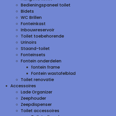
Bedieningspaneel toilet
Bidets
WC Brillen
Fonteinkast
Inbouwreservoir
Toilet toebehorende
Urinoirs
Staand-toilet
Fonteinsets
Fontein onderdelen
fontein frame
Fontein wastafelblad
Toilet renovatie
Accessoires
Lade Organizer
Zeephouder
Zeepdispenser
Toilet accessoires