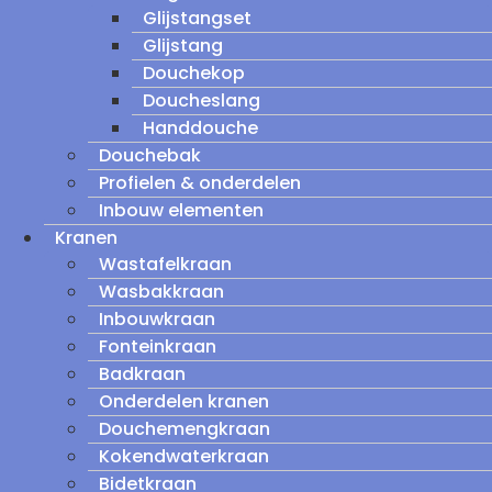
Glijstangset
Glijstang
Douchekop
Doucheslang
Handdouche
Douchebak
Profielen & onderdelen
Inbouw elementen
Kranen
Wastafelkraan
Wasbakkraan
Inbouwkraan
Fonteinkraan
Badkraan
Onderdelen kranen
Douchemengkraan
Kokendwaterkraan
Bidetkraan