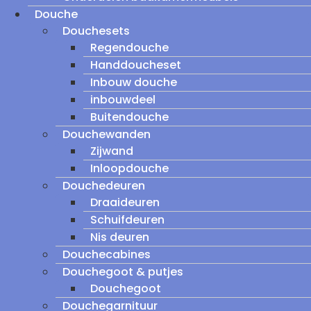
Douche
Douchesets
Regendouche
Handdoucheset
Inbouw douche
inbouwdeel
Buitendouche
Douchewanden
Zijwand
Inloopdouche
Douchedeuren
Draaideuren
Schuifdeuren
Nis deuren
Douchecabines
Douchegoot & putjes
Douchegoot
Douchegarnituur