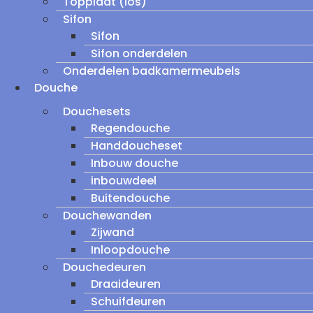
Topplaat (los)
Sifon
Sifon
Sifon onderdelen
Onderdelen badkamermeubels
Douche
Douchesets
Regendouche
Handdoucheset
Inbouw douche
inbouwdeel
Buitendouche
Douchewanden
Zijwand
Inloopdouche
Douchedeuren
Draaideuren
Schuifdeuren