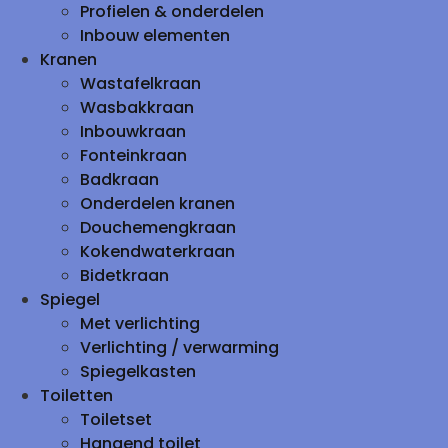
Profielen & onderdelen
Inbouw elementen
Kranen
Wastafelkraan
Wasbakkraan
Inbouwkraan
Fonteinkraan
Badkraan
Onderdelen kranen
Douchemengkraan
Kokendwaterkraan
Bidetkraan
Spiegel
Met verlichting
Verlichting / verwarming
Spiegelkasten
Toiletten
Toiletset
Hangend toilet