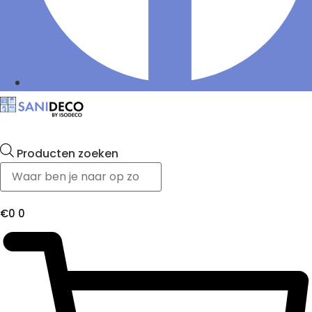
Producten zoeken
€
0
0