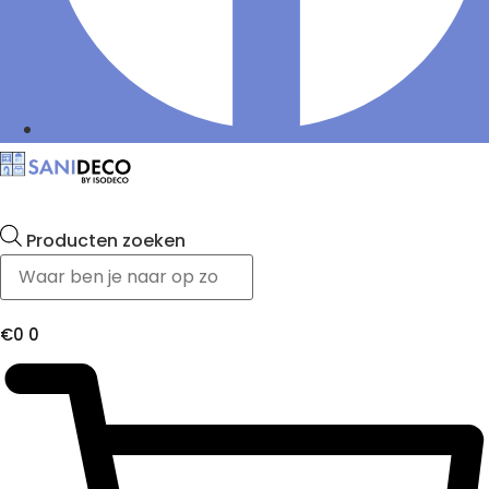
Producten zoeken
€
0
0