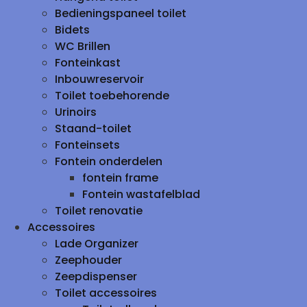
Bedieningspaneel toilet
Bidets
WC Brillen
Fonteinkast
Inbouwreservoir
Toilet toebehorende
Urinoirs
Staand-toilet
Fonteinsets
Fontein onderdelen
fontein frame
Fontein wastafelblad
Toilet renovatie
Accessoires
Lade Organizer
Zeephouder
Zeepdispenser
Toilet accessoires