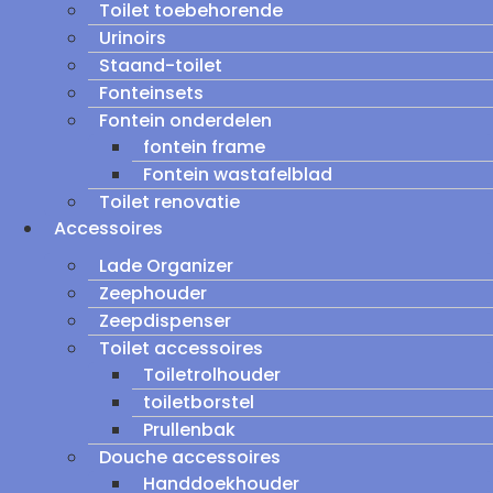
Toilet toebehorende
Urinoirs
Staand-toilet
Fonteinsets
Fontein onderdelen
fontein frame
Fontein wastafelblad
Toilet renovatie
Accessoires
Lade Organizer
Zeephouder
Zeepdispenser
Toilet accessoires
Toiletrolhouder
toiletborstel
Prullenbak
Douche accessoires
Handdoekhouder