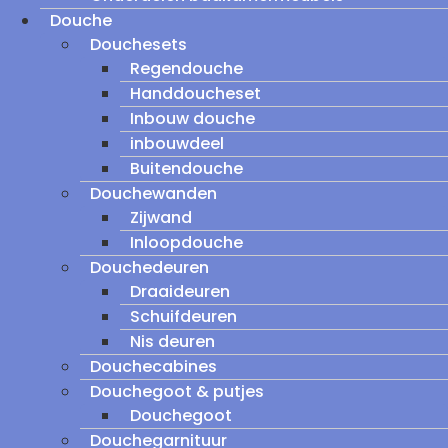
Douche
Douchesets
Regendouche
Handdoucheset
Inbouw douche
inbouwdeel
Buitendouche
Douchewanden
Zijwand
Inloopdouche
Douchedeuren
Draaideuren
Schuifdeuren
Nis deuren
Douchecabines
Douchegoot & putjes
Douchegoot
Douchegarnituur