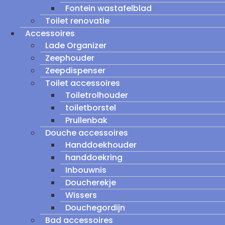
Fontein wastafelblad
Toilet renovatie
Accessoires
Lade Organizer
Zeephouder
Zeepdispenser
Toilet accessoires
Toiletrolhouder
toiletborstel
Prullenbak
Douche accessoires
Handdoekhouder
handdoekring
Inbouwnis
Doucherekje
Wissers
Douchegordijn
Bad accessoires