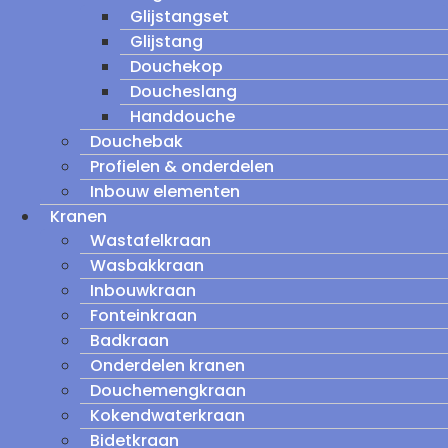
Glijstangset
Glijstang
Douchekop
Doucheslang
Handdouche
Douchebak
Profielen & onderdelen
Inbouw elementen
Kranen
Wastafelkraan
Wasbakkraan
Inbouwkraan
Fonteinkraan
Badkraan
Onderdelen kranen
Douchemengkraan
Kokendwaterkraan
Bidetkraan