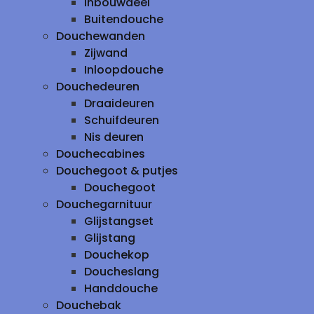
inbouwdeel
Buitendouche
Douchewanden
Zijwand
Inloopdouche
Douchedeuren
Draaideuren
Schuifdeuren
Nis deuren
Douchecabines
Douchegoot & putjes
Douchegoot
Douchegarnituur
Glijstangset
Glijstang
Douchekop
Doucheslang
Handdouche
Douchebak