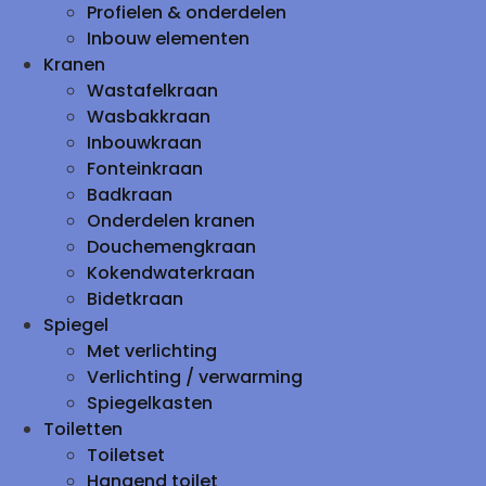
Profielen & onderdelen
Inbouw elementen
Kranen
Wastafelkraan
Wasbakkraan
Inbouwkraan
Fonteinkraan
Badkraan
Onderdelen kranen
Douchemengkraan
Kokendwaterkraan
Bidetkraan
Spiegel
Met verlichting
Verlichting / verwarming
Spiegelkasten
Toiletten
Toiletset
Hangend toilet