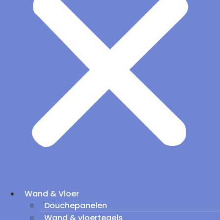
Wand & Vloer
Douchepanelen
Wand & vloertegels