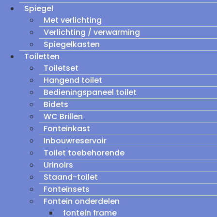
Spiegel
Met verlichting
Verlichting / verwarming
Spiegelkasten
Toiletten
Toiletset
Hangend toilet
Bedieningspaneel toilet
Bidets
WC Brillen
Fonteinkast
Inbouwreservoir
Toilet toebehorende
Urinoirs
Staand-toilet
Fonteinsets
Fontein onderdelen
fontein frame