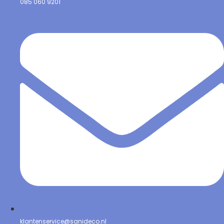
085 060 9201
klantenservice@sanideco.nl