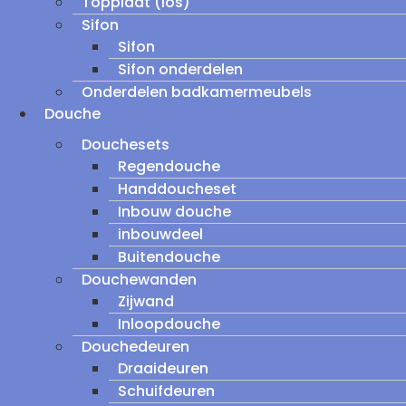
Topplaat (los)
Sifon
Sifon
Sifon onderdelen
Onderdelen badkamermeubels
Douche
Douchesets
Regendouche
Handdoucheset
Inbouw douche
inbouwdeel
Buitendouche
Douchewanden
Zijwand
Inloopdouche
Douchedeuren
Draaideuren
Schuifdeuren