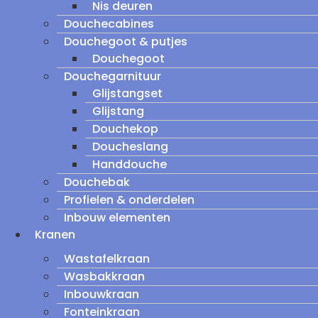
Nis deuren
Douchecabines
Douchegoot & putjes
Douchegoot
Douchegarnituur
Glijstangset
Glijstang
Douchekop
Doucheslang
Handdouche
Douchebak
Profielen & onderdelen
Inbouw elementen
Kranen
Wastafelkraan
Wasbakkraan
Inbouwkraan
Fonteinkraan