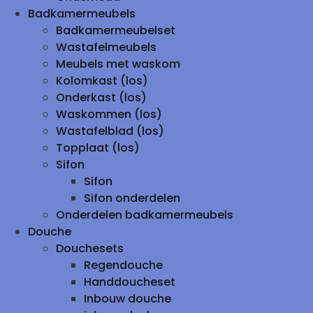
Badkamermeubels
Badkamermeubelset
Wastafelmeubels
Meubels met waskom
Kolomkast (los)
Onderkast (los)
Waskommen (los)
Wastafelblad (los)
Topplaat (los)
Sifon
Sifon
Sifon onderdelen
Onderdelen badkamermeubels
Douche
Douchesets
Regendouche
Handdoucheset
Inbouw douche