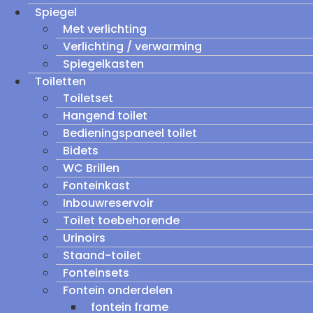
Spiegel
Met verlichting
Verlichting / verwarming
Spiegelkasten
Toiletten
Toiletset
Hangend toilet
Bedieningspaneel toilet
Bidets
WC Brillen
Fonteinkast
Inbouwreservoir
Toilet toebehorende
Urinoirs
Staand-toilet
Fonteinsets
Fontein onderdelen
fontein frame