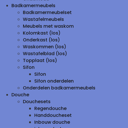
Badkamermeubels
Badkamermeubelset
Wastafelmeubels
Meubels met waskom
Kolomkast (los)
Onderkast (los)
Waskommen (los)
Wastafelblad (los)
Topplaat (los)
Sifon
Sifon
Sifon onderdelen
Onderdelen badkamermeubels
Douche
Douchesets
Regendouche
Handdoucheset
Inbouw douche