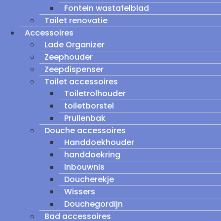
Fontein wastafelblad
Toilet renovatie
Accessoires
Lade Organizer
Zeephouder
Zeepdispenser
Toilet accessoires
Toiletrolhouder
toiletborstel
Prullenbak
Douche accessoires
Handdoekhouder
handdoekring
Inbouwnis
Doucherekje
Wissers
Douchegordijn
Bad accessoires