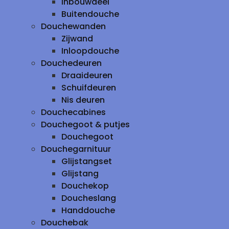
inbouwdeel
Buitendouche
Douchewanden
Zijwand
Inloopdouche
Douchedeuren
Draaideuren
Schuifdeuren
Nis deuren
Douchecabines
Douchegoot & putjes
Douchegoot
Douchegarnituur
Glijstangset
Glijstang
Douchekop
Doucheslang
Handdouche
Douchebak