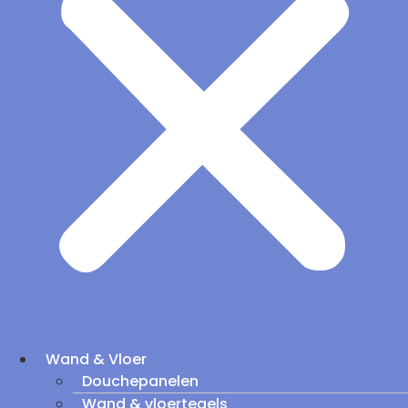
Wand & Vloer
Douchepanelen
Wand & vloertegels