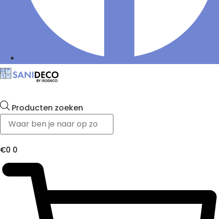
Producten zoeken
€
0
0