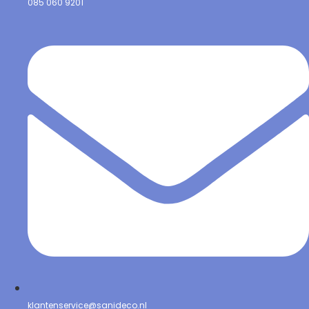
085 060 9201
klantenservice@sanideco.nl