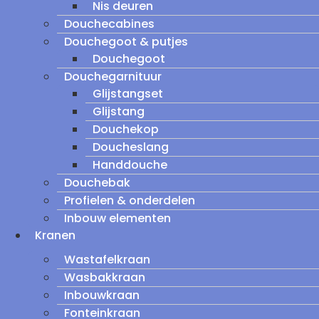
Nis deuren
Douchecabines
Douchegoot & putjes
Douchegoot
Douchegarnituur
Glijstangset
Glijstang
Douchekop
Doucheslang
Handdouche
Douchebak
Profielen & onderdelen
Inbouw elementen
Kranen
Wastafelkraan
Wasbakkraan
Inbouwkraan
Fonteinkraan