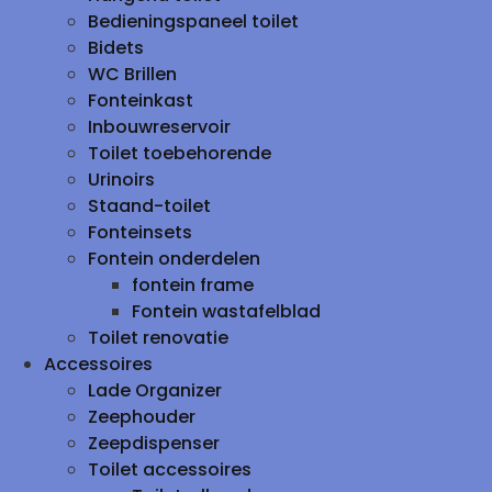
Bedieningspaneel toilet
Bidets
WC Brillen
Fonteinkast
Inbouwreservoir
Toilet toebehorende
Urinoirs
Staand-toilet
Fonteinsets
Fontein onderdelen
fontein frame
Fontein wastafelblad
Toilet renovatie
Accessoires
Lade Organizer
Zeephouder
Zeepdispenser
Toilet accessoires