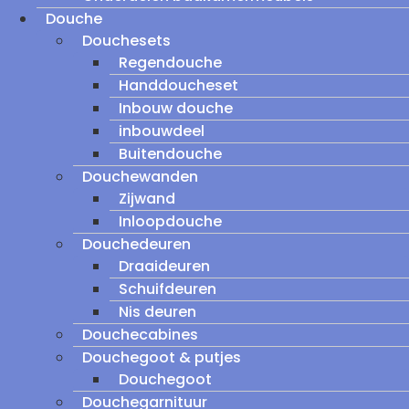
Douche
Douchesets
Regendouche
Handdoucheset
Inbouw douche
inbouwdeel
Buitendouche
Douchewanden
Zijwand
Inloopdouche
Douchedeuren
Draaideuren
Schuifdeuren
Nis deuren
Douchecabines
Douchegoot & putjes
Douchegoot
Douchegarnituur