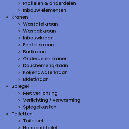
Profielen & onderdelen
Inbouw elementen
Kranen
Wastafelkraan
Wasbakkraan
Inbouwkraan
Fonteinkraan
Badkraan
Onderdelen kranen
Douchemengkraan
Kokendwaterkraan
Bidetkraan
Spiegel
Met verlichting
Verlichting / verwarming
Spiegelkasten
Toiletten
Toiletset
Hangend toilet