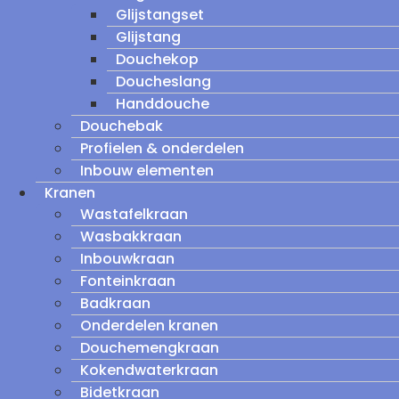
Glijstangset
Glijstang
Douchekop
Doucheslang
Handdouche
Douchebak
Profielen & onderdelen
Inbouw elementen
Kranen
Wastafelkraan
Wasbakkraan
Inbouwkraan
Fonteinkraan
Badkraan
Onderdelen kranen
Douchemengkraan
Kokendwaterkraan
Bidetkraan