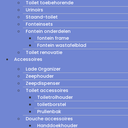
Toilet toebehorende
Urinoirs
Staand-toilet
Fonteinsets
Fontein onderdelen
fontein frame
Fontein wastafelblad
Toilet renovatie
Accessoires
Lade Organizer
Zeephouder
Zeepdispenser
Toilet accessoires
Toiletrolhouder
toiletborstel
Prullenbak
Douche accessoires
Handdoekhouder