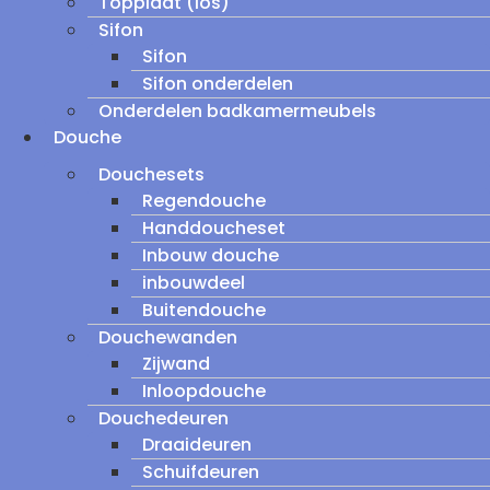
Topplaat (los)
Sifon
Sifon
Sifon onderdelen
Onderdelen badkamermeubels
Douche
Douchesets
Regendouche
Handdoucheset
Inbouw douche
inbouwdeel
Buitendouche
Douchewanden
Zijwand
Inloopdouche
Douchedeuren
Draaideuren
Schuifdeuren