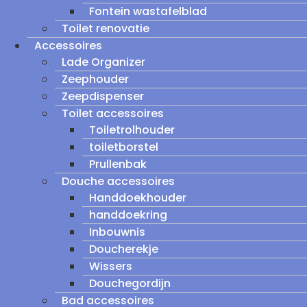
Fontein wastafelblad
Toilet renovatie
Accessoires
Lade Organizer
Zeephouder
Zeepdispenser
Toilet accessoires
Toiletrolhouder
toiletborstel
Prullenbak
Douche accessoires
Handdoekhouder
handdoekring
Inbouwnis
Doucherekje
Wissers
Douchegordijn
Bad accessoires