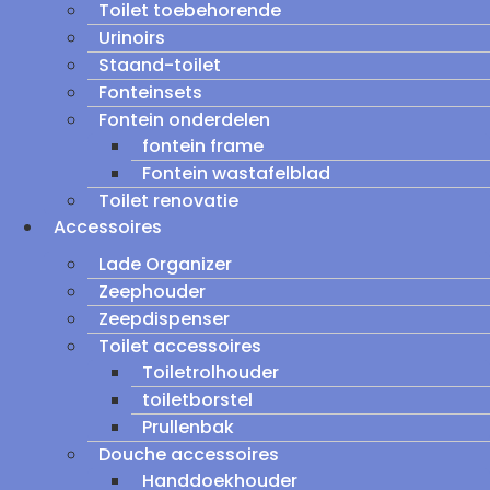
Toilet toebehorende
Urinoirs
Staand-toilet
Fonteinsets
Fontein onderdelen
fontein frame
Fontein wastafelblad
Toilet renovatie
Accessoires
Lade Organizer
Zeephouder
Zeepdispenser
Toilet accessoires
Toiletrolhouder
toiletborstel
Prullenbak
Douche accessoires
Handdoekhouder