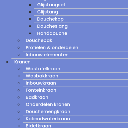
Glijstangset
Glijstang
Douchekop
Doucheslang
Handdouche
Douchebak
Profielen & onderdelen
Inbouw elementen
Kranen
Wastafelkraan
Wasbakkraan
Inbouwkraan
Fonteinkraan
Badkraan
Onderdelen kranen
Douchemengkraan
Kokendwaterkraan
Bidetkraan