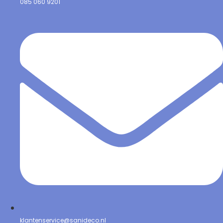
085 060 9201
klantenservice@sanideco.nl