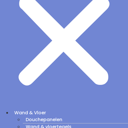
Wand & Vloer
Douchepanelen
Wand & vloertegels