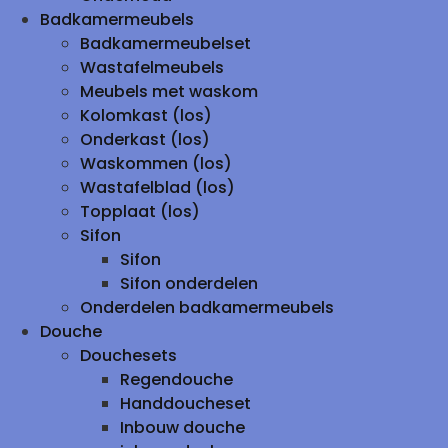
Badkamermeubels
Badkamermeubelset
Wastafelmeubels
Meubels met waskom
Kolomkast (los)
Onderkast (los)
Waskommen (los)
Wastafelblad (los)
Topplaat (los)
Sifon
Sifon
Sifon onderdelen
Onderdelen badkamermeubels
Douche
Douchesets
Regendouche
Handdoucheset
Inbouw douche