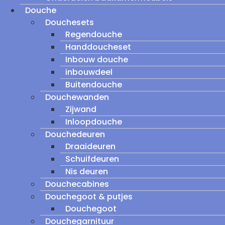
Douche
Douchesets
Regendouche
Handdoucheset
Inbouw douche
inbouwdeel
Buitendouche
Douchewanden
Zijwand
Inloopdouche
Douchedeuren
Draaideuren
Schuifdeuren
Nis deuren
Douchecabines
Douchegoot & putjes
Douchegoot
Douchegarnituur