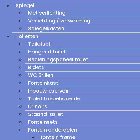
Spiegel
Met verlichting
Verlichting / verwarming
Spiegelkasten
Toiletten
Toiletset
Hangend toilet
Bedieningspaneel toilet
Bidets
WC Brillen
Fonteinkast
Inbouwreservoir
Toilet toebehorende
Urinoirs
Staand-toilet
Fonteinsets
Fontein onderdelen
fontein frame