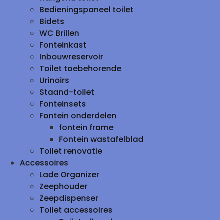
Bedieningspaneel toilet
Bidets
WC Brillen
Fonteinkast
Inbouwreservoir
Toilet toebehorende
Urinoirs
Staand-toilet
Fonteinsets
Fontein onderdelen
fontein frame
Fontein wastafelblad
Toilet renovatie
Accessoires
Lade Organizer
Zeephouder
Zeepdispenser
Toilet accessoires