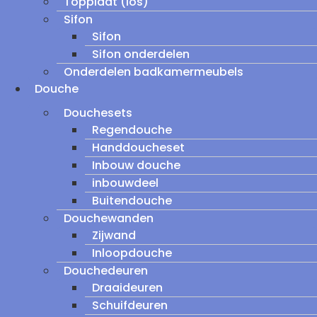
Topplaat (los)
Sifon
Sifon
Sifon onderdelen
Onderdelen badkamermeubels
Douche
Douchesets
Regendouche
Handdoucheset
Inbouw douche
inbouwdeel
Buitendouche
Douchewanden
Zijwand
Inloopdouche
Douchedeuren
Draaideuren
Schuifdeuren