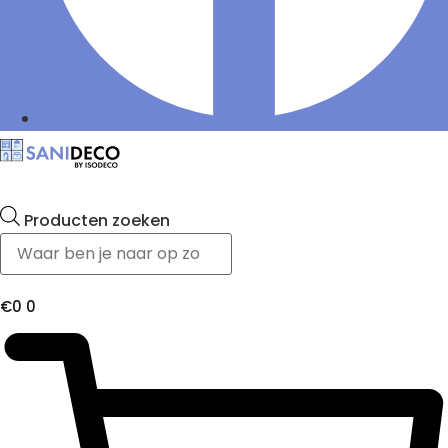
Producten zoeken
€
0
0