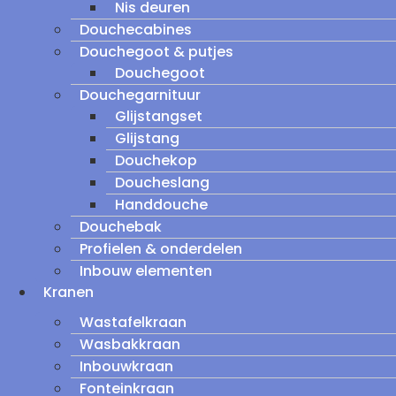
Nis deuren
Douchecabines
Douchegoot & putjes
Douchegoot
Douchegarnituur
Glijstangset
Glijstang
Douchekop
Doucheslang
Handdouche
Douchebak
Profielen & onderdelen
Inbouw elementen
Kranen
Wastafelkraan
Wasbakkraan
Inbouwkraan
Fonteinkraan