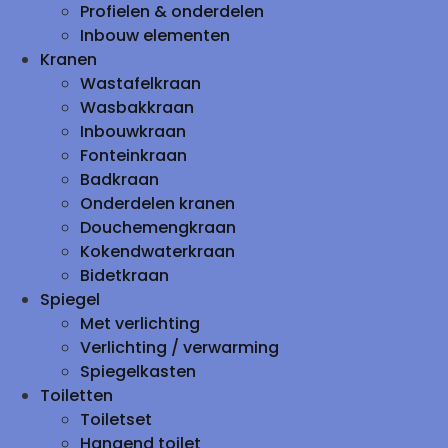
Profielen & onderdelen
Inbouw elementen
Kranen
Wastafelkraan
Wasbakkraan
Inbouwkraan
Fonteinkraan
Badkraan
Onderdelen kranen
Douchemengkraan
Kokendwaterkraan
Bidetkraan
Spiegel
Met verlichting
Verlichting / verwarming
Spiegelkasten
Toiletten
Toiletset
Hangend toilet