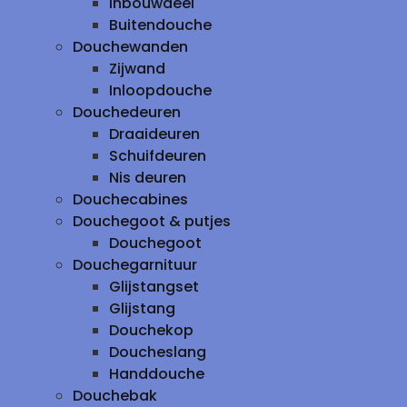
inbouwdeel
Buitendouche
Douchewanden
Zijwand
Inloopdouche
Douchedeuren
Draaideuren
Schuifdeuren
Nis deuren
Douchecabines
Douchegoot & putjes
Douchegoot
Douchegarnituur
Glijstangset
Glijstang
Douchekop
Doucheslang
Handdouche
Douchebak