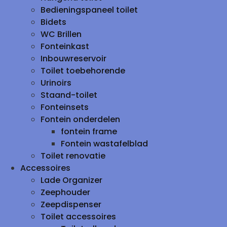
Bedieningspaneel toilet
Bidets
WC Brillen
Fonteinkast
Inbouwreservoir
Toilet toebehorende
Urinoirs
Staand-toilet
Fonteinsets
Fontein onderdelen
fontein frame
Fontein wastafelblad
Toilet renovatie
Accessoires
Lade Organizer
Zeephouder
Zeepdispenser
Toilet accessoires