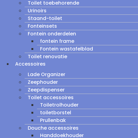
Toilet toebehorende
Urinoirs
Staand-toilet
Fonteinsets
Fontein onderdelen
fontein frame
Fontein wastafelblad
Toilet renovatie
Accessoires
Lade Organizer
Zeephouder
Zeepdispenser
Toilet accessoires
Toiletrolhouder
toiletborstel
Prullenbak
Douche accessoires
Handdoekhouder