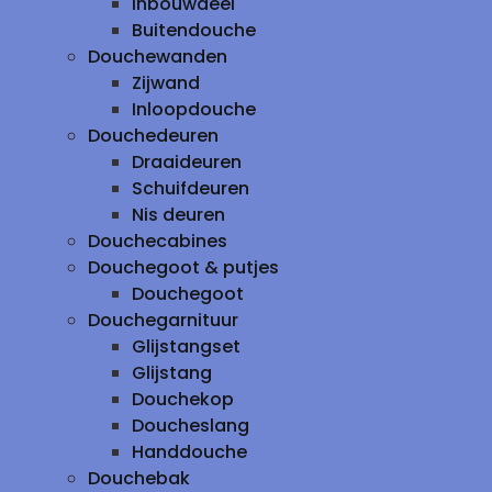
inbouwdeel
Buitendouche
Douchewanden
Zijwand
Inloopdouche
Douchedeuren
Draaideuren
Schuifdeuren
Nis deuren
Douchecabines
Douchegoot & putjes
Douchegoot
Douchegarnituur
Glijstangset
Glijstang
Douchekop
Doucheslang
Handdouche
Douchebak