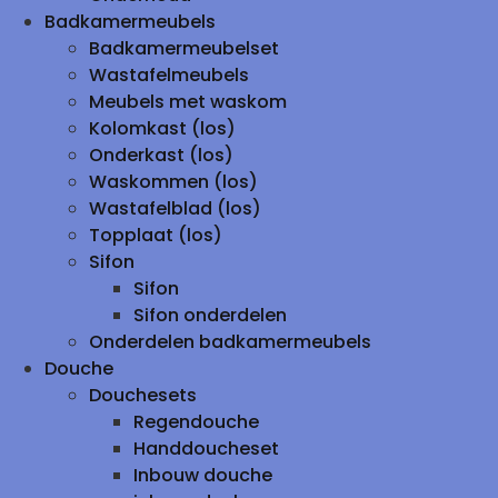
Badkamermeubels
Badkamermeubelset
Wastafelmeubels
Meubels met waskom
Kolomkast (los)
Onderkast (los)
Waskommen (los)
Wastafelblad (los)
Topplaat (los)
Sifon
Sifon
Sifon onderdelen
Onderdelen badkamermeubels
Douche
Douchesets
Regendouche
Handdoucheset
Inbouw douche