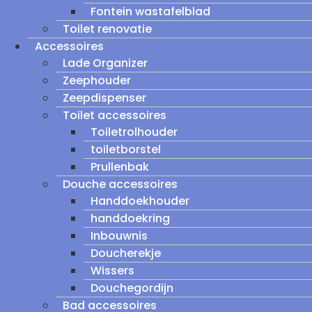
Fontein wastafelblad
Toilet renovatie
Accessoires
Lade Organizer
Zeephouder
Zeepdispenser
Toilet accessoires
Toiletrolhouder
toiletborstel
Prullenbak
Douche accessoires
Handdoekhouder
handdoekring
Inbouwnis
Doucherekje
Wissers
Douchegordijn
Bad accessoires