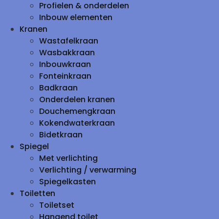
Profielen & onderdelen
Inbouw elementen
Kranen
Wastafelkraan
Wasbakkraan
Inbouwkraan
Fonteinkraan
Badkraan
Onderdelen kranen
Douchemengkraan
Kokendwaterkraan
Bidetkraan
Spiegel
Met verlichting
Verlichting / verwarming
Spiegelkasten
Toiletten
Toiletset
Hangend toilet