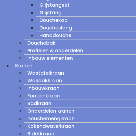
Glijstangset
Glijstang
Douchekop
Doucheslang
Handdouche
Douchebak
Profielen & onderdelen
Inbouw elementen
Kranen
Wastafelkraan
Wasbakkraan
Inbouwkraan
Fonteinkraan
Badkraan
Onderdelen kranen
Douchemengkraan
Kokendwaterkraan
Bidetkraan