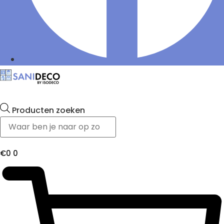
Producten zoeken
€
0
0