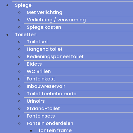
Spiegel
Met verlichting
Verlichting / verwarming
Spiegelkasten
Toiletten
Toiletset
Hangend toilet
Bedieningspaneel toilet
Bidets
WC Brillen
Fonteinkast
Inbouwreservoir
Toilet toebehorende
Urinoirs
Staand-toilet
Fonteinsets
Fontein onderdelen
fontein frame