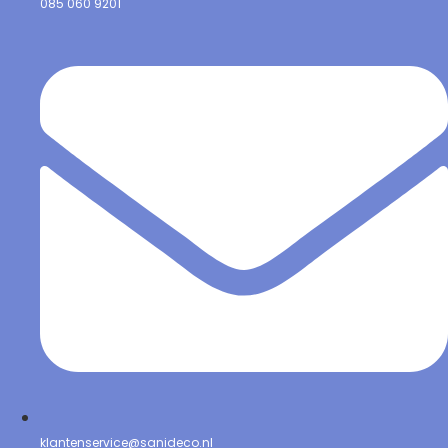
085 060 9201
klantenservice@sanideco.nl