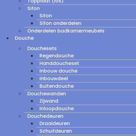
Topplaat (los)
Sifon
Sifon
Sifon onderdelen
Onderdelen badkamermeubels
Douche
Douchesets
Regendouche
Handdoucheset
Inbouw douche
inbouwdeel
Buitendouche
Douchewanden
Zijwand
Inloopdouche
Douchedeuren
Draaideuren
Schuifdeuren