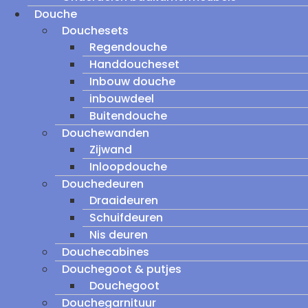
Douche
Douchesets
Regendouche
Handdoucheset
Inbouw douche
inbouwdeel
Buitendouche
Douchewanden
Zijwand
Inloopdouche
Douchedeuren
Draaideuren
Schuifdeuren
Nis deuren
Douchecabines
Douchegoot & putjes
Douchegoot
Douchegarnituur