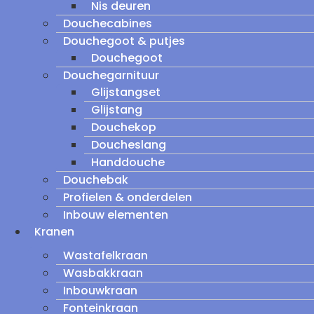
Nis deuren
Douchecabines
Douchegoot & putjes
Douchegoot
Douchegarnituur
Glijstangset
Glijstang
Douchekop
Doucheslang
Handdouche
Douchebak
Profielen & onderdelen
Inbouw elementen
Kranen
Wastafelkraan
Wasbakkraan
Inbouwkraan
Fonteinkraan