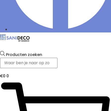
Producten zoeken
€
0
0