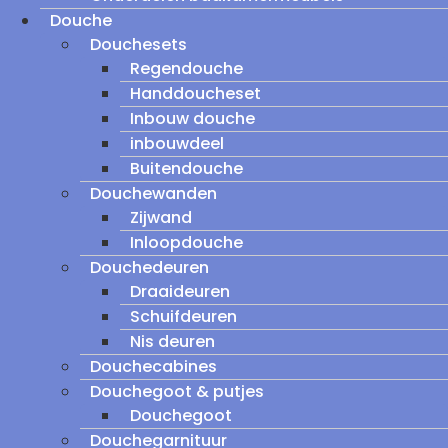
Douche
Douchesets
Regendouche
Handdoucheset
Inbouw douche
inbouwdeel
Buitendouche
Douchewanden
Zijwand
Inloopdouche
Douchedeuren
Draaideuren
Schuifdeuren
Nis deuren
Douchecabines
Douchegoot & putjes
Douchegoot
Douchegarnituur