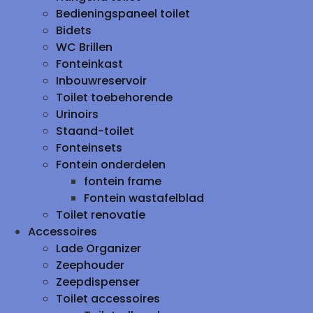
Bedieningspaneel toilet
Bidets
WC Brillen
Fonteinkast
Inbouwreservoir
Toilet toebehorende
Urinoirs
Staand-toilet
Fonteinsets
Fontein onderdelen
fontein frame
Fontein wastafelblad
Toilet renovatie
Accessoires
Lade Organizer
Zeephouder
Zeepdispenser
Toilet accessoires