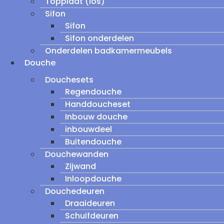
Topplaat (los)
Sifon
Sifon
Sifon onderdelen
Onderdelen badkamermeubels
Douche
Douchesets
Regendouche
Handdoucheset
Inbouw douche
inbouwdeel
Buitendouche
Douchewanden
Zijwand
Inloopdouche
Douchedeuren
Draaideuren
Schuifdeuren