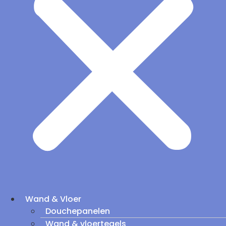
Wand & Vloer
Douchepanelen
Wand & vloertegels