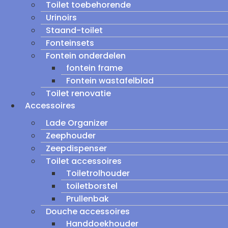
Toilet toebehorende
Urinoirs
Staand-toilet
Fonteinsets
Fontein onderdelen
fontein frame
Fontein wastafelblad
Toilet renovatie
Accessoires
Lade Organizer
Zeephouder
Zeepdispenser
Toilet accessoires
Toiletrolhouder
toiletborstel
Prullenbak
Douche accessoires
Handdoekhouder