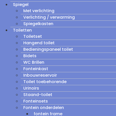
Spiegel
Met verlichting
Verlichting / verwarming
Spiegelkasten
Toiletten
Toiletset
Hangend toilet
Bedieningspaneel toilet
Bidets
WC Brillen
Fonteinkast
Inbouwreservoir
Toilet toebehorende
Urinoirs
Staand-toilet
Fonteinsets
Fontein onderdelen
fontein frame