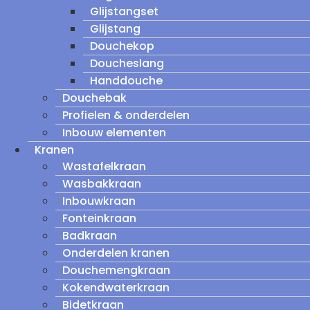
Glijstangset
Glijstang
Douchekop
Doucheslang
Handdouche
Douchebak
Profielen & onderdelen
Inbouw elementen
Kranen
Wastafelkraan
Wasbakkraan
Inbouwkraan
Fonteinkraan
Badkraan
Onderdelen kranen
Douchemengkraan
Kokendwaterkraan
Bidetkraan