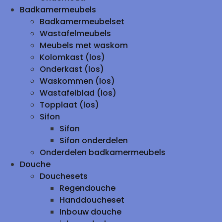
Badkamermeubels
Badkamermeubelset
Wastafelmeubels
Meubels met waskom
Kolomkast (los)
Onderkast (los)
Waskommen (los)
Wastafelblad (los)
Topplaat (los)
Sifon
Sifon
Sifon onderdelen
Onderdelen badkamermeubels
Douche
Douchesets
Regendouche
Handdoucheset
Inbouw douche