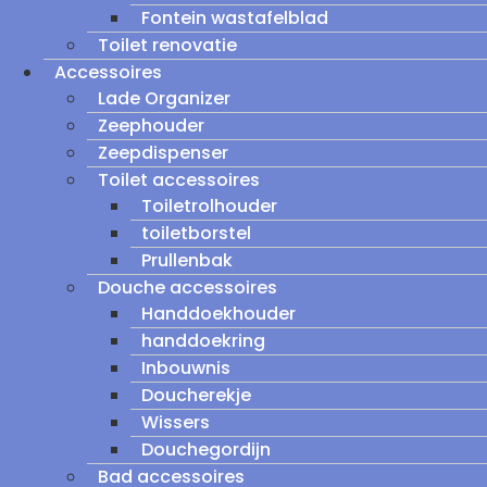
Fontein wastafelblad
Toilet renovatie
Accessoires
Lade Organizer
Zeephouder
Zeepdispenser
Toilet accessoires
Toiletrolhouder
toiletborstel
Prullenbak
Douche accessoires
Handdoekhouder
handdoekring
Inbouwnis
Doucherekje
Wissers
Douchegordijn
Bad accessoires