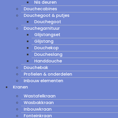
Nis deuren
Douchecabines
Douchegoot & putjes
Douchegoot
Douchegarnituur
Glijstangset
Glijstang
Douchekop
Doucheslang
Handdouche
Douchebak
Profielen & onderdelen
Inbouw elementen
Kranen
Wastafelkraan
Wasbakkraan
Inbouwkraan
Fonteinkraan