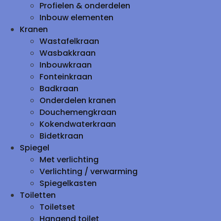
Profielen & onderdelen
Inbouw elementen
Kranen
Wastafelkraan
Wasbakkraan
Inbouwkraan
Fonteinkraan
Badkraan
Onderdelen kranen
Douchemengkraan
Kokendwaterkraan
Bidetkraan
Spiegel
Met verlichting
Verlichting / verwarming
Spiegelkasten
Toiletten
Toiletset
Hangend toilet