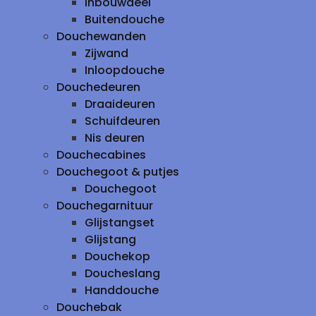
inbouwdeel
Buitendouche
Douchewanden
Zijwand
Inloopdouche
Douchedeuren
Draaideuren
Schuifdeuren
Nis deuren
Douchecabines
Douchegoot & putjes
Douchegoot
Douchegarnituur
Glijstangset
Glijstang
Douchekop
Doucheslang
Handdouche
Douchebak