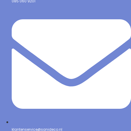
085 060 9201
klantenservice@sanideco.nl