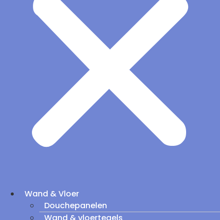
Wand & Vloer
Douchepanelen
Wand & vloertegels