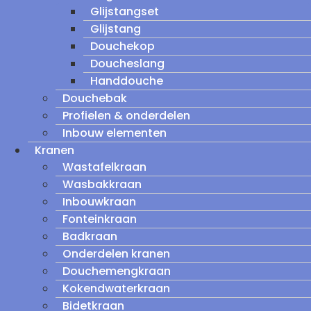
Glijstangset
Glijstang
Douchekop
Doucheslang
Handdouche
Douchebak
Profielen & onderdelen
Inbouw elementen
Kranen
Wastafelkraan
Wasbakkraan
Inbouwkraan
Fonteinkraan
Badkraan
Onderdelen kranen
Douchemengkraan
Kokendwaterkraan
Bidetkraan