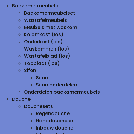
Badkamermeubels
Badkamermeubelset
Wastafelmeubels
Meubels met waskom
Kolomkast (los)
Onderkast (los)
Waskommen (los)
Wastafelblad (los)
Topplaat (los)
Sifon
Sifon
Sifon onderdelen
Onderdelen badkamermeubels
Douche
Douchesets
Regendouche
Handdoucheset
Inbouw douche