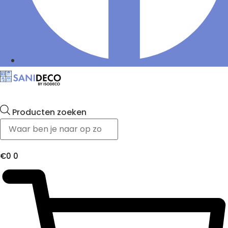
Producten zoeken
€
0
0