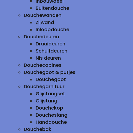
inbouwdeel
Buitendouche
Douchewanden
Zijwand
Inloopdouche
Douchedeuren
Draaideuren
Schuifdeuren
Nis deuren
Douchecabines
Douchegoot & putjes
Douchegoot
Douchegarnituur
Glijstangset
Glijstang
Douchekop
Doucheslang
Handdouche
Douchebak