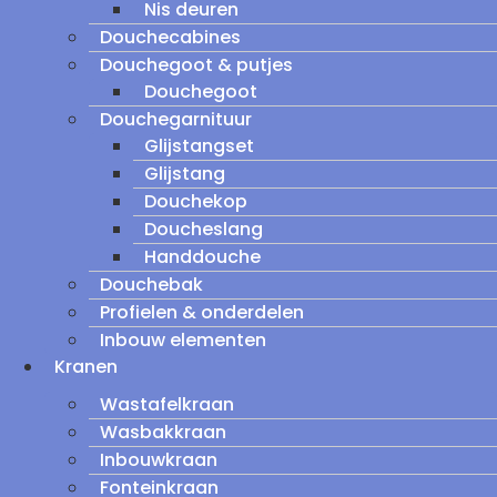
Nis deuren
Douchecabines
Douchegoot & putjes
Douchegoot
Douchegarnituur
Glijstangset
Glijstang
Douchekop
Doucheslang
Handdouche
Douchebak
Profielen & onderdelen
Inbouw elementen
Kranen
Wastafelkraan
Wasbakkraan
Inbouwkraan
Fonteinkraan