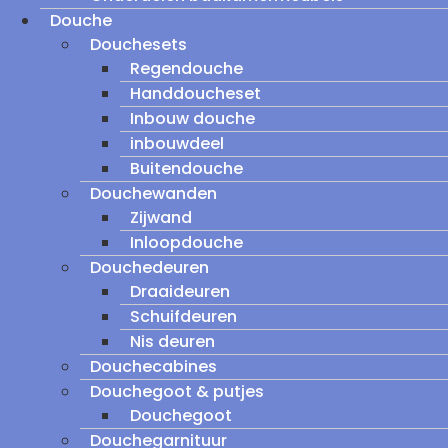
Douche
Douchesets
Regendouche
Handdoucheset
Inbouw douche
inbouwdeel
Buitendouche
Douchewanden
Zijwand
Inloopdouche
Douchedeuren
Draaideuren
Schuifdeuren
Nis deuren
Douchecabines
Douchegoot & putjes
Douchegoot
Douchegarnituur