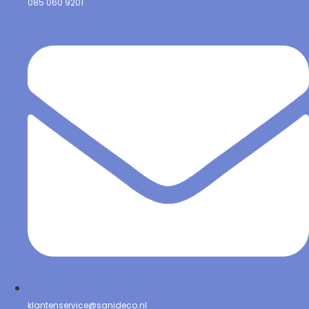
085 060 9201
klantenservice@sanideco.nl