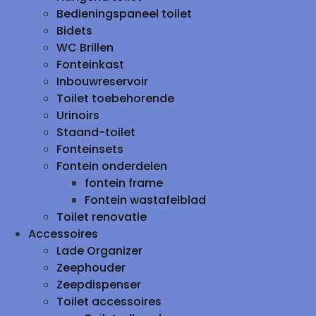
Bedieningspaneel toilet
Bidets
WC Brillen
Fonteinkast
Inbouwreservoir
Toilet toebehorende
Urinoirs
Staand-toilet
Fonteinsets
Fontein onderdelen
fontein frame
Fontein wastafelblad
Toilet renovatie
Accessoires
Lade Organizer
Zeephouder
Zeepdispenser
Toilet accessoires