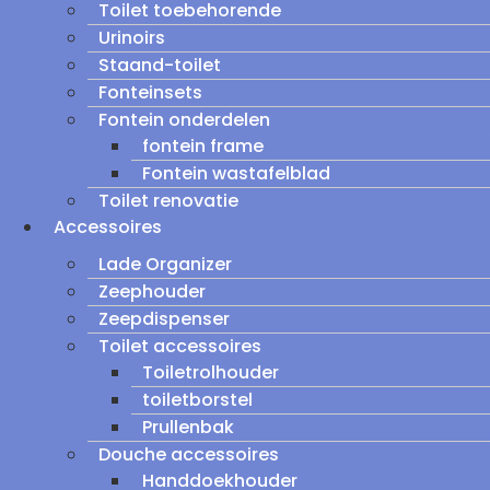
Toilet toebehorende
Urinoirs
Staand-toilet
Fonteinsets
Fontein onderdelen
fontein frame
Fontein wastafelblad
Toilet renovatie
Accessoires
Lade Organizer
Zeephouder
Zeepdispenser
Toilet accessoires
Toiletrolhouder
toiletborstel
Prullenbak
Douche accessoires
Handdoekhouder