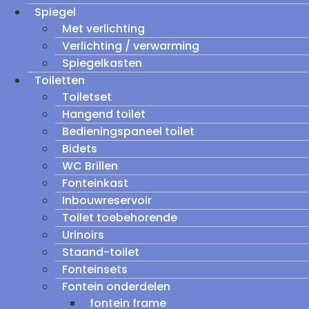
Spiegel
Met verlichting
Verlichting / verwarming
Spiegelkasten
Toiletten
Toiletset
Hangend toilet
Bedieningspaneel toilet
Bidets
WC Brillen
Fonteinkast
Inbouwreservoir
Toilet toebehorende
Urinoirs
Staand-toilet
Fonteinsets
Fontein onderdelen
fontein frame