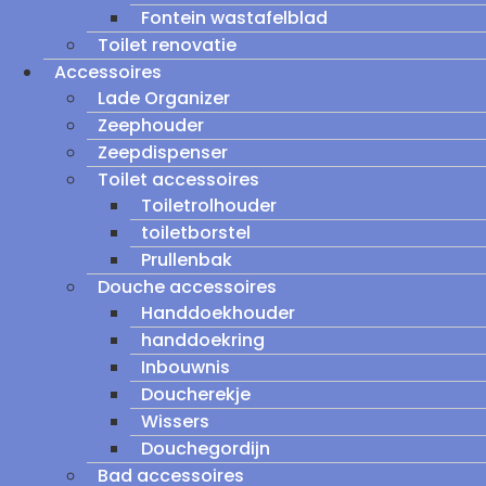
Fontein wastafelblad
Toilet renovatie
Accessoires
Lade Organizer
Zeephouder
Zeepdispenser
Toilet accessoires
Toiletrolhouder
toiletborstel
Prullenbak
Douche accessoires
Handdoekhouder
handdoekring
Inbouwnis
Doucherekje
Wissers
Douchegordijn
Bad accessoires