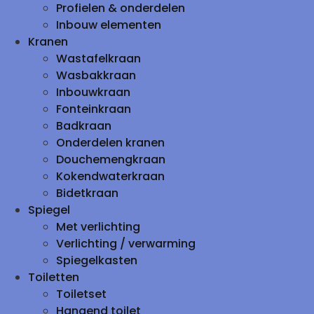
Profielen & onderdelen
Inbouw elementen
Kranen
Wastafelkraan
Wasbakkraan
Inbouwkraan
Fonteinkraan
Badkraan
Onderdelen kranen
Douchemengkraan
Kokendwaterkraan
Bidetkraan
Spiegel
Met verlichting
Verlichting / verwarming
Spiegelkasten
Toiletten
Toiletset
Hangend toilet