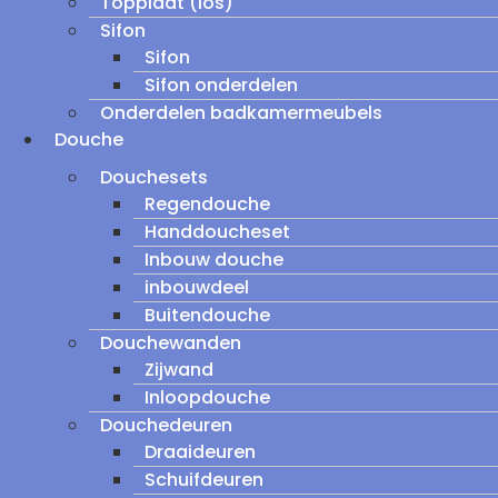
Topplaat (los)
Sifon
Sifon
Sifon onderdelen
Onderdelen badkamermeubels
Douche
Douchesets
Regendouche
Handdoucheset
Inbouw douche
inbouwdeel
Buitendouche
Douchewanden
Zijwand
Inloopdouche
Douchedeuren
Draaideuren
Schuifdeuren