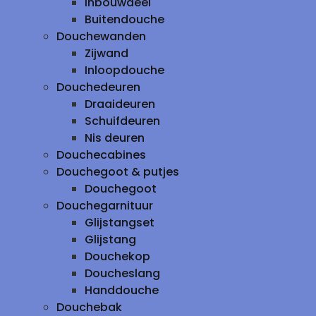
inbouwdeel
Buitendouche
Douchewanden
Zijwand
Inloopdouche
Douchedeuren
Draaideuren
Schuifdeuren
Nis deuren
Douchecabines
Douchegoot & putjes
Douchegoot
Douchegarnituur
Glijstangset
Glijstang
Douchekop
Doucheslang
Handdouche
Douchebak