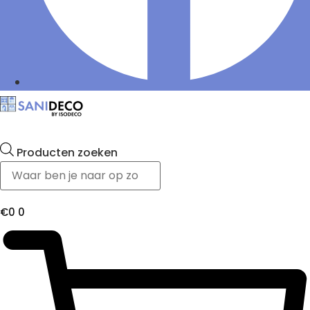
Producten zoeken
€
0
0