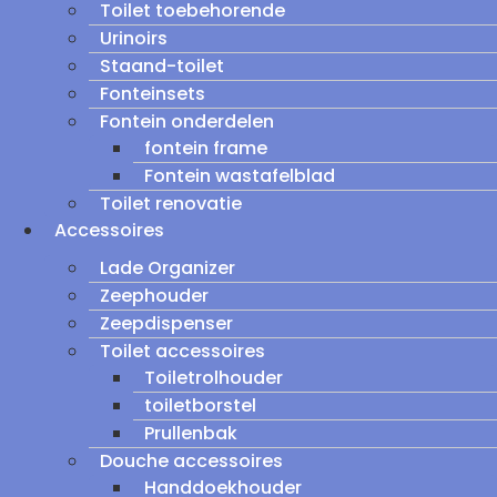
Toilet toebehorende
Urinoirs
Staand-toilet
Fonteinsets
Fontein onderdelen
fontein frame
Fontein wastafelblad
Toilet renovatie
Accessoires
Lade Organizer
Zeephouder
Zeepdispenser
Toilet accessoires
Toiletrolhouder
toiletborstel
Prullenbak
Douche accessoires
Handdoekhouder