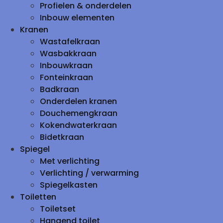
Profielen & onderdelen
Inbouw elementen
Kranen
Wastafelkraan
Wasbakkraan
Inbouwkraan
Fonteinkraan
Badkraan
Onderdelen kranen
Douchemengkraan
Kokendwaterkraan
Bidetkraan
Spiegel
Met verlichting
Verlichting / verwarming
Spiegelkasten
Toiletten
Toiletset
Hangend toilet