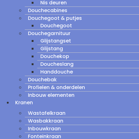
Nis deuren
Douchecabines
Douchegoot & putjes
Douchegoot
Douchegarnituur
Glijstangset
Glijstang
Douchekop
Doucheslang
Handdouche
Douchebak
Profielen & onderdelen
Inbouw elementen
Kranen
Wastafelkraan
Wasbakkraan
Inbouwkraan
Fonteinkraan