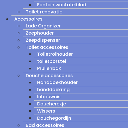
Fontein wastafelblad
Toilet renovatie
Accessoires
Lade Organizer
Zeephouder
Zeepdispenser
Toilet accessoires
Toiletrolhouder
toiletborstel
Prullenbak
Douche accessoires
Handdoekhouder
handdoekring
Inbouwnis
Doucherekje
Wissers
Douchegordijn
Bad accessoires