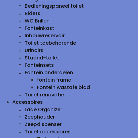
Bedieningspaneel toilet
Bidets
WC Brillen
Fonteinkast
Inbouwreservoir
Toilet toebehorende
Urinoirs
Staand-toilet
Fonteinsets
Fontein onderdelen
fontein frame
Fontein wastafelblad
Toilet renovatie
Accessoires
Lade Organizer
Zeephouder
Zeepdispenser
Toilet accessoires