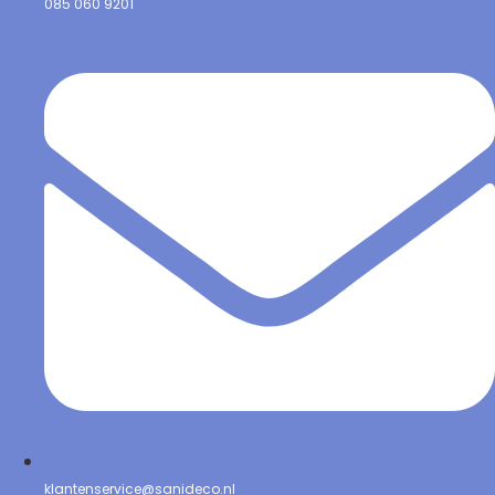
085 060 9201
klantenservice@sanideco.nl