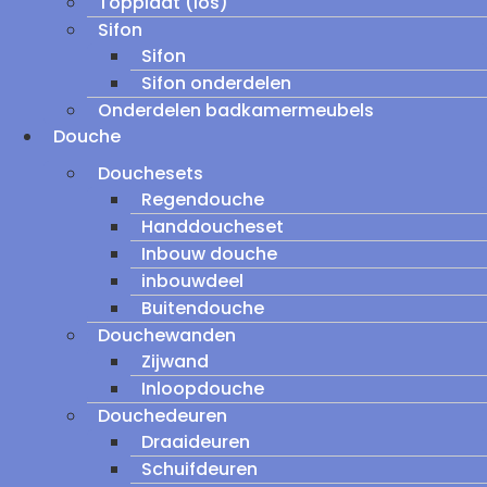
Topplaat (los)
Sifon
Sifon
Sifon onderdelen
Onderdelen badkamermeubels
Douche
Douchesets
Regendouche
Handdoucheset
Inbouw douche
inbouwdeel
Buitendouche
Douchewanden
Zijwand
Inloopdouche
Douchedeuren
Draaideuren
Schuifdeuren