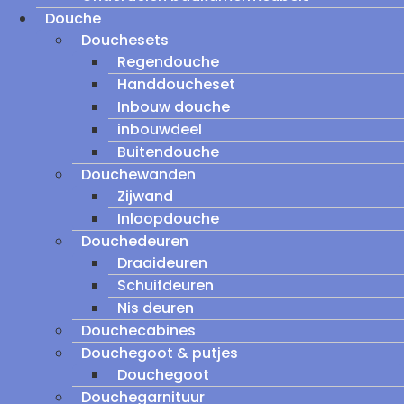
Douche
Douchesets
Regendouche
Handdoucheset
Inbouw douche
inbouwdeel
Buitendouche
Douchewanden
Zijwand
Inloopdouche
Douchedeuren
Draaideuren
Schuifdeuren
Nis deuren
Douchecabines
Douchegoot & putjes
Douchegoot
Douchegarnituur