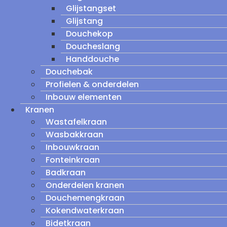
Glijstangset
Glijstang
Douchekop
Doucheslang
Handdouche
Douchebak
Profielen & onderdelen
Inbouw elementen
Kranen
Wastafelkraan
Wasbakkraan
Inbouwkraan
Fonteinkraan
Badkraan
Onderdelen kranen
Douchemengkraan
Kokendwaterkraan
Bidetkraan