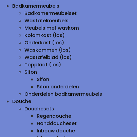
Badkamermeubels
Badkamermeubelset
Wastafelmeubels
Meubels met waskom
Kolomkast (los)
Onderkast (los)
Waskommen (los)
Wastafelblad (los)
Topplaat (los)
Sifon
Sifon
Sifon onderdelen
Onderdelen badkamermeubels
Douche
Douchesets
Regendouche
Handdoucheset
Inbouw douche