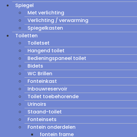
Spiegel
Met verlichting
Verlichting / verwarming
Spiegelkasten
Toiletten
Toiletset
Hangend toilet
Bedieningspaneel toilet
Bidets
WC Brillen
Fonteinkast
Inbouwreservoir
Toilet toebehorende
Urinoirs
Staand-toilet
Fonteinsets
Fontein onderdelen
fontein frame