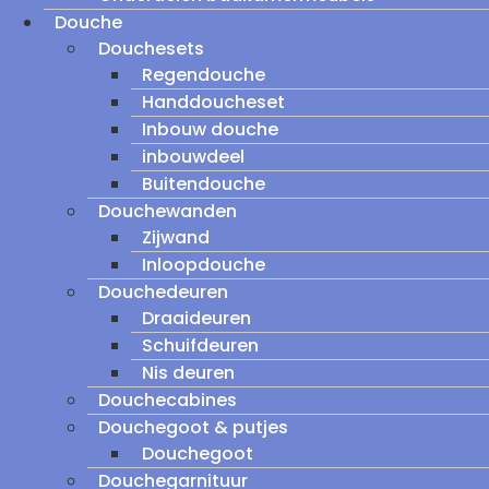
Douche
Douchesets
Regendouche
Handdoucheset
Inbouw douche
inbouwdeel
Buitendouche
Douchewanden
Zijwand
Inloopdouche
Douchedeuren
Draaideuren
Schuifdeuren
Nis deuren
Douchecabines
Douchegoot & putjes
Douchegoot
Douchegarnituur