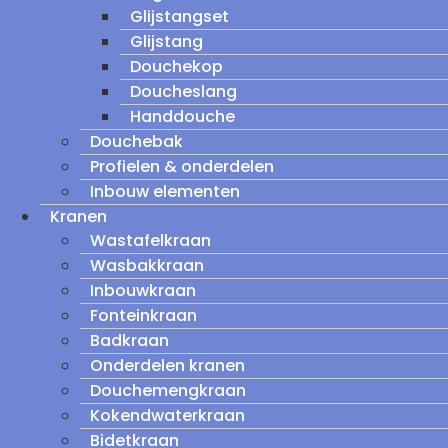
Glijstangset
Glijstang
Douchekop
Doucheslang
Handdouche
Douchebak
Profielen & onderdelen
Inbouw elementen
Kranen
Wastafelkraan
Wasbakkraan
Inbouwkraan
Fonteinkraan
Badkraan
Onderdelen kranen
Douchemengkraan
Kokendwaterkraan
Bidetkraan