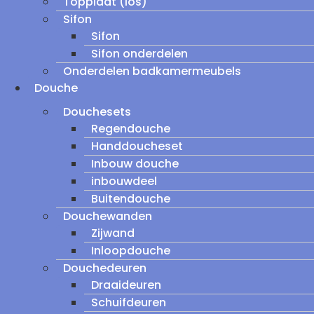
Topplaat (los)
Sifon
Sifon
Sifon onderdelen
Onderdelen badkamermeubels
Douche
Douchesets
Regendouche
Handdoucheset
Inbouw douche
inbouwdeel
Buitendouche
Douchewanden
Zijwand
Inloopdouche
Douchedeuren
Draaideuren
Schuifdeuren