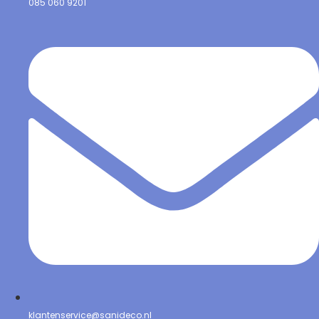
085 060 9201
klantenservice@sanideco.nl