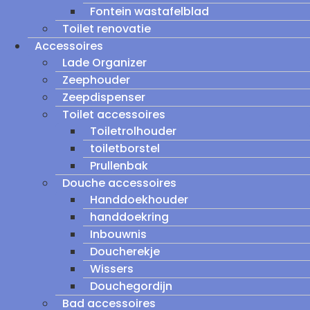
Fontein wastafelblad
Toilet renovatie
Accessoires
Lade Organizer
Zeephouder
Zeepdispenser
Toilet accessoires
Toiletrolhouder
toiletborstel
Prullenbak
Douche accessoires
Handdoekhouder
handdoekring
Inbouwnis
Doucherekje
Wissers
Douchegordijn
Bad accessoires