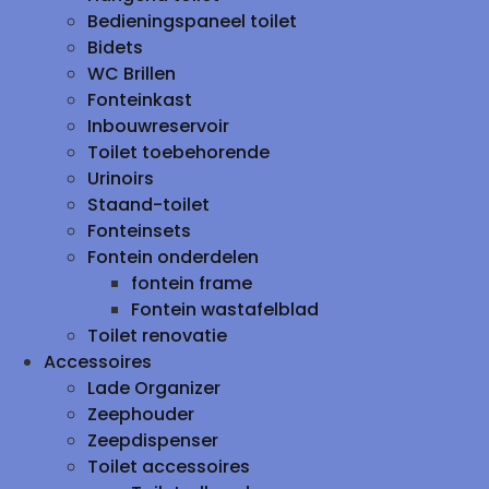
Bedieningspaneel toilet
Bidets
WC Brillen
Fonteinkast
Inbouwreservoir
Toilet toebehorende
Urinoirs
Staand-toilet
Fonteinsets
Fontein onderdelen
fontein frame
Fontein wastafelblad
Toilet renovatie
Accessoires
Lade Organizer
Zeephouder
Zeepdispenser
Toilet accessoires