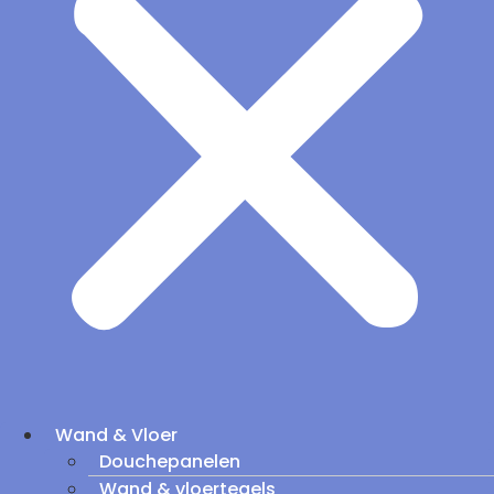
Wand & Vloer
Douchepanelen
Wand & vloertegels