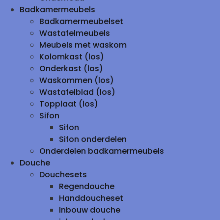
Badkamermeubels
Badkamermeubelset
Wastafelmeubels
Meubels met waskom
Kolomkast (los)
Onderkast (los)
Waskommen (los)
Wastafelblad (los)
Topplaat (los)
Sifon
Sifon
Sifon onderdelen
Onderdelen badkamermeubels
Douche
Douchesets
Regendouche
Handdoucheset
Inbouw douche