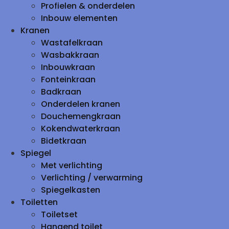
Profielen & onderdelen
Inbouw elementen
Kranen
Wastafelkraan
Wasbakkraan
Inbouwkraan
Fonteinkraan
Badkraan
Onderdelen kranen
Douchemengkraan
Kokendwaterkraan
Bidetkraan
Spiegel
Met verlichting
Verlichting / verwarming
Spiegelkasten
Toiletten
Toiletset
Hangend toilet