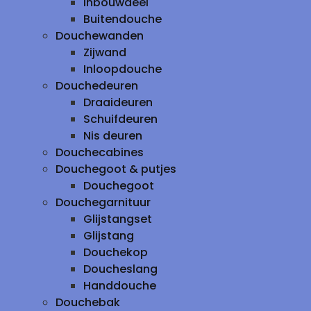
inbouwdeel
Buitendouche
Douchewanden
Zijwand
Inloopdouche
Douchedeuren
Draaideuren
Schuifdeuren
Nis deuren
Douchecabines
Douchegoot & putjes
Douchegoot
Douchegarnituur
Glijstangset
Glijstang
Douchekop
Doucheslang
Handdouche
Douchebak