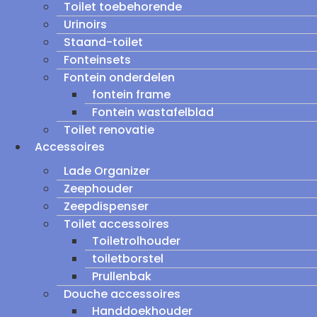
Toilet toebehorende
Urinoirs
Staand-toilet
Fonteinsets
Fontein onderdelen
fontein frame
Fontein wastafelblad
Toilet renovatie
Accessoires
Lade Organizer
Zeephouder
Zeepdispenser
Toilet accessoires
Toiletrolhouder
toiletborstel
Prullenbak
Douche accessoires
Handdoekhouder