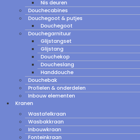
Nis deuren
Douchecabines
Douchegoot & putjes
Douchegoot
Douchegarnituur
Glijstangset
Glijstang
Douchekop
Doucheslang
Handdouche
Douchebak
Profielen & onderdelen
Inbouw elementen
Kranen
Wastafelkraan
Wasbakkraan
Inbouwkraan
Fonteinkraan