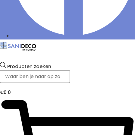
Producten zoeken
€
0
0