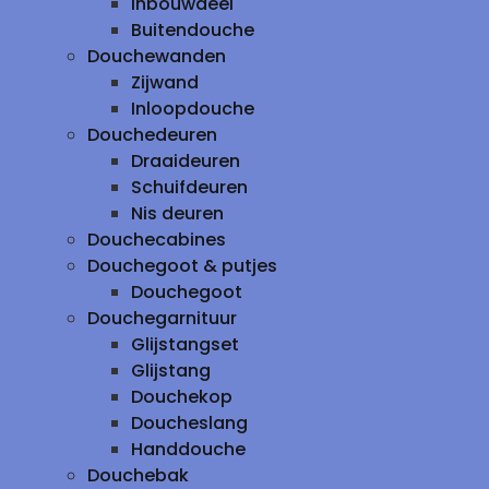
inbouwdeel
Buitendouche
Douchewanden
Zijwand
Inloopdouche
Douchedeuren
Draaideuren
Schuifdeuren
Nis deuren
Douchecabines
Douchegoot & putjes
Douchegoot
Douchegarnituur
Glijstangset
Glijstang
Douchekop
Doucheslang
Handdouche
Douchebak