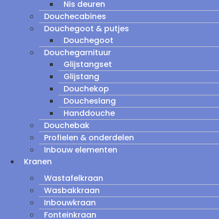
Nis deuren
Douchecabines
Douchegoot & putjes
Douchegoot
Douchegarnituur
Glijstangset
Glijstang
Douchekop
Doucheslang
Handdouche
Douchebak
Profielen & onderdelen
Inbouw elementen
Kranen
Wastafelkraan
Wasbakkraan
Inbouwkraan
Fonteinkraan