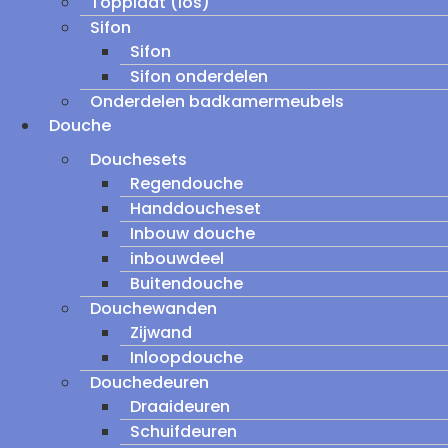
Topplaat (los)
Sifon
Sifon
Sifon onderdelen
Onderdelen badkamermeubels
Douche
Douchesets
Regendouche
Handdoucheset
Inbouw douche
inbouwdeel
Buitendouche
Douchewanden
Zijwand
Inloopdouche
Douchedeuren
Draaideuren
Schuifdeuren