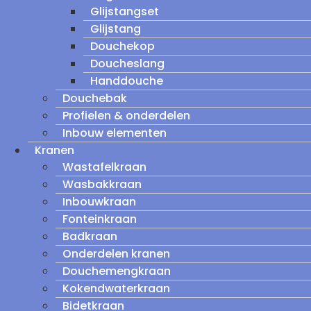
Glijstangset
Glijstang
Douchekop
Doucheslang
Handdouche
Douchebak
Profielen & onderdelen
Inbouw elementen
Kranen
Wastafelkraan
Wasbakkraan
Inbouwkraan
Fonteinkraan
Badkraan
Onderdelen kranen
Douchemengkraan
Kokendwaterkraan
Bidetkraan