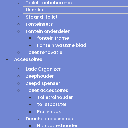
Toilet toebehorende
Urinoirs
Staand-toilet
Fonteinsets
Fontein onderdelen
fontein frame
Fontein wastafelblad
Toilet renovatie
Accessoires
Lade Organizer
Zeephouder
Zeepdispenser
Toilet accessoires
Toiletrolhouder
toiletborstel
Prullenbak
Douche accessoires
Handdoekhouder