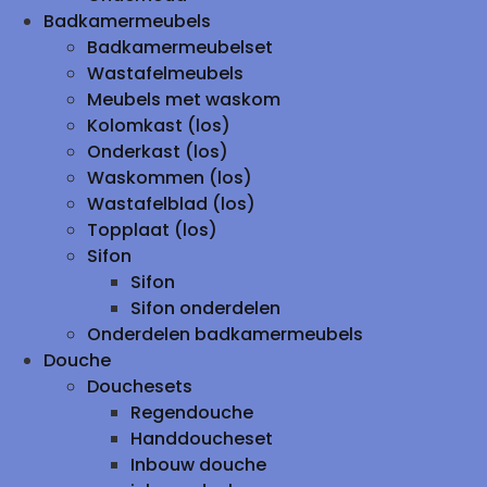
Badkamermeubels
Badkamermeubelset
Wastafelmeubels
Meubels met waskom
Kolomkast (los)
Onderkast (los)
Waskommen (los)
Wastafelblad (los)
Topplaat (los)
Sifon
Sifon
Sifon onderdelen
Onderdelen badkamermeubels
Douche
Douchesets
Regendouche
Handdoucheset
Inbouw douche