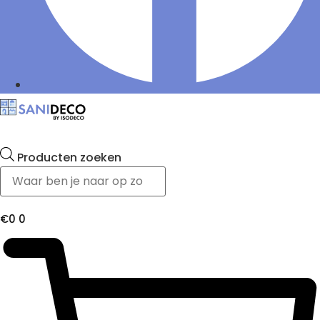
Producten zoeken
€
0
0