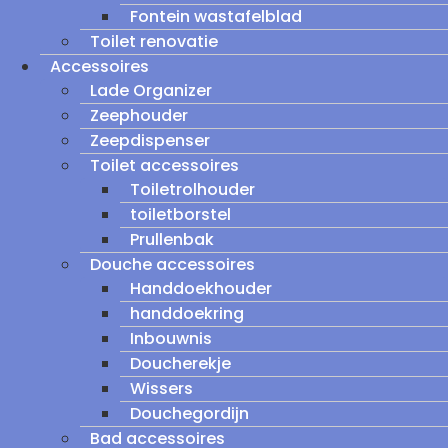
Fontein wastafelblad
Toilet renovatie
Accessoires
Lade Organizer
Zeephouder
Zeepdispenser
Toilet accessoires
Toiletrolhouder
toiletborstel
Prullenbak
Douche accessoires
Handdoekhouder
handdoekring
Inbouwnis
Doucherekje
Wissers
Douchegordijn
Bad accessoires