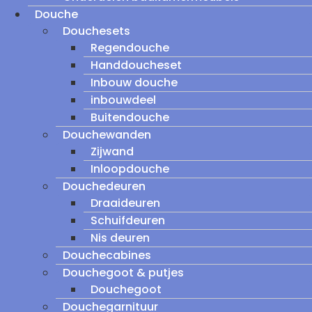
Douche
Douchesets
Regendouche
Handdoucheset
Inbouw douche
inbouwdeel
Buitendouche
Douchewanden
Zijwand
Inloopdouche
Douchedeuren
Draaideuren
Schuifdeuren
Nis deuren
Douchecabines
Douchegoot & putjes
Douchegoot
Douchegarnituur