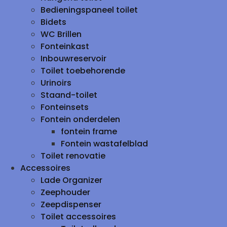
Bedieningspaneel toilet
Bidets
WC Brillen
Fonteinkast
Inbouwreservoir
Toilet toebehorende
Urinoirs
Staand-toilet
Fonteinsets
Fontein onderdelen
fontein frame
Fontein wastafelblad
Toilet renovatie
Accessoires
Lade Organizer
Zeephouder
Zeepdispenser
Toilet accessoires