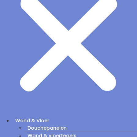
Wand & Vloer
Douchepanelen
Wand & vloertegels