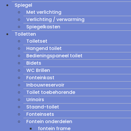
Spiegel
Met verlichting
Verlichting / verwarming
Spiegelkasten
Toiletten
Toiletset
Hangend toilet
Bedieningspaneel toilet
Bidets
WC Brillen
Fonteinkast
Inbouwreservoir
Toilet toebehorende
Urinoirs
Staand-toilet
Fonteinsets
Fontein onderdelen
fontein frame