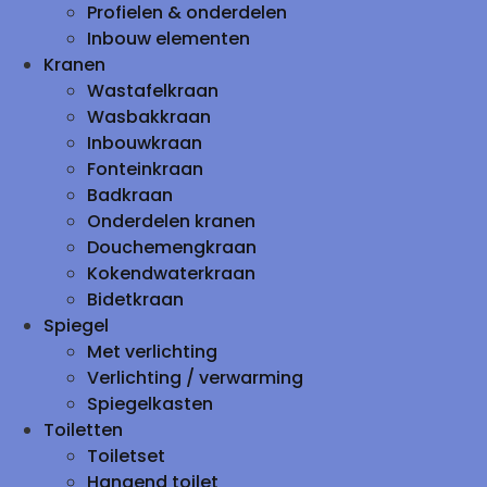
Profielen & onderdelen
Inbouw elementen
Kranen
Wastafelkraan
Wasbakkraan
Inbouwkraan
Fonteinkraan
Badkraan
Onderdelen kranen
Douchemengkraan
Kokendwaterkraan
Bidetkraan
Spiegel
Met verlichting
Verlichting / verwarming
Spiegelkasten
Toiletten
Toiletset
Hangend toilet