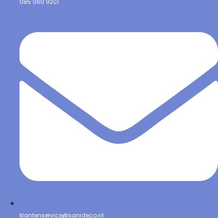
085 060 9201
klantenservice@sanideco.nl