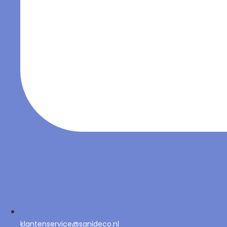
klantenservice@sanideco.nl