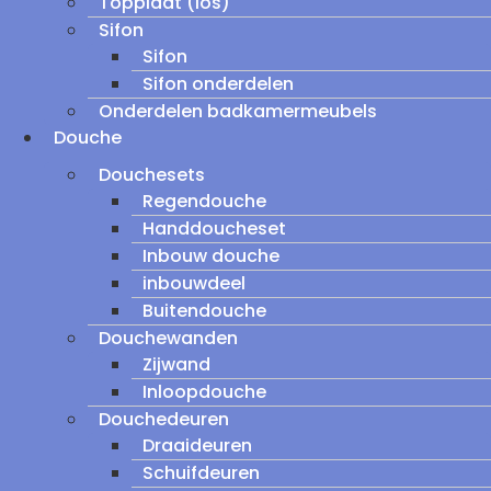
Topplaat (los)
Sifon
Sifon
Sifon onderdelen
Onderdelen badkamermeubels
Douche
Douchesets
Regendouche
Handdoucheset
Inbouw douche
inbouwdeel
Buitendouche
Douchewanden
Zijwand
Inloopdouche
Douchedeuren
Draaideuren
Schuifdeuren