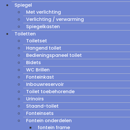
Spiegel
Met verlichting
Verlichting / verwarming
Spiegelkasten
Toiletten
Toiletset
Hangend toilet
Bedieningspaneel toilet
Bidets
WC Brillen
Fonteinkast
Inbouwreservoir
Toilet toebehorende
Urinoirs
Staand-toilet
Fonteinsets
Fontein onderdelen
fontein frame