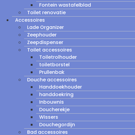
Fontein wastafelblad
Toilet renovatie
Accessoires
Lade Organizer
Zeephouder
Zeepdispenser
Toilet accessoires
Toiletrolhouder
toiletborstel
Prullenbak
Douche accessoires
Handdoekhouder
handdoekring
Inbouwnis
Doucherekje
Wissers
Douchegordijn
Bad accessoires