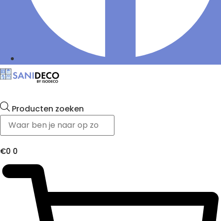
Producten zoeken
€
0
0