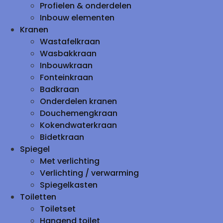
Profielen & onderdelen
Inbouw elementen
Kranen
Wastafelkraan
Wasbakkraan
Inbouwkraan
Fonteinkraan
Badkraan
Onderdelen kranen
Douchemengkraan
Kokendwaterkraan
Bidetkraan
Spiegel
Met verlichting
Verlichting / verwarming
Spiegelkasten
Toiletten
Toiletset
Hangend toilet