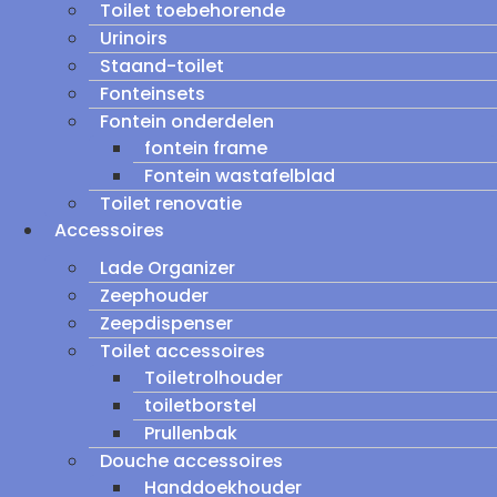
Toilet toebehorende
Urinoirs
Staand-toilet
Fonteinsets
Fontein onderdelen
fontein frame
Fontein wastafelblad
Toilet renovatie
Accessoires
Lade Organizer
Zeephouder
Zeepdispenser
Toilet accessoires
Toiletrolhouder
toiletborstel
Prullenbak
Douche accessoires
Handdoekhouder