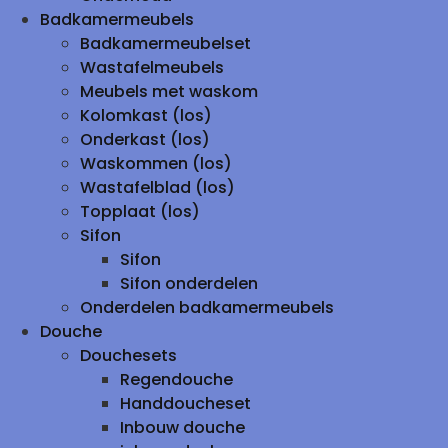
Badkamermeubels
Badkamermeubelset
Wastafelmeubels
Meubels met waskom
Kolomkast (los)
Onderkast (los)
Waskommen (los)
Wastafelblad (los)
Topplaat (los)
Sifon
Sifon
Sifon onderdelen
Onderdelen badkamermeubels
Douche
Douchesets
Regendouche
Handdoucheset
Inbouw douche