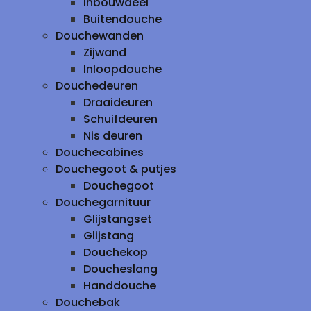
inbouwdeel
Buitendouche
Douchewanden
Zijwand
Inloopdouche
Douchedeuren
Draaideuren
Schuifdeuren
Nis deuren
Douchecabines
Douchegoot & putjes
Douchegoot
Douchegarnituur
Glijstangset
Glijstang
Douchekop
Doucheslang
Handdouche
Douchebak