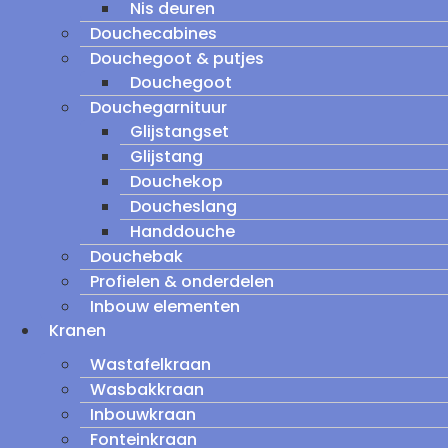
Nis deuren
Douchecabines
Douchegoot & putjes
Douchegoot
Douchegarnituur
Glijstangset
Glijstang
Douchekop
Doucheslang
Handdouche
Douchebak
Profielen & onderdelen
Inbouw elementen
Kranen
Wastafelkraan
Wasbakkraan
Inbouwkraan
Fonteinkraan