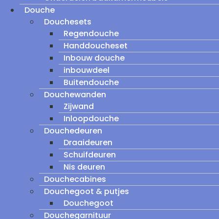
Douche
Douchesets
Regendouche
Handdoucheset
Inbouw douche
inbouwdeel
Buitendouche
Douchewanden
Zijwand
Inloopdouche
Douchedeuren
Draaideuren
Schuifdeuren
Nis deuren
Douchecabines
Douchegoot & putjes
Douchegoot
Douchegarnituur