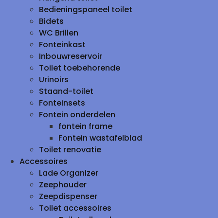
Bedieningspaneel toilet
Bidets
WC Brillen
Fonteinkast
Inbouwreservoir
Toilet toebehorende
Urinoirs
Staand-toilet
Fonteinsets
Fontein onderdelen
fontein frame
Fontein wastafelblad
Toilet renovatie
Accessoires
Lade Organizer
Zeephouder
Zeepdispenser
Toilet accessoires