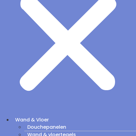
Wand & Vloer
Douchepanelen
Wand & vloertegels