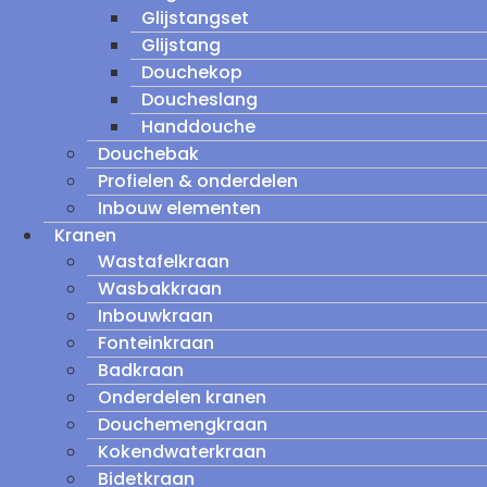
Glijstangset
Glijstang
Douchekop
Doucheslang
Handdouche
Douchebak
Profielen & onderdelen
Inbouw elementen
Kranen
Wastafelkraan
Wasbakkraan
Inbouwkraan
Fonteinkraan
Badkraan
Onderdelen kranen
Douchemengkraan
Kokendwaterkraan
Bidetkraan