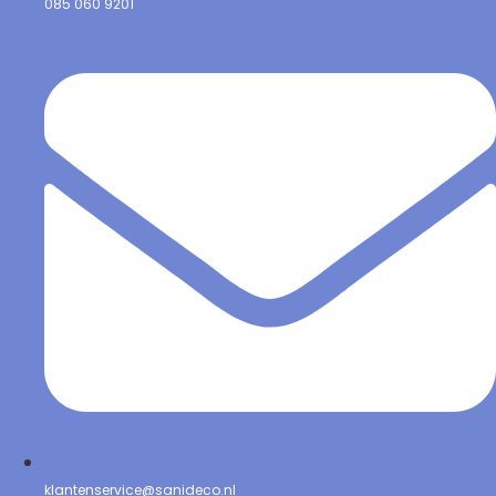
085 060 9201
klantenservice@sanideco.nl