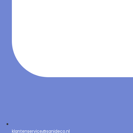
klantenservice@sanideco.nl