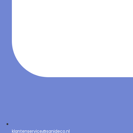
klantenservice@sanideco.nl