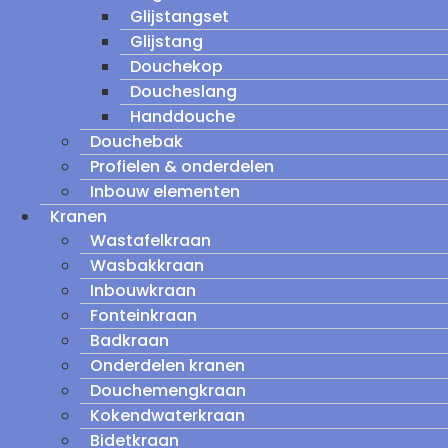
Glijstangset
Glijstang
Douchekop
Doucheslang
Handdouche
Douchebak
Profielen & onderdelen
Inbouw elementen
Kranen
Wastafelkraan
Wasbakkraan
Inbouwkraan
Fonteinkraan
Badkraan
Onderdelen kranen
Douchemengkraan
Kokendwaterkraan
Bidetkraan