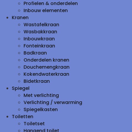
Profielen & onderdelen
Inbouw elementen
Kranen
Wastafelkraan
Wasbakkraan
Inbouwkraan
Fonteinkraan
Badkraan
Onderdelen kranen
Douchemengkraan
Kokendwaterkraan
Bidetkraan
Spiegel
Met verlichting
Verlichting / verwarming
Spiegelkasten
Toiletten
Toiletset
Hangend toilet