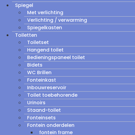
Spiegel
Met verlichting
Verlichting / verwarming
Spiegelkasten
Toiletten
Toiletset
Hangend toilet
Bedieningspaneel toilet
Bidets
WC Brillen
Fonteinkast
Inbouwreservoir
Toilet toebehorende
Urinoirs
Staand-toilet
Fonteinsets
Fontein onderdelen
fontein frame