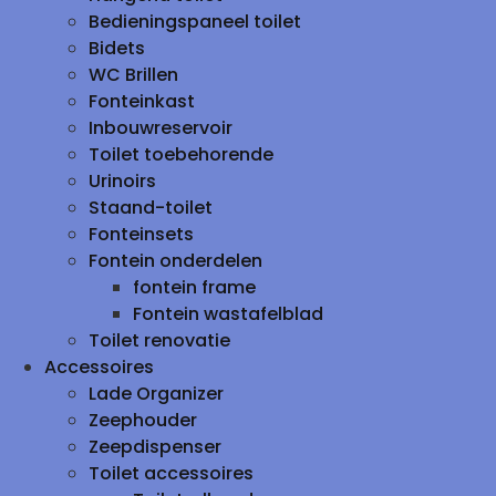
Bedieningspaneel toilet
Bidets
WC Brillen
Fonteinkast
Inbouwreservoir
Toilet toebehorende
Urinoirs
Staand-toilet
Fonteinsets
Fontein onderdelen
fontein frame
Fontein wastafelblad
Toilet renovatie
Accessoires
Lade Organizer
Zeephouder
Zeepdispenser
Toilet accessoires