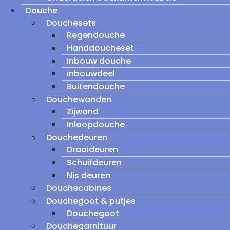
Douche
Douchesets
Regendouche
Handdoucheset
Inbouw douche
inbouwdeel
Buitendouche
Douchewanden
Zijwand
Inloopdouche
Douchedeuren
Draaideuren
Schuifdeuren
Nis deuren
Douchecabines
Douchegoot & putjes
Douchegoot
Douchegarnituur