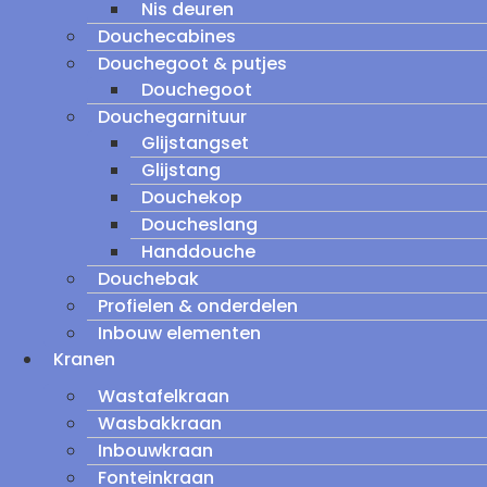
Nis deuren
Douchecabines
Douchegoot & putjes
Douchegoot
Douchegarnituur
Glijstangset
Glijstang
Douchekop
Doucheslang
Handdouche
Douchebak
Profielen & onderdelen
Inbouw elementen
Kranen
Wastafelkraan
Wasbakkraan
Inbouwkraan
Fonteinkraan