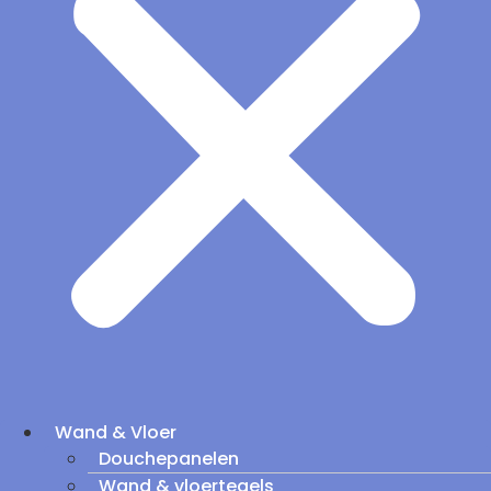
Wand & Vloer
Douchepanelen
Wand & vloertegels