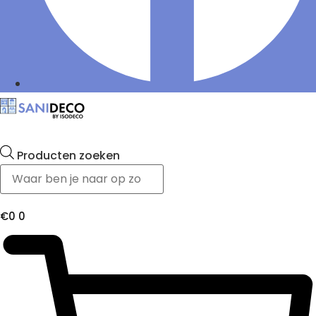
Producten zoeken
€
0
0