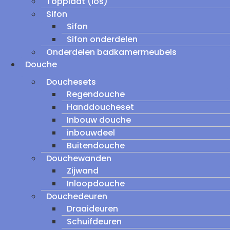
Topplaat (los)
Sifon
Sifon
Sifon onderdelen
Onderdelen badkamermeubels
Douche
Douchesets
Regendouche
Handdoucheset
Inbouw douche
inbouwdeel
Buitendouche
Douchewanden
Zijwand
Inloopdouche
Douchedeuren
Draaideuren
Schuifdeuren