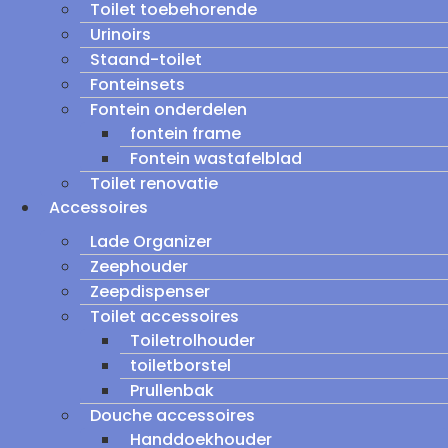
Toilet toebehorende
Urinoirs
Staand-toilet
Fonteinsets
Fontein onderdelen
fontein frame
Fontein wastafelblad
Toilet renovatie
Accessoires
Lade Organizer
Zeephouder
Zeepdispenser
Toilet accessoires
Toiletrolhouder
toiletborstel
Prullenbak
Douche accessoires
Handdoekhouder