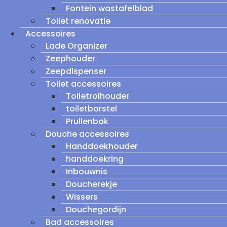
Fontein wastafelblad
Toilet renovatie
Accessoires
Lade Organizer
Zeephouder
Zeepdispenser
Toilet accessoires
Toiletrolhouder
toiletborstel
Prullenbak
Douche accessoires
Handdoekhouder
handdoekring
Inbouwnis
Doucherekje
Wissers
Douchegordijn
Bad accessoires