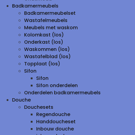
Badkamermeubels
Badkamermeubelset
Wastafelmeubels
Meubels met waskom
Kolomkast (los)
Onderkast (los)
Waskommen (los)
Wastafelblad (los)
Topplaat (los)
Sifon
Sifon
Sifon onderdelen
Onderdelen badkamermeubels
Douche
Douchesets
Regendouche
Handdoucheset
Inbouw douche