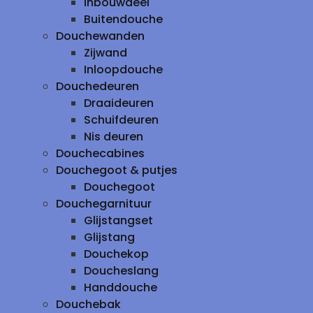
inbouwdeel
Buitendouche
Douchewanden
Zijwand
Inloopdouche
Douchedeuren
Draaideuren
Schuifdeuren
Nis deuren
Douchecabines
Douchegoot & putjes
Douchegoot
Douchegarnituur
Glijstangset
Glijstang
Douchekop
Doucheslang
Handdouche
Douchebak