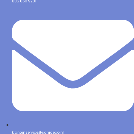
085 060 9201
klantenservice@sanideco.nl