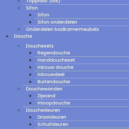
Topplaat (los)
Sifon
Sifon
Sifon onderdelen
Onderdelen badkamermeubels
Douche
Douchesets
Regendouche
Handdoucheset
Inbouw douche
inbouwdeel
Buitendouche
Douchewanden
Zijwand
Inloopdouche
Douchedeuren
Draaideuren
Schuifdeuren