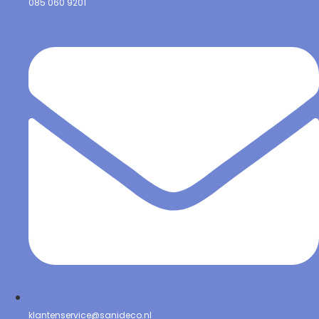
085 060 9201
klantenservice@sanideco.nl