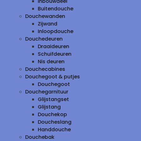
inbouwdeel
Buitendouche
Douchewanden
Zijwand
Inloopdouche
Douchedeuren
Draaideuren
Schuifdeuren
Nis deuren
Douchecabines
Douchegoot & putjes
Douchegoot
Douchegarnituur
Glijstangset
Glijstang
Douchekop
Doucheslang
Handdouche
Douchebak