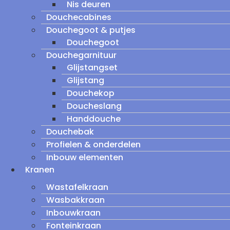
Nis deuren
Douchecabines
Douchegoot & putjes
Douchegoot
Douchegarnituur
Glijstangset
Glijstang
Douchekop
Doucheslang
Handdouche
Douchebak
Profielen & onderdelen
Inbouw elementen
Kranen
Wastafelkraan
Wasbakkraan
Inbouwkraan
Fonteinkraan