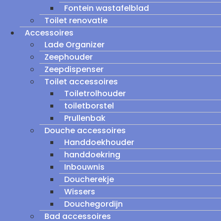
Fontein wastafelblad
Toilet renovatie
Accessoires
Lade Organizer
Zeephouder
Zeepdispenser
Toilet accessoires
Toiletrolhouder
toiletborstel
Prullenbak
Douche accessoires
Handdoekhouder
handdoekring
Inbouwnis
Doucherekje
Wissers
Douchegordijn
Bad accessoires