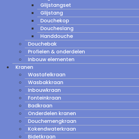
Glijstangset
Glijstang
Douchekop
Doucheslang
Handdouche
Douchebak
Profielen & onderdelen
Inbouw elementen
Kranen
Wastafelkraan
Wasbakkraan
Inbouwkraan
Fonteinkraan
Badkraan
Onderdelen kranen
Douchemengkraan
Kokendwaterkraan
Bidetkraan