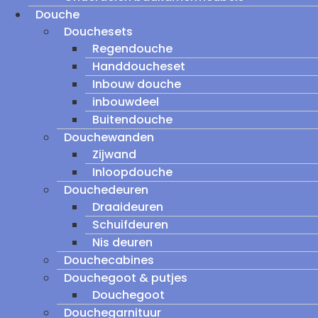
Douche
Douchesets
Regendouche
Handdoucheset
Inbouw douche
inbouwdeel
Buitendouche
Douchewanden
Zijwand
Inloopdouche
Douchedeuren
Draaideuren
Schuifdeuren
Nis deuren
Douchecabines
Douchegoot & putjes
Douchegoot
Douchegarnituur