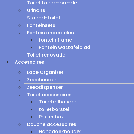
Toilet toebehorende
Urinoirs
Staand-toilet
Fonteinsets
Fontein onderdelen
fontein frame
Fontein wastafelblad
Toilet renovatie
Accessoires
Lade Organizer
Zeephouder
Zeepdispenser
Toilet accessoires
Toiletrolhouder
toiletborstel
Prullenbak
Douche accessoires
Handdoekhouder