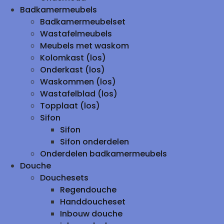
Badkamermeubels
Badkamermeubelset
Wastafelmeubels
Meubels met waskom
Kolomkast (los)
Onderkast (los)
Waskommen (los)
Wastafelblad (los)
Topplaat (los)
Sifon
Sifon
Sifon onderdelen
Onderdelen badkamermeubels
Douche
Douchesets
Regendouche
Handdoucheset
Inbouw douche