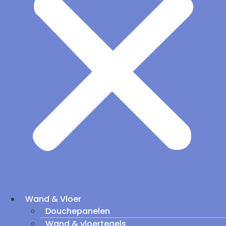
Wand & Vloer
Douchepanelen
Wand & vloertegels