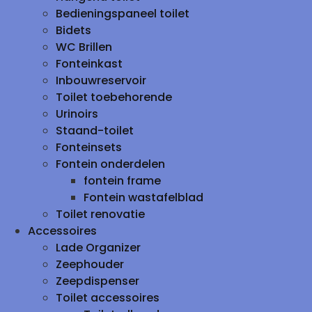
Bedieningspaneel toilet
Bidets
WC Brillen
Fonteinkast
Inbouwreservoir
Toilet toebehorende
Urinoirs
Staand-toilet
Fonteinsets
Fontein onderdelen
fontein frame
Fontein wastafelblad
Toilet renovatie
Accessoires
Lade Organizer
Zeephouder
Zeepdispenser
Toilet accessoires