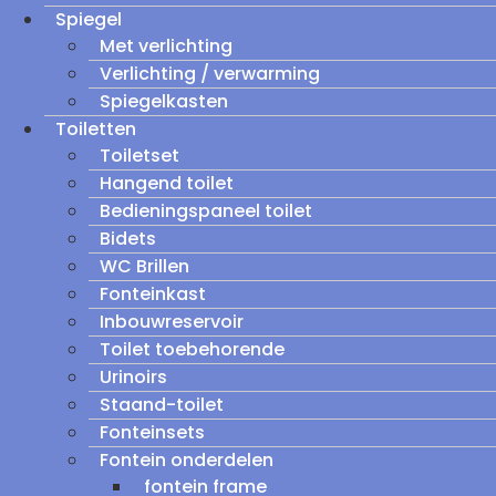
Spiegel
Met verlichting
Verlichting / verwarming
Spiegelkasten
Toiletten
Toiletset
Hangend toilet
Bedieningspaneel toilet
Bidets
WC Brillen
Fonteinkast
Inbouwreservoir
Toilet toebehorende
Urinoirs
Staand-toilet
Fonteinsets
Fontein onderdelen
fontein frame