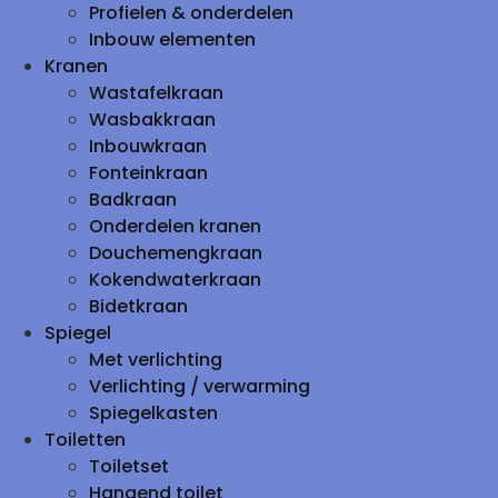
Profielen & onderdelen
Inbouw elementen
Kranen
Wastafelkraan
Wasbakkraan
Inbouwkraan
Fonteinkraan
Badkraan
Onderdelen kranen
Douchemengkraan
Kokendwaterkraan
Bidetkraan
Spiegel
Met verlichting
Verlichting / verwarming
Spiegelkasten
Toiletten
Toiletset
Hangend toilet