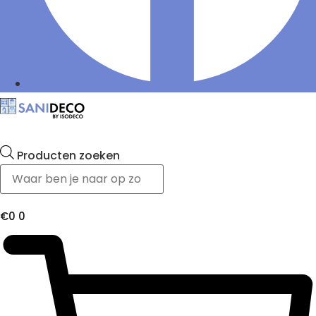
Producten zoeken
€
0
0