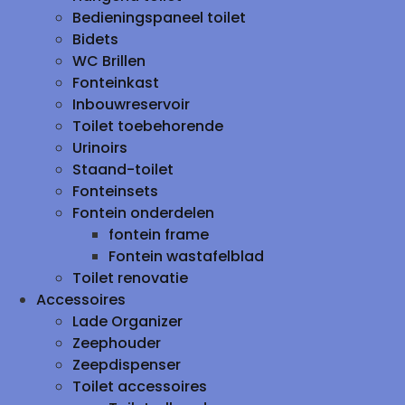
Bedieningspaneel toilet
Bidets
WC Brillen
Fonteinkast
Inbouwreservoir
Toilet toebehorende
Urinoirs
Staand-toilet
Fonteinsets
Fontein onderdelen
fontein frame
Fontein wastafelblad
Toilet renovatie
Accessoires
Lade Organizer
Zeephouder
Zeepdispenser
Toilet accessoires