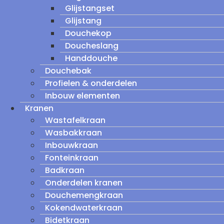
Glijstangset
Glijstang
Douchekop
Doucheslang
Handdouche
Douchebak
Profielen & onderdelen
Inbouw elementen
Kranen
Wastafelkraan
Wasbakkraan
Inbouwkraan
Fonteinkraan
Badkraan
Onderdelen kranen
Douchemengkraan
Kokendwaterkraan
Bidetkraan