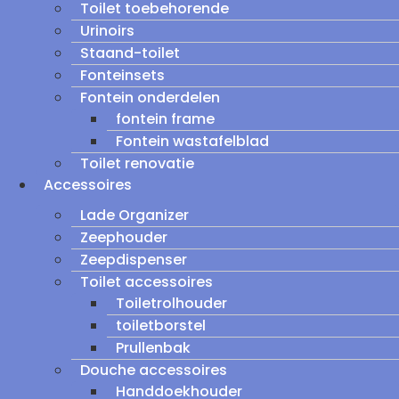
Toilet toebehorende
Urinoirs
Staand-toilet
Fonteinsets
Fontein onderdelen
fontein frame
Fontein wastafelblad
Toilet renovatie
Accessoires
Lade Organizer
Zeephouder
Zeepdispenser
Toilet accessoires
Toiletrolhouder
toiletborstel
Prullenbak
Douche accessoires
Handdoekhouder