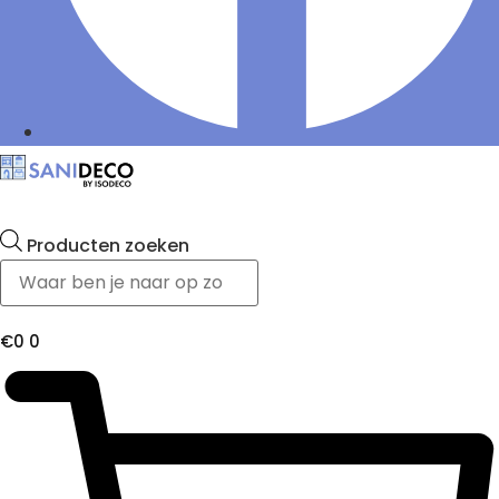
Producten zoeken
€
0
0