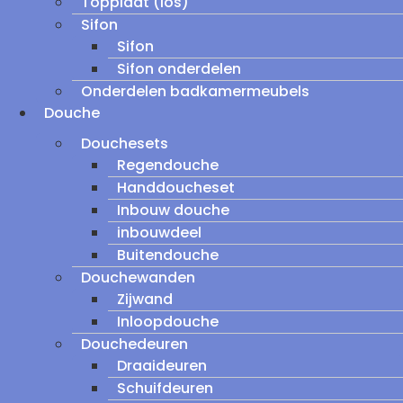
Topplaat (los)
Sifon
Sifon
Sifon onderdelen
Onderdelen badkamermeubels
Douche
Douchesets
Regendouche
Handdoucheset
Inbouw douche
inbouwdeel
Buitendouche
Douchewanden
Zijwand
Inloopdouche
Douchedeuren
Draaideuren
Schuifdeuren