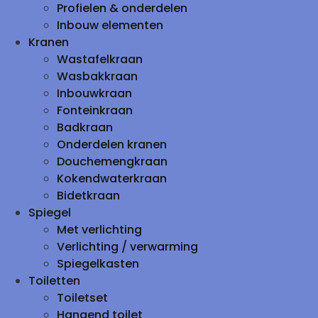
Profielen & onderdelen
Inbouw elementen
Kranen
Wastafelkraan
Wasbakkraan
Inbouwkraan
Fonteinkraan
Badkraan
Onderdelen kranen
Douchemengkraan
Kokendwaterkraan
Bidetkraan
Spiegel
Met verlichting
Verlichting / verwarming
Spiegelkasten
Toiletten
Toiletset
Hangend toilet