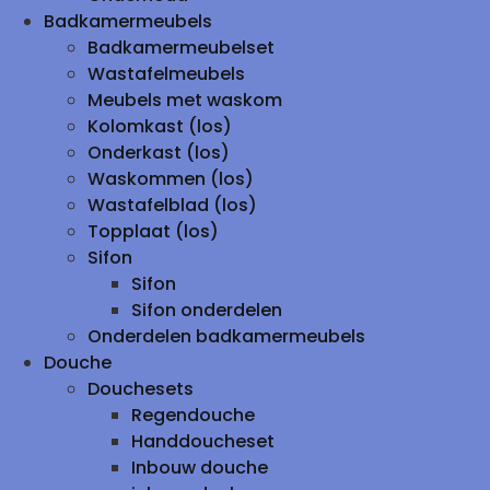
Badkamermeubels
Badkamermeubelset
Wastafelmeubels
Meubels met waskom
Kolomkast (los)
Onderkast (los)
Waskommen (los)
Wastafelblad (los)
Topplaat (los)
Sifon
Sifon
Sifon onderdelen
Onderdelen badkamermeubels
Douche
Douchesets
Regendouche
Handdoucheset
Inbouw douche