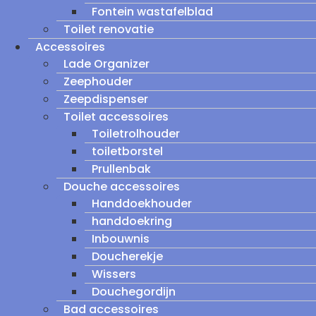
Fontein wastafelblad
Toilet renovatie
Accessoires
Lade Organizer
Zeephouder
Zeepdispenser
Toilet accessoires
Toiletrolhouder
toiletborstel
Prullenbak
Douche accessoires
Handdoekhouder
handdoekring
Inbouwnis
Doucherekje
Wissers
Douchegordijn
Bad accessoires