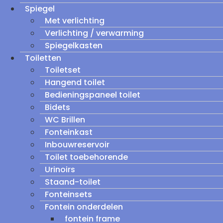
Spiegel
Met verlichting
Verlichting / verwarming
Spiegelkasten
Toiletten
Toiletset
Hangend toilet
Bedieningspaneel toilet
Bidets
WC Brillen
Fonteinkast
Inbouwreservoir
Toilet toebehorende
Urinoirs
Staand-toilet
Fonteinsets
Fontein onderdelen
fontein frame