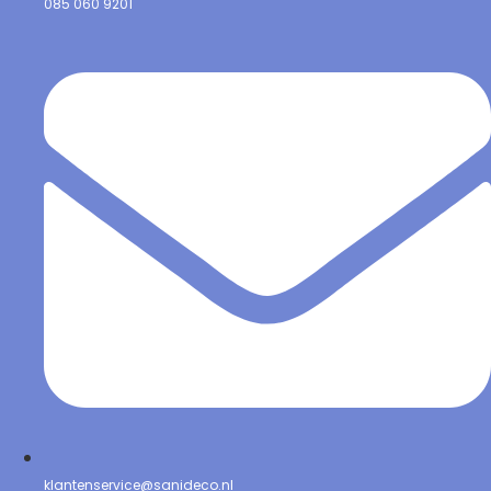
085 060 9201
klantenservice@sanideco.nl