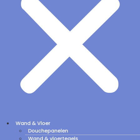
Wand & Vloer
Douchepanelen
Wand & vloertegels