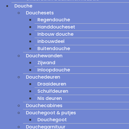
Douche
Douchesets
Regendouche
Handdoucheset
Inbouw douche
inbouwdeel
Buitendouche
Douchewanden
Zijwand
Inloopdouche
Douchedeuren
Draaideuren
Schuifdeuren
Nis deuren
Douchecabines
Douchegoot & putjes
Douchegoot
Douchegarnituur