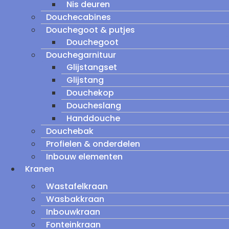
Nis deuren
Douchecabines
Douchegoot & putjes
Douchegoot
Douchegarnituur
Glijstangset
Glijstang
Douchekop
Doucheslang
Handdouche
Douchebak
Profielen & onderdelen
Inbouw elementen
Kranen
Wastafelkraan
Wasbakkraan
Inbouwkraan
Fonteinkraan