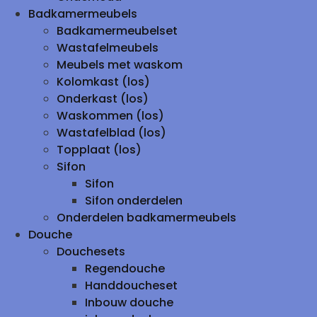
Badkamermeubels
Badkamermeubelset
Wastafelmeubels
Meubels met waskom
Kolomkast (los)
Onderkast (los)
Waskommen (los)
Wastafelblad (los)
Topplaat (los)
Sifon
Sifon
Sifon onderdelen
Onderdelen badkamermeubels
Douche
Douchesets
Regendouche
Handdoucheset
Inbouw douche