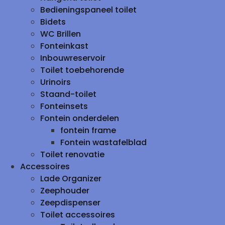
Bedieningspaneel toilet
Bidets
WC Brillen
Fonteinkast
Inbouwreservoir
Toilet toebehorende
Urinoirs
Staand-toilet
Fonteinsets
Fontein onderdelen
fontein frame
Fontein wastafelblad
Toilet renovatie
Accessoires
Lade Organizer
Zeephouder
Zeepdispenser
Toilet accessoires