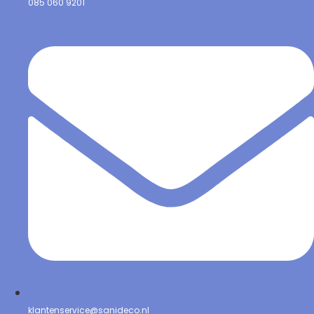
085 060 9201
klantenservice@sanideco.nl