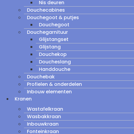
Nis deuren
Douchecabines
Douchegoot & putjes
Douchegoot
Douchegarnituur
Glijstangset
Glijstang
Douchekop
Doucheslang
Handdouche
Douchebak
Profielen & onderdelen
Inbouw elementen
Kranen
Wastafelkraan
Wasbakkraan
Inbouwkraan
Fonteinkraan