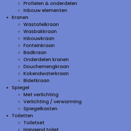
Profielen & onderdelen
Inbouw elementen
Kranen
Wastafelkraan
Wasbakkraan
Inbouwkraan
Fonteinkraan
Badkraan
Onderdelen kranen
Douchemengkraan
Kokendwaterkraan
Bidetkraan
Spiegel
Met verlichting
Verlichting / verwarming
Spiegelkasten
Toiletten
Toiletset
Hangend toilet