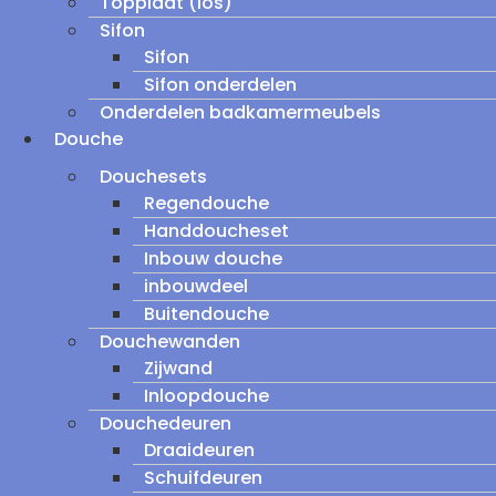
Topplaat (los)
Sifon
Sifon
Sifon onderdelen
Onderdelen badkamermeubels
Douche
Douchesets
Regendouche
Handdoucheset
Inbouw douche
inbouwdeel
Buitendouche
Douchewanden
Zijwand
Inloopdouche
Douchedeuren
Draaideuren
Schuifdeuren