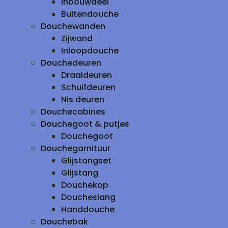
inbouwdeel
Buitendouche
Douchewanden
Zijwand
Inloopdouche
Douchedeuren
Draaideuren
Schuifdeuren
Nis deuren
Douchecabines
Douchegoot & putjes
Douchegoot
Douchegarnituur
Glijstangset
Glijstang
Douchekop
Doucheslang
Handdouche
Douchebak