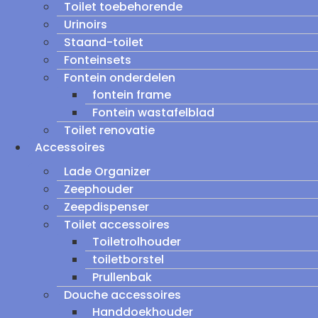
Toilet toebehorende
Urinoirs
Staand-toilet
Fonteinsets
Fontein onderdelen
fontein frame
Fontein wastafelblad
Toilet renovatie
Accessoires
Lade Organizer
Zeephouder
Zeepdispenser
Toilet accessoires
Toiletrolhouder
toiletborstel
Prullenbak
Douche accessoires
Handdoekhouder