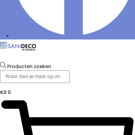
Producten zoeken
€
0
0