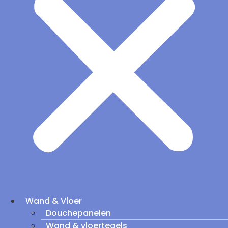
Wand & Vloer
Douchepanelen
Wand & vloertegels