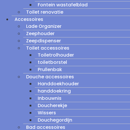
Fontein wastafelblad
Toilet renovatie
Accessoires
Lade Organizer
Zeephouder
Zeepdispenser
Toilet accessoires
Toiletrolhouder
toiletborstel
Prullenbak
Douche accessoires
Handdoekhouder
handdoekring
Inbouwnis
Doucherekje
Wissers
Douchegordijn
Bad accessoires