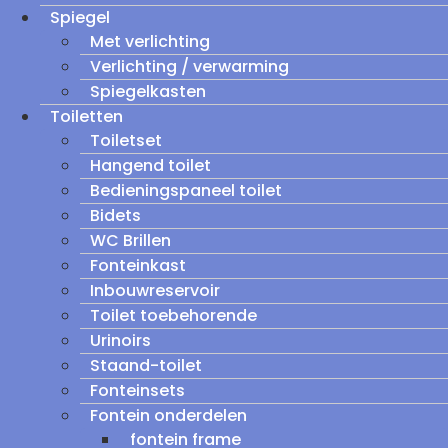
Spiegel
Met verlichting
Verlichting / verwarming
Spiegelkasten
Toiletten
Toiletset
Hangend toilet
Bedieningspaneel toilet
Bidets
WC Brillen
Fonteinkast
Inbouwreservoir
Toilet toebehorende
Urinoirs
Staand-toilet
Fonteinsets
Fontein onderdelen
fontein frame