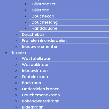
Glijstangset
Glijstang
Douchekop
Doucheslang
Handdouche
Douchebak
Profielen & onderdelen
Inbouw elementen
Kranen
Wastafelkraan
Wasbakkraan
Inbouwkraan
Fonteinkraan
Badkraan
Onderdelen kranen
Douchemengkraan
Kokendwaterkraan
Bidetkraan