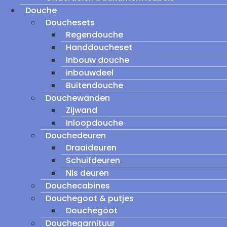
Douche
Douchesets
Regendouche
Handdoucheset
Inbouw douche
inbouwdeel
Buitendouche
Douchewanden
Zijwand
Inloopdouche
Douchedeuren
Draaideuren
Schuifdeuren
Nis deuren
Douchecabines
Douchegoot & putjes
Douchegoot
Douchegarnituur