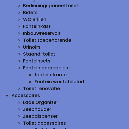
Bedieningspaneel toilet
Bidets
WC Brillen
Fonteinkast
Inbouwreservoir
Toilet toebehorende
Urinoirs
Staand-toilet
Fonteinsets
Fontein onderdelen
fontein frame
Fontein wastafelblad
Toilet renovatie
Accessoires
Lade Organizer
Zeephouder
Zeepdispenser
Toilet accessoires