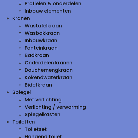
Profielen & onderdelen
Inbouw elementen
Kranen
Wastafelkraan
Wasbakkraan
Inbouwkraan
Fonteinkraan
Badkraan
Onderdelen kranen
Douchemengkraan
Kokendwaterkraan
Bidetkraan
Spiegel
Met verlichting
Verlichting / verwarming
Spiegelkasten
Toiletten
Toiletset
Hangend toilet