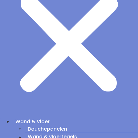
Wand & Vloer
Douchepanelen
Wand & vloertegels