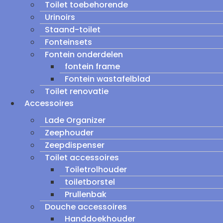
Toilet toebehorende
Urinoirs
Staand-toilet
Fonteinsets
Fontein onderdelen
fontein frame
Fontein wastafelblad
Toilet renovatie
Accessoires
Lade Organizer
Zeephouder
Zeepdispenser
Toilet accessoires
Toiletrolhouder
toiletborstel
Prullenbak
Douche accessoires
Handdoekhouder