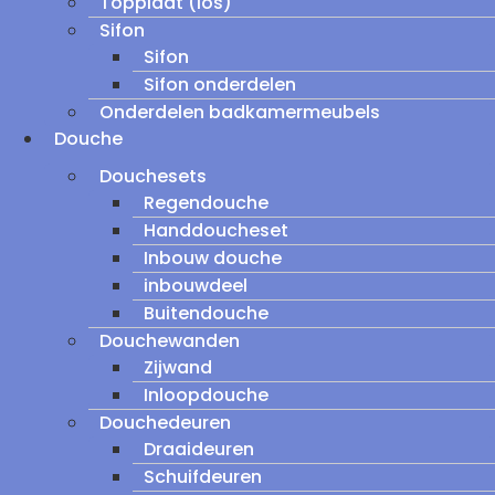
Topplaat (los)
Sifon
Sifon
Sifon onderdelen
Onderdelen badkamermeubels
Douche
Douchesets
Regendouche
Handdoucheset
Inbouw douche
inbouwdeel
Buitendouche
Douchewanden
Zijwand
Inloopdouche
Douchedeuren
Draaideuren
Schuifdeuren