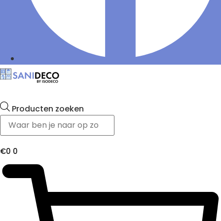
Producten zoeken
€
0
0