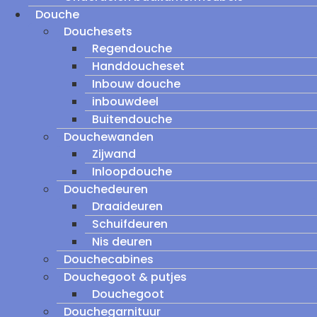
Douche
Douchesets
Regendouche
Handdoucheset
Inbouw douche
inbouwdeel
Buitendouche
Douchewanden
Zijwand
Inloopdouche
Douchedeuren
Draaideuren
Schuifdeuren
Nis deuren
Douchecabines
Douchegoot & putjes
Douchegoot
Douchegarnituur