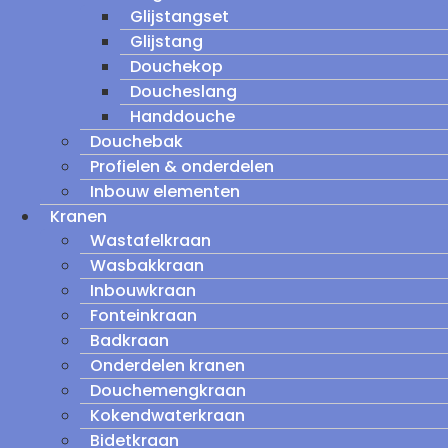
Glijstangset
Glijstang
Douchekop
Doucheslang
Handdouche
Douchebak
Profielen & onderdelen
Inbouw elementen
Kranen
Wastafelkraan
Wasbakkraan
Inbouwkraan
Fonteinkraan
Badkraan
Onderdelen kranen
Douchemengkraan
Kokendwaterkraan
Bidetkraan