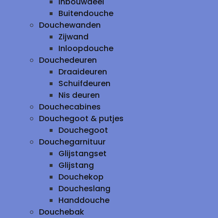
inbouwdeel
Buitendouche
Douchewanden
Zijwand
Inloopdouche
Douchedeuren
Draaideuren
Schuifdeuren
Nis deuren
Douchecabines
Douchegoot & putjes
Douchegoot
Douchegarnituur
Glijstangset
Glijstang
Douchekop
Doucheslang
Handdouche
Douchebak