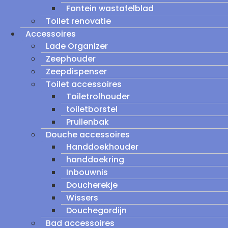
Fontein wastafelblad
Toilet renovatie
Accessoires
Lade Organizer
Zeephouder
Zeepdispenser
Toilet accessoires
Toiletrolhouder
toiletborstel
Prullenbak
Douche accessoires
Handdoekhouder
handdoekring
Inbouwnis
Doucherekje
Wissers
Douchegordijn
Bad accessoires