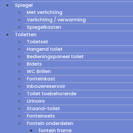
Spiegel
Met verlichting
Verlichting / verwarming
Spiegelkasten
Toiletten
Toiletset
Hangend toilet
Bedieningspaneel toilet
Bidets
WC Brillen
Fonteinkast
Inbouwreservoir
Toilet toebehorende
Urinoirs
Staand-toilet
Fonteinsets
Fontein onderdelen
fontein frame