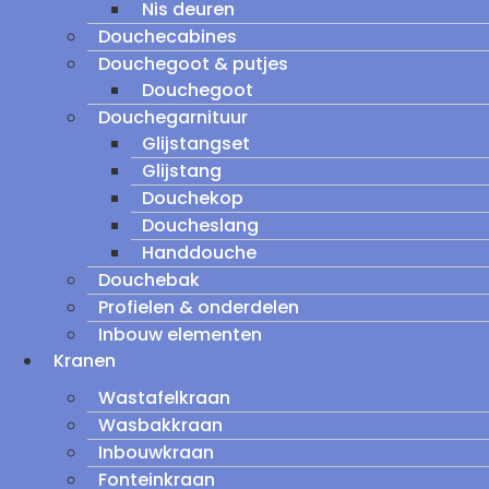
Nis deuren
Douchecabines
Douchegoot & putjes
Douchegoot
Douchegarnituur
Glijstangset
Glijstang
Douchekop
Doucheslang
Handdouche
Douchebak
Profielen & onderdelen
Inbouw elementen
Kranen
Wastafelkraan
Wasbakkraan
Inbouwkraan
Fonteinkraan