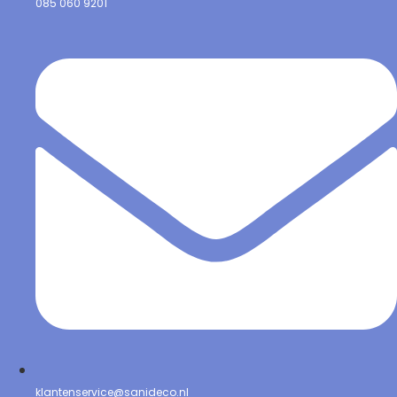
085 060 9201
klantenservice@sanideco.nl