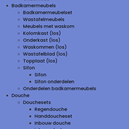
Badkamermeubels
Badkamermeubelset
Wastafelmeubels
Meubels met waskom
Kolomkast (los)
Onderkast (los)
Waskommen (los)
Wastafelblad (los)
Topplaat (los)
Sifon
Sifon
Sifon onderdelen
Onderdelen badkamermeubels
Douche
Douchesets
Regendouche
Handdoucheset
Inbouw douche