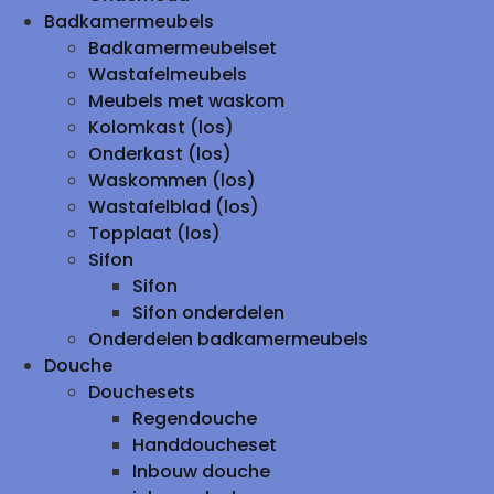
Badkamermeubels
Badkamermeubelset
Wastafelmeubels
Meubels met waskom
Kolomkast (los)
Onderkast (los)
Waskommen (los)
Wastafelblad (los)
Topplaat (los)
Sifon
Sifon
Sifon onderdelen
Onderdelen badkamermeubels
Douche
Douchesets
Regendouche
Handdoucheset
Inbouw douche