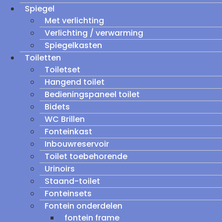
Spiegel
Met verlichting
Verlichting / verwarming
Spiegelkasten
Toiletten
Toiletset
Hangend toilet
Bedieningspaneel toilet
Bidets
WC Brillen
Fonteinkast
Inbouwreservoir
Toilet toebehorende
Urinoirs
Staand-toilet
Fonteinsets
Fontein onderdelen
fontein frame