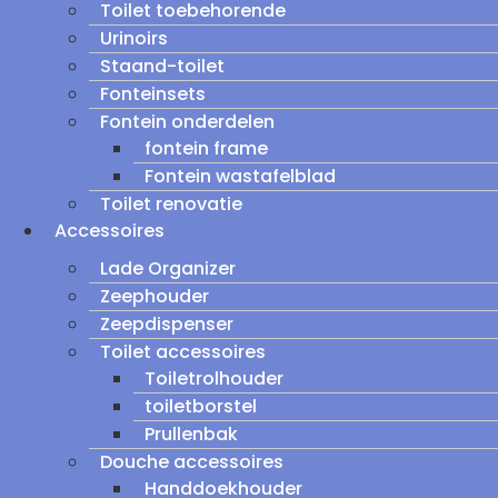
Toilet toebehorende
Urinoirs
Staand-toilet
Fonteinsets
Fontein onderdelen
fontein frame
Fontein wastafelblad
Toilet renovatie
Accessoires
Lade Organizer
Zeephouder
Zeepdispenser
Toilet accessoires
Toiletrolhouder
toiletborstel
Prullenbak
Douche accessoires
Handdoekhouder