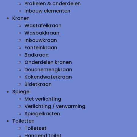
Profielen & onderdelen
Inbouw elementen
Kranen
Wastafelkraan
Wasbakkraan
Inbouwkraan
Fonteinkraan
Badkraan
Onderdelen kranen
Douchemengkraan
Kokendwaterkraan
Bidetkraan
Spiegel
Met verlichting
Verlichting / verwarming
Spiegelkasten
Toiletten
Toiletset
Hangend toilet