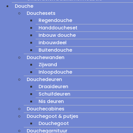
Douche
Douchesets
Regendouche
Handdoucheset
Inbouw douche
inbouwdeel
Buitendouche
Douchewanden
Zijwand
Inloopdouche
Douchedeuren
Draaideuren
Schuifdeuren
Nis deuren
Douchecabines
Douchegoot & putjes
Douchegoot
Douchegarnituur