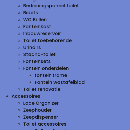
Bedieningspaneel toilet
Bidets
WC Brillen
Fonteinkast
Inbouwreservoir
Toilet toebehorende
Urinoirs
Staand-toilet
Fonteinsets
Fontein onderdelen
fontein frame
Fontein wastafelblad
Toilet renovatie
Accessoires
Lade Organizer
Zeephouder
Zeepdispenser
Toilet accessoires