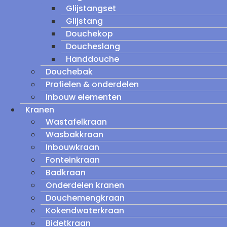
Glijstangset
Glijstang
Douchekop
Doucheslang
Handdouche
Douchebak
Profielen & onderdelen
Inbouw elementen
Kranen
Wastafelkraan
Wasbakkraan
Inbouwkraan
Fonteinkraan
Badkraan
Onderdelen kranen
Douchemengkraan
Kokendwaterkraan
Bidetkraan