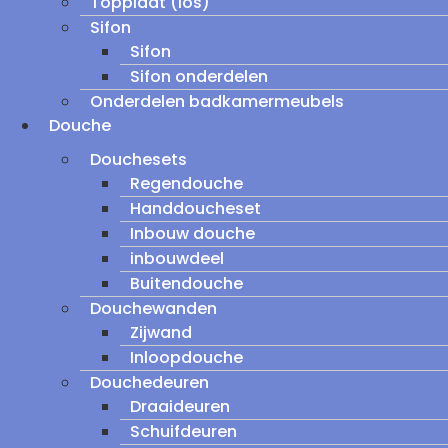
Topplaat (los)
Sifon
Sifon
Sifon onderdelen
Onderdelen badkamermeubels
Douche
Douchesets
Regendouche
Handdoucheset
Inbouw douche
inbouwdeel
Buitendouche
Douchewanden
Zijwand
Inloopdouche
Douchedeuren
Draaideuren
Schuifdeuren