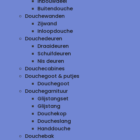
inbouwdeel
Buitendouche
Douchewanden
Zijwand
Inloopdouche
Douchedeuren
Draaideuren
Schuifdeuren
Nis deuren
Douchecabines
Douchegoot & putjes
Douchegoot
Douchegarnituur
Glijstangset
Glijstang
Douchekop
Doucheslang
Handdouche
Douchebak