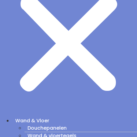
Wand & Vloer
Douchepanelen
Wand & vloertegels