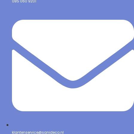
085 060 9201
klantenservice@sanideco.nl