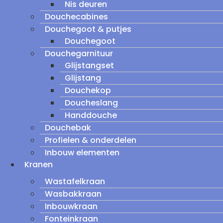
Nis deuren
Douchecabines
Douchegoot & putjes
Douchegoot
Douchegarnituur
Glijstangset
Glijstang
Douchekop
Doucheslang
Handdouche
Douchebak
Profielen & onderdelen
Inbouw elementen
Kranen
Wastafelkraan
Wasbakkraan
Inbouwkraan
Fonteinkraan