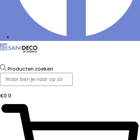
Producten zoeken
€
0
0