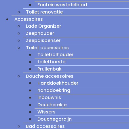
Fontein wastafelblad
Toilet renovatie
Accessoires
Lade Organizer
Zeephouder
Zeepdispenser
Toilet accessoires
Toiletrolhouder
toiletborstel
Prullenbak
Douche accessoires
Handdoekhouder
handdoekring
Inbouwnis
Doucherekje
Wissers
Douchegordijn
Bad accessoires