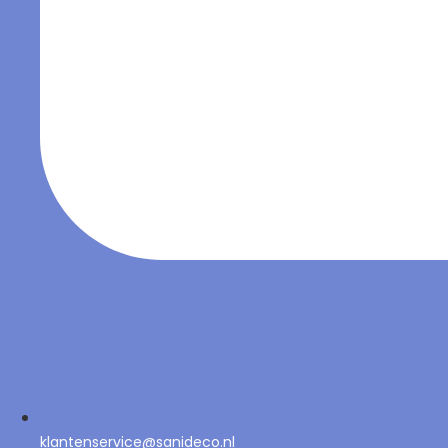
klantenservice@sanideco.nl