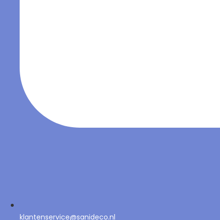
klantenservice@sanideco.nl