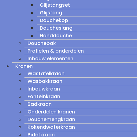
Glijstangset
Glijstang
Douchekop
Doucheslang
Handdouche
Douchebak
Profielen & onderdelen
Inbouw elementen
Kranen
Wastafelkraan
Wasbakkraan
Inbouwkraan
Fonteinkraan
Badkraan
Onderdelen kranen
Douchemengkraan
Kokendwaterkraan
Bidetkraan