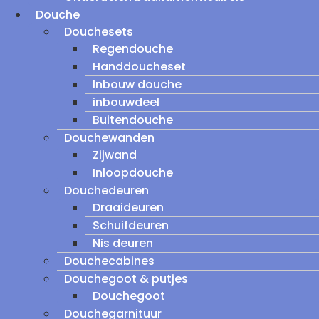
Douche
Douchesets
Regendouche
Handdoucheset
Inbouw douche
inbouwdeel
Buitendouche
Douchewanden
Zijwand
Inloopdouche
Douchedeuren
Draaideuren
Schuifdeuren
Nis deuren
Douchecabines
Douchegoot & putjes
Douchegoot
Douchegarnituur