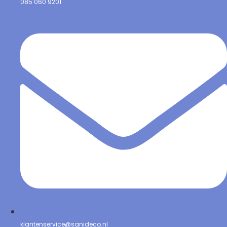
085 060 9201
klantenservice@sanideco.nl