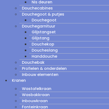
Nis deuren
Douchecabines
Douchegoot & putjes
Douchegoot
Douchegarnituur
Glijstangset
Glijstang
Douchekop
Doucheslang
Handdouche
Douchebak
Profielen & onderdelen
Inbouw elementen
Kranen
Wastafelkraan
Wasbakkraan
Inbouwkraan
Fonteinkraan