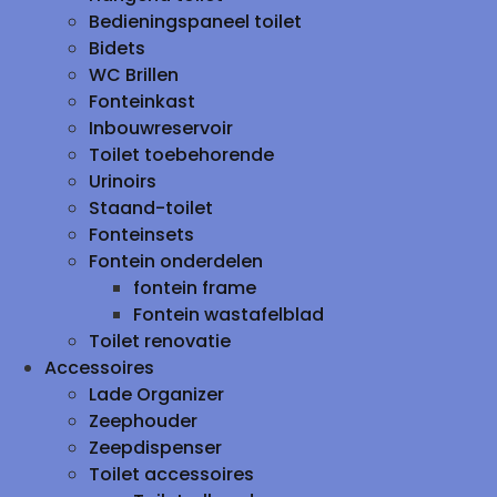
Bedieningspaneel toilet
Bidets
WC Brillen
Fonteinkast
Inbouwreservoir
Toilet toebehorende
Urinoirs
Staand-toilet
Fonteinsets
Fontein onderdelen
fontein frame
Fontein wastafelblad
Toilet renovatie
Accessoires
Lade Organizer
Zeephouder
Zeepdispenser
Toilet accessoires