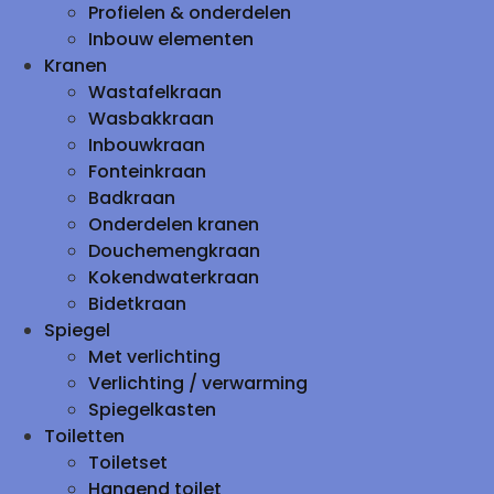
Profielen & onderdelen
Inbouw elementen
Kranen
Wastafelkraan
Wasbakkraan
Inbouwkraan
Fonteinkraan
Badkraan
Onderdelen kranen
Douchemengkraan
Kokendwaterkraan
Bidetkraan
Spiegel
Met verlichting
Verlichting / verwarming
Spiegelkasten
Toiletten
Toiletset
Hangend toilet