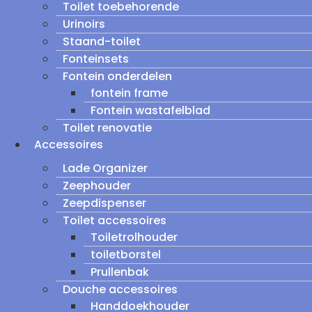
Toilet toebehorende
Urinoirs
Staand-toilet
Fonteinsets
Fontein onderdelen
fontein frame
Fontein wastafelblad
Toilet renovatie
Accessoires
Lade Organizer
Zeephouder
Zeepdispenser
Toilet accessoires
Toiletrolhouder
toiletborstel
Prullenbak
Douche accessoires
Handdoekhouder