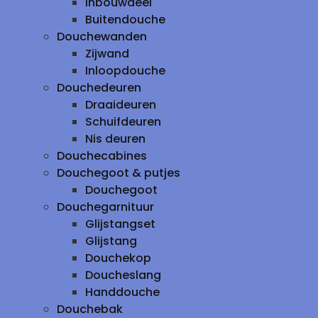
inbouwdeel
Buitendouche
Douchewanden
Zijwand
Inloopdouche
Douchedeuren
Draaideuren
Schuifdeuren
Nis deuren
Douchecabines
Douchegoot & putjes
Douchegoot
Douchegarnituur
Glijstangset
Glijstang
Douchekop
Doucheslang
Handdouche
Douchebak