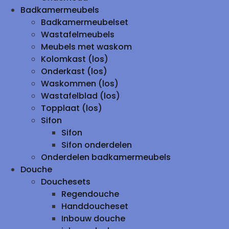
Badkamermeubels
Badkamermeubelset
Wastafelmeubels
Meubels met waskom
Kolomkast (los)
Onderkast (los)
Waskommen (los)
Wastafelblad (los)
Topplaat (los)
Sifon
Sifon
Sifon onderdelen
Onderdelen badkamermeubels
Douche
Douchesets
Regendouche
Handdoucheset
Inbouw douche