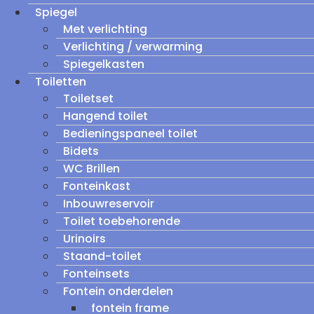
Spiegel
Met verlichting
Verlichting / verwarming
Spiegelkasten
Toiletten
Toiletset
Hangend toilet
Bedieningspaneel toilet
Bidets
WC Brillen
Fonteinkast
Inbouwreservoir
Toilet toebehorende
Urinoirs
Staand-toilet
Fonteinsets
Fontein onderdelen
fontein frame