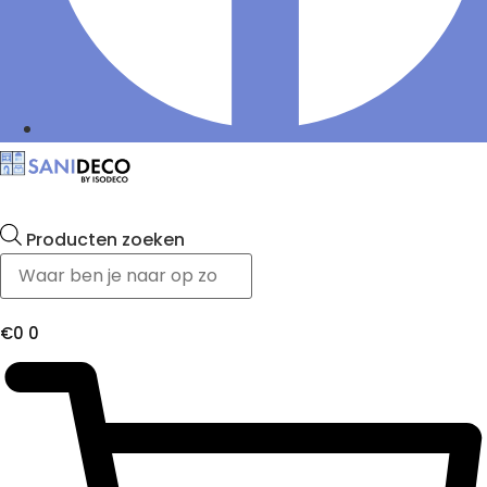
Producten zoeken
€
0
0