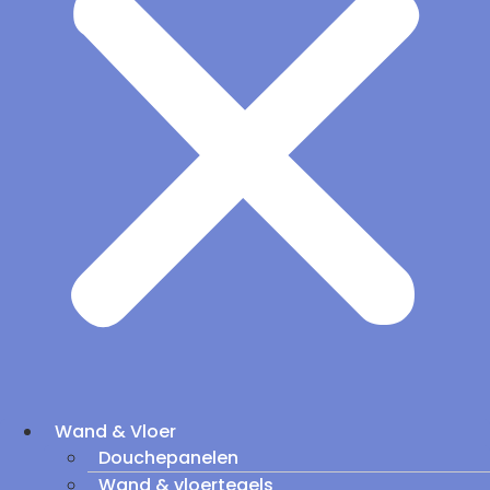
Wand & Vloer
Douchepanelen
Wand & vloertegels