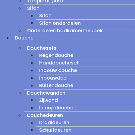
Topplaat (los)
Sifon
Sifon
Sifon onderdelen
Onderdelen badkamermeubels
Douche
Douchesets
Regendouche
Handdoucheset
Inbouw douche
inbouwdeel
Buitendouche
Douchewanden
Zijwand
Inloopdouche
Douchedeuren
Draaideuren
Schuifdeuren