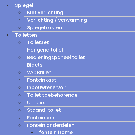
Spiegel
Met verlichting
Verlichting / verwarming
Spiegelkasten
Toiletten
Toiletset
Hangend toilet
Bedieningspaneel toilet
Bidets
WC Brillen
Fonteinkast
Inbouwreservoir
Toilet toebehorende
Urinoirs
Staand-toilet
Fonteinsets
Fontein onderdelen
fontein frame