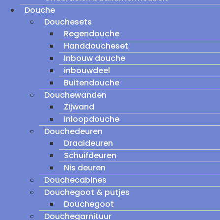
Douche
Douchesets
Regendouche
Handdoucheset
Inbouw douche
inbouwdeel
Buitendouche
Douchewanden
Zijwand
Inloopdouche
Douchedeuren
Draaideuren
Schuifdeuren
Nis deuren
Douchecabines
Douchegoot & putjes
Douchegoot
Douchegarnituur