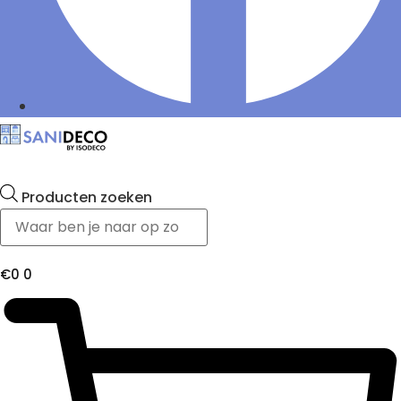
Producten zoeken
€
0
0