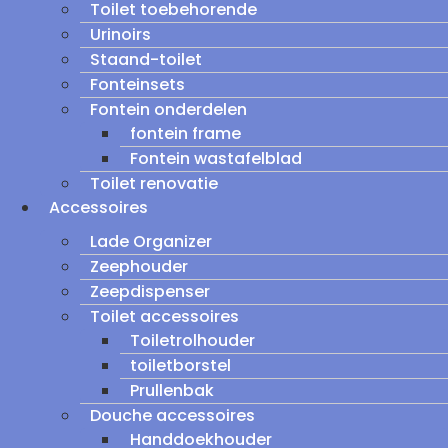
Toilet toebehorende
Urinoirs
Staand-toilet
Fonteinsets
Fontein onderdelen
fontein frame
Fontein wastafelblad
Toilet renovatie
Accessoires
Lade Organizer
Zeephouder
Zeepdispenser
Toilet accessoires
Toiletrolhouder
toiletborstel
Prullenbak
Douche accessoires
Handdoekhouder