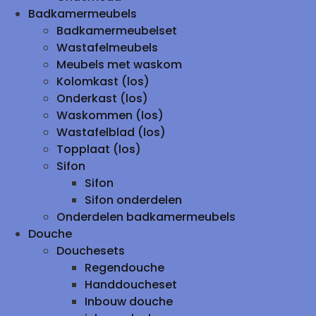
Badkamermeubels
Badkamermeubelset
Wastafelmeubels
Meubels met waskom
Kolomkast (los)
Onderkast (los)
Waskommen (los)
Wastafelblad (los)
Topplaat (los)
Sifon
Sifon
Sifon onderdelen
Onderdelen badkamermeubels
Douche
Douchesets
Regendouche
Handdoucheset
Inbouw douche