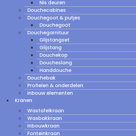
Nis deuren
Douchecabines
Douchegoot & putjes
Douchegoot
Douchegarnituur
Glijstangset
Glijstang
Douchekop
Doucheslang
Handdouche
Douchebak
Profielen & onderdelen
Inbouw elementen
Kranen
Wastafelkraan
Wasbakkraan
Inbouwkraan
Fonteinkraan