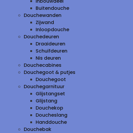
inbouwdeel
Buitendouche
Douchewanden
Zijwand
Inloopdouche
Douchedeuren
Draaideuren
Schuifdeuren
Nis deuren
Douchecabines
Douchegoot & putjes
Douchegoot
Douchegarnituur
Glijstangset
Glijstang
Douchekop
Doucheslang
Handdouche
Douchebak