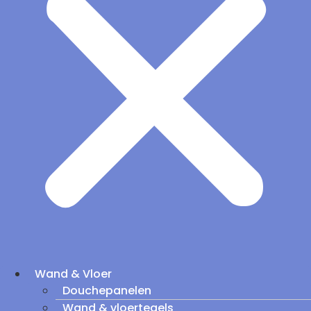
Wand & Vloer
Douchepanelen
Wand & vloertegels