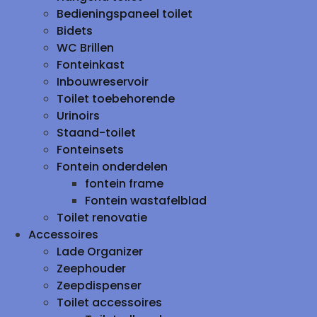
Bedieningspaneel toilet
Bidets
WC Brillen
Fonteinkast
Inbouwreservoir
Toilet toebehorende
Urinoirs
Staand-toilet
Fonteinsets
Fontein onderdelen
fontein frame
Fontein wastafelblad
Toilet renovatie
Accessoires
Lade Organizer
Zeephouder
Zeepdispenser
Toilet accessoires