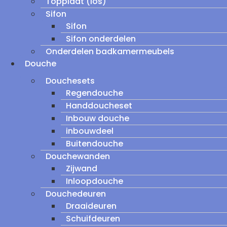
Topplaat (los)
Sifon
Sifon
Sifon onderdelen
Onderdelen badkamermeubels
Douche
Douchesets
Regendouche
Handdoucheset
Inbouw douche
inbouwdeel
Buitendouche
Douchewanden
Zijwand
Inloopdouche
Douchedeuren
Draaideuren
Schuifdeuren