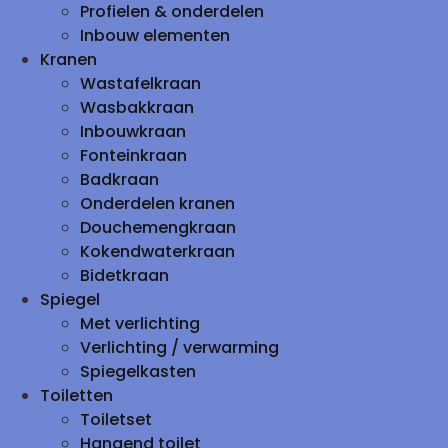
Profielen & onderdelen
Inbouw elementen
Kranen
Wastafelkraan
Wasbakkraan
Inbouwkraan
Fonteinkraan
Badkraan
Onderdelen kranen
Douchemengkraan
Kokendwaterkraan
Bidetkraan
Spiegel
Met verlichting
Verlichting / verwarming
Spiegelkasten
Toiletten
Toiletset
Hangend toilet