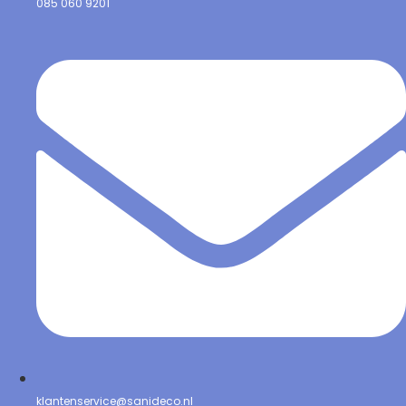
085 060 9201
klantenservice@sanideco.nl