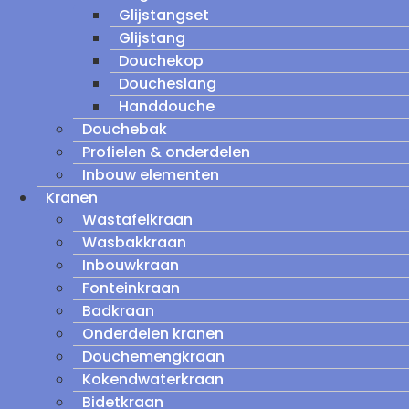
Glijstangset
Glijstang
Douchekop
Doucheslang
Handdouche
Douchebak
Profielen & onderdelen
Inbouw elementen
Kranen
Wastafelkraan
Wasbakkraan
Inbouwkraan
Fonteinkraan
Badkraan
Onderdelen kranen
Douchemengkraan
Kokendwaterkraan
Bidetkraan