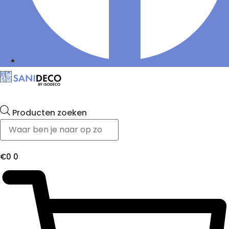
Producten zoeken
€
0
0