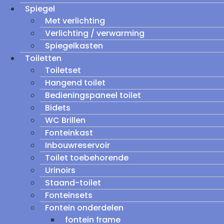
Spiegel
Met verlichting
Verlichting / verwarming
Spiegelkasten
Toiletten
Toiletset
Hangend toilet
Bedieningspaneel toilet
Bidets
WC Brillen
Fonteinkast
Inbouwreservoir
Toilet toebehorende
Urinoirs
Staand-toilet
Fonteinsets
Fontein onderdelen
fontein frame