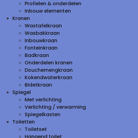
Profielen & onderdelen
Inbouw elementen
Kranen
Wastafelkraan
Wasbakkraan
Inbouwkraan
Fonteinkraan
Badkraan
Onderdelen kranen
Douchemengkraan
Kokendwaterkraan
Bidetkraan
Spiegel
Met verlichting
Verlichting / verwarming
Spiegelkasten
Toiletten
Toiletset
Hangend toilet