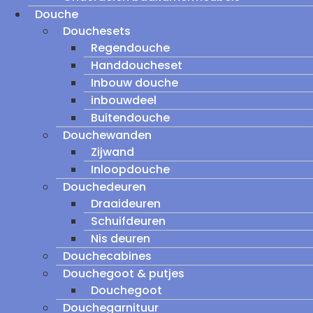
Douche
Douchesets
Regendouche
Handdoucheset
Inbouw douche
inbouwdeel
Buitendouche
Douchewanden
Zijwand
Inloopdouche
Douchedeuren
Draaideuren
Schuifdeuren
Nis deuren
Douchecabines
Douchegoot & putjes
Douchegoot
Douchegarnituur