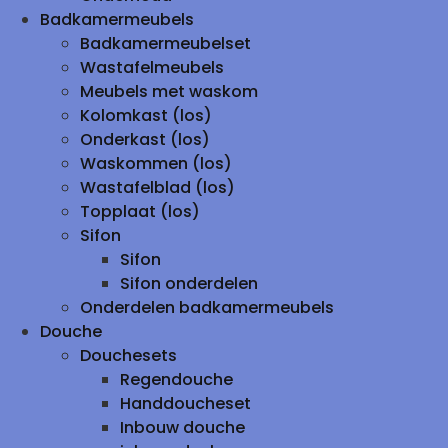
Badkamermeubels
Badkamermeubelset
Wastafelmeubels
Meubels met waskom
Kolomkast (los)
Onderkast (los)
Waskommen (los)
Wastafelblad (los)
Topplaat (los)
Sifon
Sifon
Sifon onderdelen
Onderdelen badkamermeubels
Douche
Douchesets
Regendouche
Handdoucheset
Inbouw douche