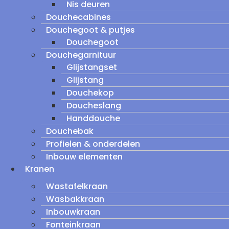
Nis deuren
Douchecabines
Douchegoot & putjes
Douchegoot
Douchegarnituur
Glijstangset
Glijstang
Douchekop
Doucheslang
Handdouche
Douchebak
Profielen & onderdelen
Inbouw elementen
Kranen
Wastafelkraan
Wasbakkraan
Inbouwkraan
Fonteinkraan