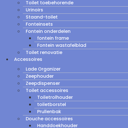
Toilet toebehorende
Urinoirs
Staand-toilet
Fonteinsets
Fontein onderdelen
fontein frame
Fontein wastafelblad
Toilet renovatie
Accessoires
Lade Organizer
Zeephouder
Zeepdispenser
Toilet accessoires
Toiletrolhouder
toiletborstel
Prullenbak
Douche accessoires
Handdoekhouder