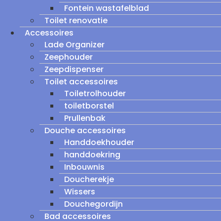
Fontein wastafelblad
Toilet renovatie
Accessoires
Lade Organizer
Zeephouder
Zeepdispenser
Toilet accessoires
Toiletrolhouder
toiletborstel
Prullenbak
Douche accessoires
Handdoekhouder
handdoekring
Inbouwnis
Doucherekje
Wissers
Douchegordijn
Bad accessoires