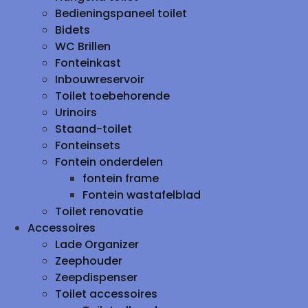
Bedieningspaneel toilet
Bidets
WC Brillen
Fonteinkast
Inbouwreservoir
Toilet toebehorende
Urinoirs
Staand-toilet
Fonteinsets
Fontein onderdelen
fontein frame
Fontein wastafelblad
Toilet renovatie
Accessoires
Lade Organizer
Zeephouder
Zeepdispenser
Toilet accessoires