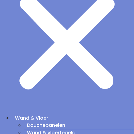
Wand & Vloer
Douchepanelen
Wand & vloertegels