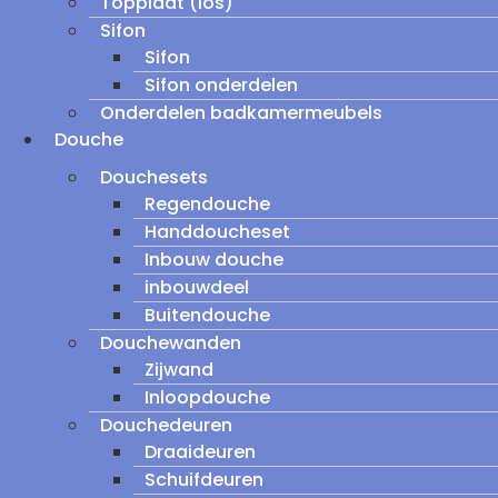
Topplaat (los)
Sifon
Sifon
Sifon onderdelen
Onderdelen badkamermeubels
Douche
Douchesets
Regendouche
Handdoucheset
Inbouw douche
inbouwdeel
Buitendouche
Douchewanden
Zijwand
Inloopdouche
Douchedeuren
Draaideuren
Schuifdeuren