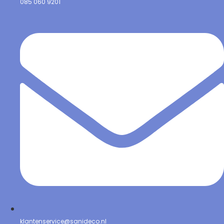
085 060 9201
klantenservice@sanideco.nl