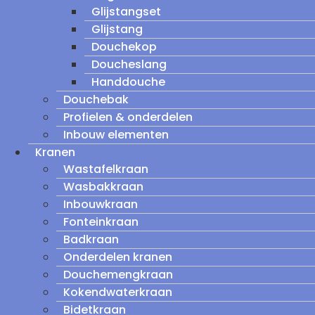
Glijstangset
Glijstang
Douchekop
Doucheslang
Handdouche
Douchebak
Profielen & onderdelen
Inbouw elementen
Kranen
Wastafelkraan
Wasbakkraan
Inbouwkraan
Fonteinkraan
Badkraan
Onderdelen kranen
Douchemengkraan
Kokendwaterkraan
Bidetkraan