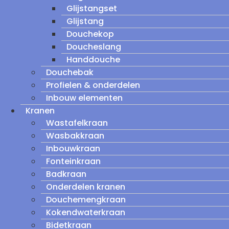
Glijstangset
Glijstang
Douchekop
Doucheslang
Handdouche
Douchebak
Profielen & onderdelen
Inbouw elementen
Kranen
Wastafelkraan
Wasbakkraan
Inbouwkraan
Fonteinkraan
Badkraan
Onderdelen kranen
Douchemengkraan
Kokendwaterkraan
Bidetkraan