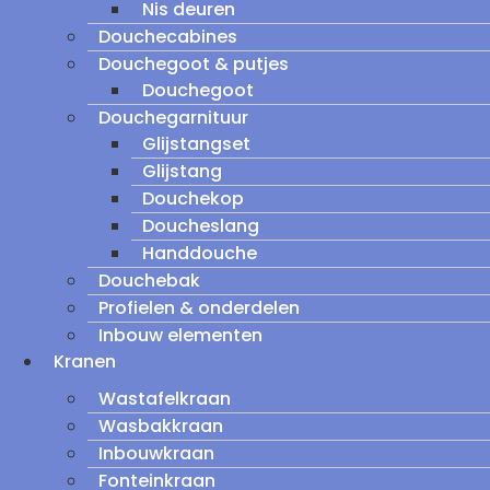
Nis deuren
Douchecabines
Douchegoot & putjes
Douchegoot
Douchegarnituur
Glijstangset
Glijstang
Douchekop
Doucheslang
Handdouche
Douchebak
Profielen & onderdelen
Inbouw elementen
Kranen
Wastafelkraan
Wasbakkraan
Inbouwkraan
Fonteinkraan