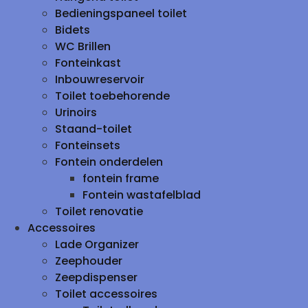
Bedieningspaneel toilet
Bidets
WC Brillen
Fonteinkast
Inbouwreservoir
Toilet toebehorende
Urinoirs
Staand-toilet
Fonteinsets
Fontein onderdelen
fontein frame
Fontein wastafelblad
Toilet renovatie
Accessoires
Lade Organizer
Zeephouder
Zeepdispenser
Toilet accessoires