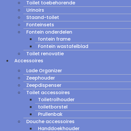
Toilet toebehorende
Urinoirs
Staand-toilet
Fonteinsets
Fontein onderdelen
fontein frame
Fontein wastafelblad
Toilet renovatie
Accessoires
Lade Organizer
Zeephouder
Zeepdispenser
Toilet accessoires
Toiletrolhouder
toiletborstel
Prullenbak
Douche accessoires
Handdoekhouder