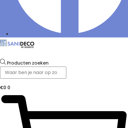
Producten zoeken
€
0
0