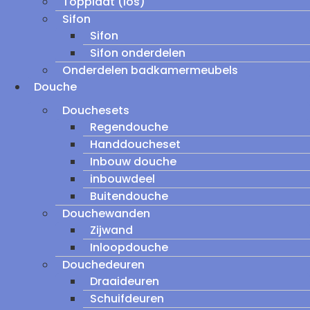
Topplaat (los)
Sifon
Sifon
Sifon onderdelen
Onderdelen badkamermeubels
Douche
Douchesets
Regendouche
Handdoucheset
Inbouw douche
inbouwdeel
Buitendouche
Douchewanden
Zijwand
Inloopdouche
Douchedeuren
Draaideuren
Schuifdeuren