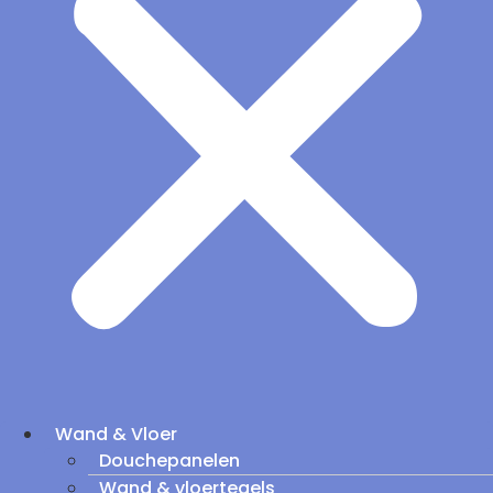
Wand & Vloer
Douchepanelen
Wand & vloertegels