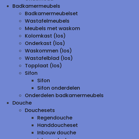
Badkamermeubels
Badkamermeubelset
Wastafelmeubels
Meubels met waskom
Kolomkast (los)
Onderkast (los)
Waskommen (los)
Wastafelblad (los)
Topplaat (los)
Sifon
Sifon
Sifon onderdelen
Onderdelen badkamermeubels
Douche
Douchesets
Regendouche
Handdoucheset
Inbouw douche