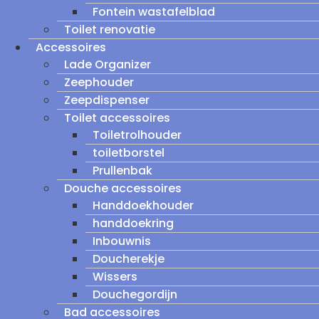
Fontein wastafelblad
Toilet renovatie
Accessoires
Lade Organizer
Zeephouder
Zeepdispenser
Toilet accessoires
Toiletrolhouder
toiletborstel
Prullenbak
Douche accessoires
Handdoekhouder
handdoekring
Inbouwnis
Doucherekje
Wissers
Douchegordijn
Bad accessoires