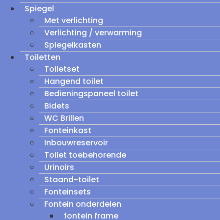
Spiegel
Met verlichting
Verlichting / verwarming
Spiegelkasten
Toiletten
Toiletset
Hangend toilet
Bedieningspaneel toilet
Bidets
WC Brillen
Fonteinkast
Inbouwreservoir
Toilet toebehorende
Urinoirs
Staand-toilet
Fonteinsets
Fontein onderdelen
fontein frame