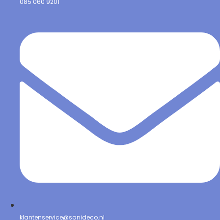
085 060 9201
klantenservice@sanideco.nl