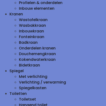
Profielen & onderdelen
Inbouw elementen
Kranen
Wastafelkraan
Wasbakkraan
Inbouwkraan
Fonteinkraan
Badkraan
Onderdelen kranen
Douchemengkraan
Kokendwaterkraan
Bidetkraan
Spiegel
Met verlichting
Verlichting / verwarming
Spiegelkasten
Toiletten
Toiletset
Hangend toilet