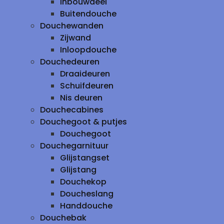
inbouwdeel
Buitendouche
Douchewanden
Zijwand
Inloopdouche
Douchedeuren
Draaideuren
Schuifdeuren
Nis deuren
Douchecabines
Douchegoot & putjes
Douchegoot
Douchegarnituur
Glijstangset
Glijstang
Douchekop
Doucheslang
Handdouche
Douchebak