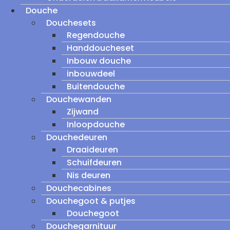
Douche
Douchesets
Regendouche
Handdoucheset
Inbouw douche
inbouwdeel
Buitendouche
Douchewanden
Zijwand
Inloopdouche
Douchedeuren
Draaideuren
Schuifdeuren
Nis deuren
Douchecabines
Douchegoot & putjes
Douchegoot
Douchegarnituur