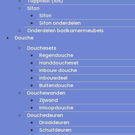
Topplaat (los)
Sifon
Sifon
Sifon onderdelen
Onderdelen badkamermeubels
Douche
Douchesets
Regendouche
Handdoucheset
Inbouw douche
inbouwdeel
Buitendouche
Douchewanden
Zijwand
Inloopdouche
Douchedeuren
Draaideuren
Schuifdeuren