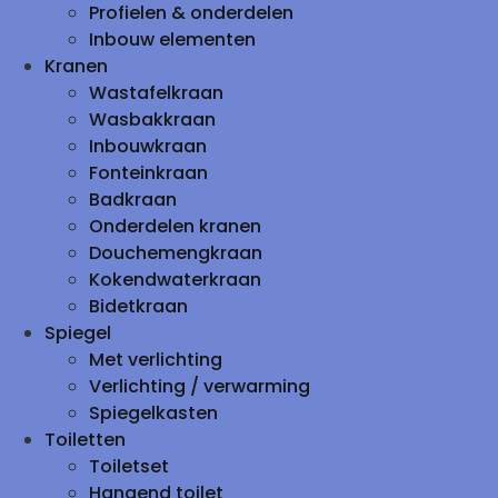
Profielen & onderdelen
Inbouw elementen
Kranen
Wastafelkraan
Wasbakkraan
Inbouwkraan
Fonteinkraan
Badkraan
Onderdelen kranen
Douchemengkraan
Kokendwaterkraan
Bidetkraan
Spiegel
Met verlichting
Verlichting / verwarming
Spiegelkasten
Toiletten
Toiletset
Hangend toilet