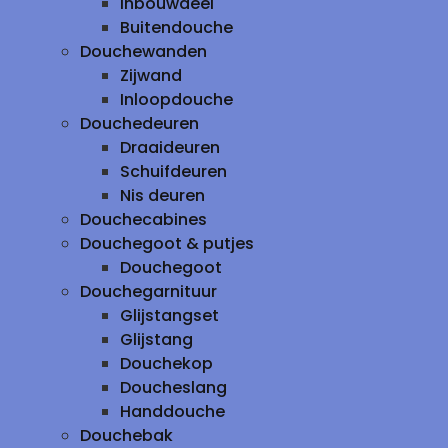
inbouwdeel
Buitendouche
Douchewanden
Zijwand
Inloopdouche
Douchedeuren
Draaideuren
Schuifdeuren
Nis deuren
Douchecabines
Douchegoot & putjes
Douchegoot
Douchegarnituur
Glijstangset
Glijstang
Douchekop
Doucheslang
Handdouche
Douchebak