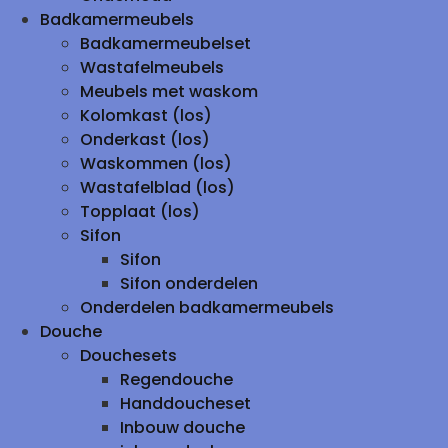
Badkamermeubels
Badkamermeubelset
Wastafelmeubels
Meubels met waskom
Kolomkast (los)
Onderkast (los)
Waskommen (los)
Wastafelblad (los)
Topplaat (los)
Sifon
Sifon
Sifon onderdelen
Onderdelen badkamermeubels
Douche
Douchesets
Regendouche
Handdoucheset
Inbouw douche