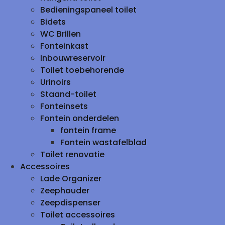
Bedieningspaneel toilet
Bidets
WC Brillen
Fonteinkast
Inbouwreservoir
Toilet toebehorende
Urinoirs
Staand-toilet
Fonteinsets
Fontein onderdelen
fontein frame
Fontein wastafelblad
Toilet renovatie
Accessoires
Lade Organizer
Zeephouder
Zeepdispenser
Toilet accessoires