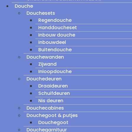
Douche
Douchesets
Regendouche
Handdoucheset
Inbouw douche
inbouwdeel
Buitendouche
Douchewanden
Zijwand
Inloopdouche
Douchedeuren
Draaideuren
Schuifdeuren
Nis deuren
Douchecabines
Douchegoot & putjes
Douchegoot
Douchegarnituur