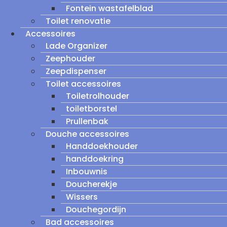
Fontein wastafelblad
Toilet renovatie
Accessoires
Lade Organizer
Zeephouder
Zeepdispenser
Toilet accessoires
Toiletrolhouder
toiletborstel
Prullenbak
Douche accessoires
Handdoekhouder
handdoekring
Inbouwnis
Doucherekje
Wissers
Douchegordijn
Bad accessoires