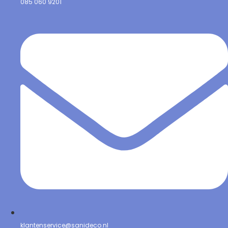
085 060 9201
klantenservice@sanideco.nl