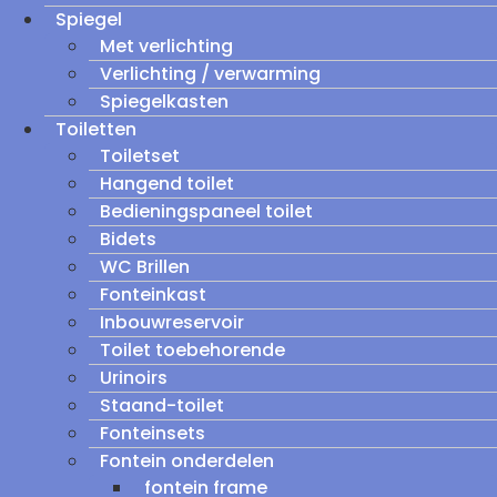
Spiegel
Met verlichting
Verlichting / verwarming
Spiegelkasten
Toiletten
Toiletset
Hangend toilet
Bedieningspaneel toilet
Bidets
WC Brillen
Fonteinkast
Inbouwreservoir
Toilet toebehorende
Urinoirs
Staand-toilet
Fonteinsets
Fontein onderdelen
fontein frame