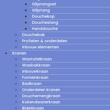
Glijstangset
Glijstang
Douchekop
Doucheslang
Handdouche
Douchebak
Profielen & onderdelen
Inbouw elementen
Kranen
Wastafelkraan
Wasbakkraan
Inbouwkraan
Fonteinkraan
Badkraan
Onderdelen kranen
Douchemengkraan
Kokendwaterkraan
Bidetkraan