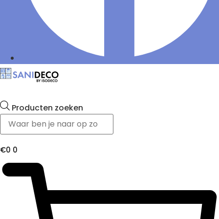
Producten zoeken
€
0
0