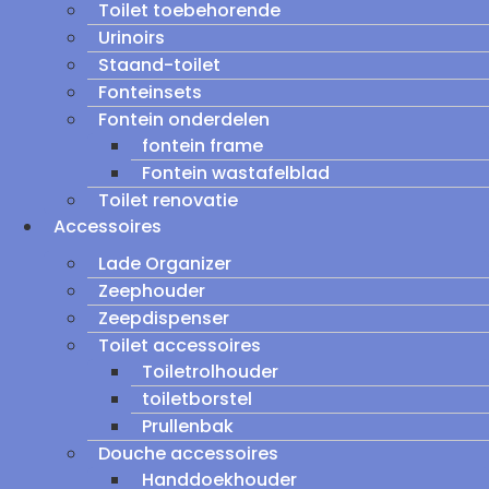
Toilet toebehorende
Urinoirs
Staand-toilet
Fonteinsets
Fontein onderdelen
fontein frame
Fontein wastafelblad
Toilet renovatie
Accessoires
Lade Organizer
Zeephouder
Zeepdispenser
Toilet accessoires
Toiletrolhouder
toiletborstel
Prullenbak
Douche accessoires
Handdoekhouder