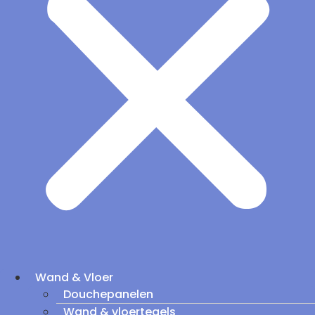
Wand & Vloer
Douchepanelen
Wand & vloertegels