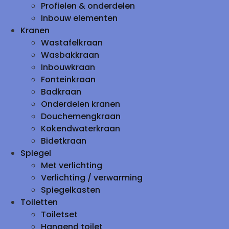
Profielen & onderdelen
Inbouw elementen
Kranen
Wastafelkraan
Wasbakkraan
Inbouwkraan
Fonteinkraan
Badkraan
Onderdelen kranen
Douchemengkraan
Kokendwaterkraan
Bidetkraan
Spiegel
Met verlichting
Verlichting / verwarming
Spiegelkasten
Toiletten
Toiletset
Hangend toilet