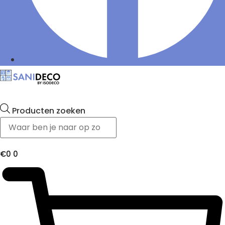
Producten zoeken
€
0
0