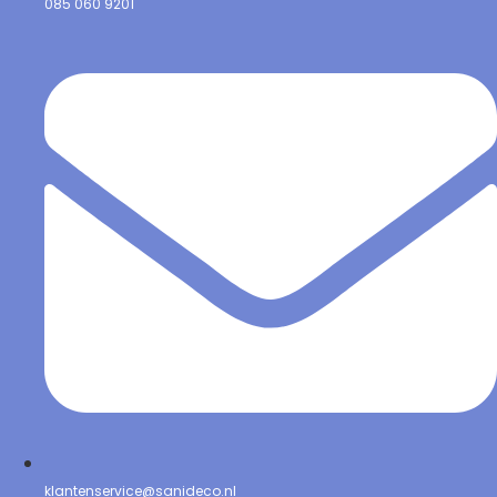
085 060 9201
klantenservice@sanideco.nl