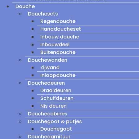
Douche
Douchesets
Regendouche
Handdoucheset
Inbouw douche
inbouwdeel
Buitendouche
Douchewanden
Zijwand
Inloopdouche
Douchedeuren
Draaideuren
Schuifdeuren
Nis deuren
Douchecabines
Douchegoot & putjes
Douchegoot
Douchegarnituur