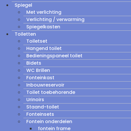
Spiegel
Met verlichting
Verlichting / verwarming
Spiegelkasten
Toiletten
Toiletset
Hangend toilet
Bedieningspaneel toilet
Bidets
WC Brillen
Fonteinkast
Inbouwreservoir
Toilet toebehorende
Urinoirs
Staand-toilet
Fonteinsets
Fontein onderdelen
fontein frame