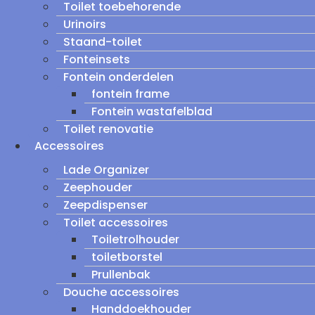
Toilet toebehorende
Urinoirs
Staand-toilet
Fonteinsets
Fontein onderdelen
fontein frame
Fontein wastafelblad
Toilet renovatie
Accessoires
Lade Organizer
Zeephouder
Zeepdispenser
Toilet accessoires
Toiletrolhouder
toiletborstel
Prullenbak
Douche accessoires
Handdoekhouder