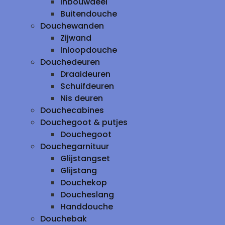
inbouwdeel
Buitendouche
Douchewanden
Zijwand
Inloopdouche
Douchedeuren
Draaideuren
Schuifdeuren
Nis deuren
Douchecabines
Douchegoot & putjes
Douchegoot
Douchegarnituur
Glijstangset
Glijstang
Douchekop
Doucheslang
Handdouche
Douchebak