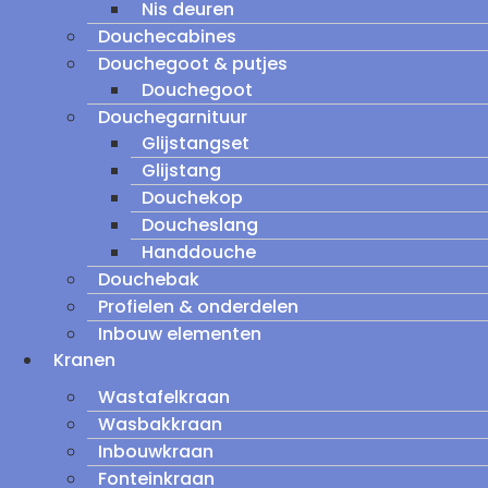
Nis deuren
Douchecabines
Douchegoot & putjes
Douchegoot
Douchegarnituur
Glijstangset
Glijstang
Douchekop
Doucheslang
Handdouche
Douchebak
Profielen & onderdelen
Inbouw elementen
Kranen
Wastafelkraan
Wasbakkraan
Inbouwkraan
Fonteinkraan