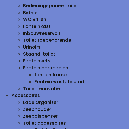
Bedieningspaneel toilet
Bidets
WC Brillen
Fonteinkast
Inbouwreservoir
Toilet toebehorende
Urinoirs
Staand-toilet
Fonteinsets
Fontein onderdelen
fontein frame
Fontein wastafelblad
Toilet renovatie
Accessoires
Lade Organizer
Zeephouder
Zeepdispenser
Toilet accessoires