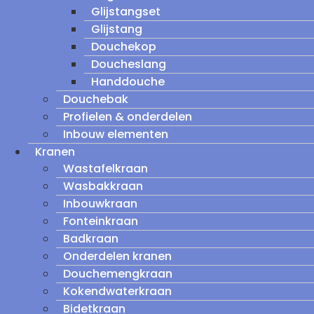
Glijstangset
Glijstang
Douchekop
Doucheslang
Handdouche
Douchebak
Profielen & onderdelen
Inbouw elementen
Kranen
Wastafelkraan
Wasbakkraan
Inbouwkraan
Fonteinkraan
Badkraan
Onderdelen kranen
Douchemengkraan
Kokendwaterkraan
Bidetkraan