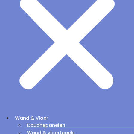
Wand & Vloer
Douchepanelen
Wand & vloertegels