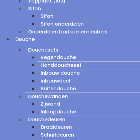
Topplaat (los)
Sifon
Sifon
Sifon onderdelen
Onderdelen badkamermeubels
Douche
Douchesets
Regendouche
Handdoucheset
Inbouw douche
inbouwdeel
Buitendouche
Douchewanden
Zijwand
Inloopdouche
Douchedeuren
Draaideuren
Schuifdeuren