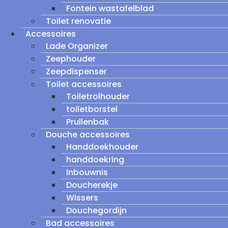
Fontein wastafelblad
Toilet renovatie
Accessoires
Lade Organizer
Zeephouder
Zeepdispenser
Toilet accessoires
Toiletrolhouder
toiletborstel
Prullenbak
Douche accessoires
Handdoekhouder
handdoekring
Inbouwnis
Doucherekje
Wissers
Douchegordijn
Bad accessoires