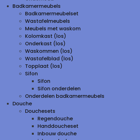
Badkamermeubels
Badkamermeubelset
Wastafelmeubels
Meubels met waskom
Kolomkast (los)
Onderkast (los)
Waskommen (los)
Wastafelblad (los)
Topplaat (los)
Sifon
Sifon
Sifon onderdelen
Onderdelen badkamermeubels
Douche
Douchesets
Regendouche
Handdoucheset
Inbouw douche