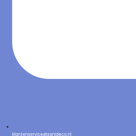
klantenservice@sanideco.nl