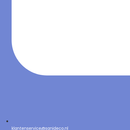
klantenservice@sanideco.nl