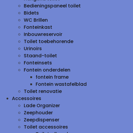
Bedieningspaneel toilet
Bidets
WC Brillen
Fonteinkast
Inbouwreservoir
Toilet toebehorende
Urinoirs
Staand-toilet
Fonteinsets
Fontein onderdelen
fontein frame
Fontein wastafelblad
Toilet renovatie
Accessoires
Lade Organizer
Zeephouder
Zeepdispenser
Toilet accessoires