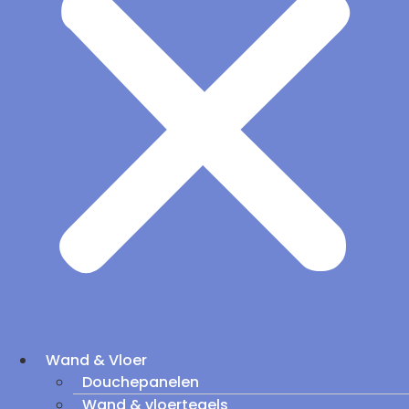
Wand & Vloer
Douchepanelen
Wand & vloertegels