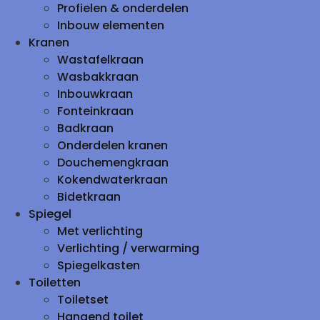
Profielen & onderdelen
Inbouw elementen
Kranen
Wastafelkraan
Wasbakkraan
Inbouwkraan
Fonteinkraan
Badkraan
Onderdelen kranen
Douchemengkraan
Kokendwaterkraan
Bidetkraan
Spiegel
Met verlichting
Verlichting / verwarming
Spiegelkasten
Toiletten
Toiletset
Hangend toilet