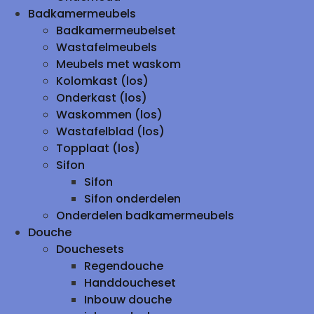
Badkamermeubels
Badkamermeubelset
Wastafelmeubels
Meubels met waskom
Kolomkast (los)
Onderkast (los)
Waskommen (los)
Wastafelblad (los)
Topplaat (los)
Sifon
Sifon
Sifon onderdelen
Onderdelen badkamermeubels
Douche
Douchesets
Regendouche
Handdoucheset
Inbouw douche