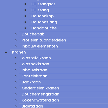
Glijstangset
Glijstang
Douchekop
Doucheslang
Handdouche
Douchebak
Profielen & onderdelen
Inbouw elementen
Kranen
Wastafelkraan
Wasbakkraan
Inbouwkraan
Fonteinkraan
Badkraan
Onderdelen kranen
Douchemengkraan
Kokendwaterkraan
Bidetkraan