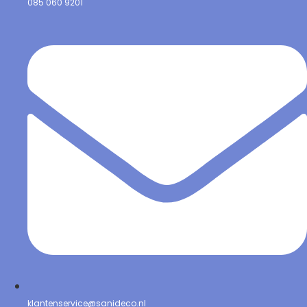
085 060 9201
klantenservice@sanideco.nl