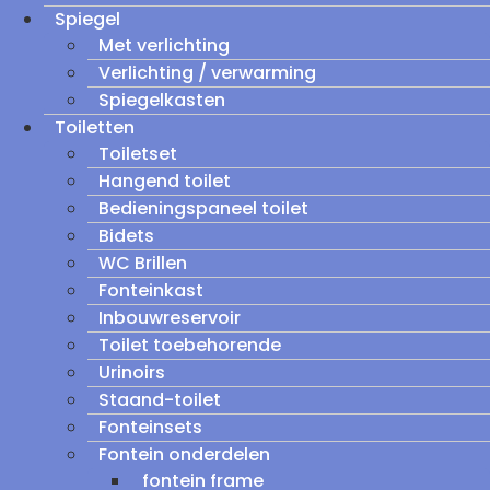
Spiegel
Met verlichting
Verlichting / verwarming
Spiegelkasten
Toiletten
Toiletset
Hangend toilet
Bedieningspaneel toilet
Bidets
WC Brillen
Fonteinkast
Inbouwreservoir
Toilet toebehorende
Urinoirs
Staand-toilet
Fonteinsets
Fontein onderdelen
fontein frame