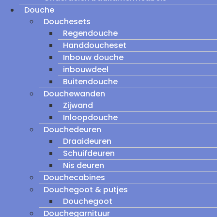
Douche
Douchesets
Regendouche
Handdoucheset
Inbouw douche
inbouwdeel
Buitendouche
Douchewanden
Zijwand
Inloopdouche
Douchedeuren
Draaideuren
Schuifdeuren
Nis deuren
Douchecabines
Douchegoot & putjes
Douchegoot
Douchegarnituur