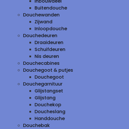
inbouwdeel
Buitendouche
Douchewanden
Zijwand
Inloopdouche
Douchedeuren
Draaideuren
Schuifdeuren
Nis deuren
Douchecabines
Douchegoot & putjes
Douchegoot
Douchegarnituur
Glijstangset
Glijstang
Douchekop
Doucheslang
Handdouche
Douchebak