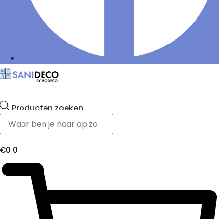
Producten zoeken
€
0
0