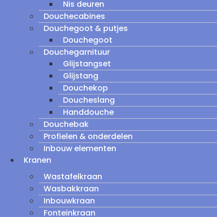
Nis deuren
Douchecabines
Douchegoot & putjes
Douchegoot
Douchegarnituur
Glijstangset
Glijstang
Douchekop
Doucheslang
Handdouche
Douchebak
Profielen & onderdelen
Inbouw elementen
Kranen
Wastafelkraan
Wasbakkraan
Inbouwkraan
Fonteinkraan