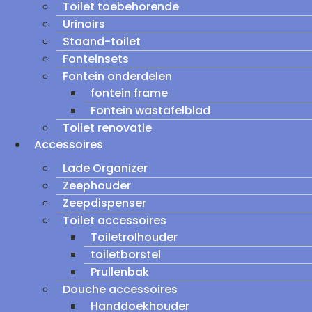
Toilet toebehorende
Urinoirs
Staand-toilet
Fonteinsets
Fontein onderdelen
fontein frame
Fontein wastafelblad
Toilet renovatie
Accessoires
Lade Organizer
Zeephouder
Zeepdispenser
Toilet accessoires
Toiletrolhouder
toiletborstel
Prullenbak
Douche accessoires
Handdoekhouder