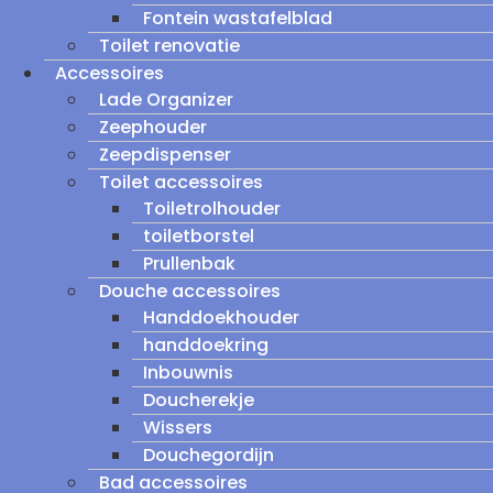
Fontein wastafelblad
Toilet renovatie
Accessoires
Lade Organizer
Zeephouder
Zeepdispenser
Toilet accessoires
Toiletrolhouder
toiletborstel
Prullenbak
Douche accessoires
Handdoekhouder
handdoekring
Inbouwnis
Doucherekje
Wissers
Douchegordijn
Bad accessoires