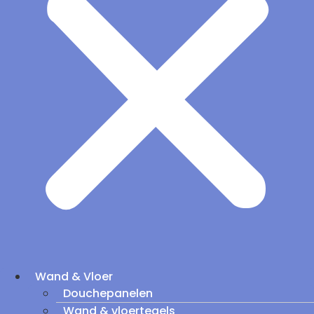
Wand & Vloer
Douchepanelen
Wand & vloertegels