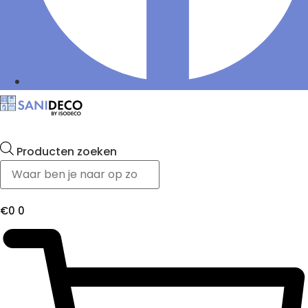
Producten zoeken
€
0
0