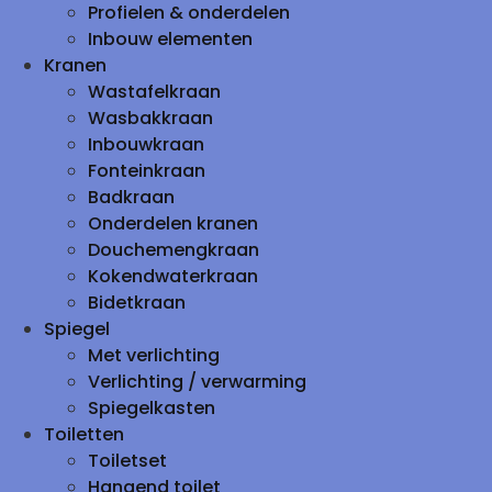
Profielen & onderdelen
Inbouw elementen
Kranen
Wastafelkraan
Wasbakkraan
Inbouwkraan
Fonteinkraan
Badkraan
Onderdelen kranen
Douchemengkraan
Kokendwaterkraan
Bidetkraan
Spiegel
Met verlichting
Verlichting / verwarming
Spiegelkasten
Toiletten
Toiletset
Hangend toilet