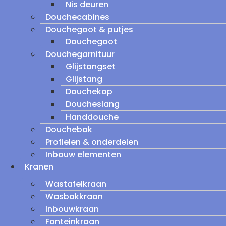
Nis deuren
Douchecabines
Douchegoot & putjes
Douchegoot
Douchegarnituur
Glijstangset
Glijstang
Douchekop
Doucheslang
Handdouche
Douchebak
Profielen & onderdelen
Inbouw elementen
Kranen
Wastafelkraan
Wasbakkraan
Inbouwkraan
Fonteinkraan