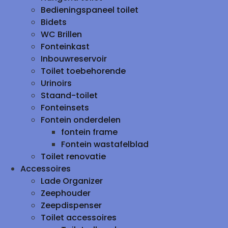
Bedieningspaneel toilet
Bidets
WC Brillen
Fonteinkast
Inbouwreservoir
Toilet toebehorende
Urinoirs
Staand-toilet
Fonteinsets
Fontein onderdelen
fontein frame
Fontein wastafelblad
Toilet renovatie
Accessoires
Lade Organizer
Zeephouder
Zeepdispenser
Toilet accessoires