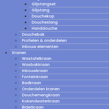
Glijstangset
Glijstang
Douchekop
Doucheslang
Handdouche
Douchebak
Profielen & onderdelen
Inbouw elementen
Kranen
Wastafelkraan
Wasbakkraan
Inbouwkraan
Fonteinkraan
Badkraan
Onderdelen kranen
Douchemengkraan
Kokendwaterkraan
Bidetkraan