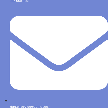
085 060 9201
klantenservice@sanideco.nl