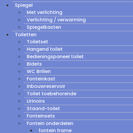
Spiegel
Met verlichting
Verlichting / verwarming
Spiegelkasten
Toiletten
Toiletset
Hangend toilet
Bedieningspaneel toilet
Bidets
WC Brillen
Fonteinkast
Inbouwreservoir
Toilet toebehorende
Urinoirs
Staand-toilet
Fonteinsets
Fontein onderdelen
fontein frame