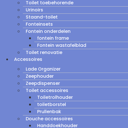
Toilet toebehorende
Urinoirs
Staand-toilet
Fonteinsets
Fontein onderdelen
fontein frame
Fontein wastafelblad
Toilet renovatie
Accessoires
Lade Organizer
Zeephouder
Zeepdispenser
Toilet accessoires
Toiletrolhouder
toiletborstel
Prullenbak
Douche accessoires
Handdoekhouder