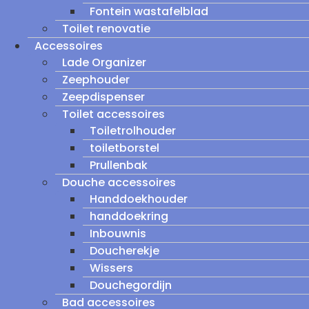
Fontein wastafelblad
Toilet renovatie
Accessoires
Lade Organizer
Zeephouder
Zeepdispenser
Toilet accessoires
Toiletrolhouder
toiletborstel
Prullenbak
Douche accessoires
Handdoekhouder
handdoekring
Inbouwnis
Doucherekje
Wissers
Douchegordijn
Bad accessoires