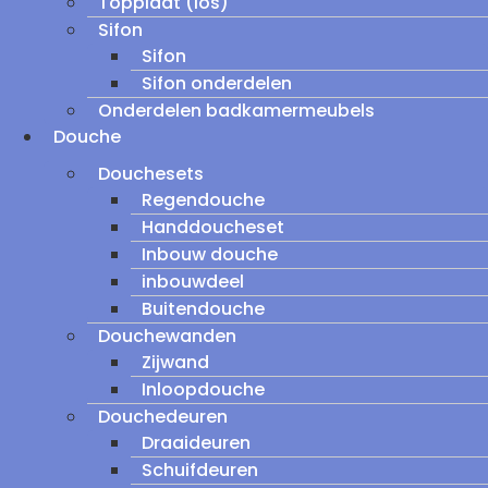
Topplaat (los)
Sifon
Sifon
Sifon onderdelen
Onderdelen badkamermeubels
Douche
Douchesets
Regendouche
Handdoucheset
Inbouw douche
inbouwdeel
Buitendouche
Douchewanden
Zijwand
Inloopdouche
Douchedeuren
Draaideuren
Schuifdeuren