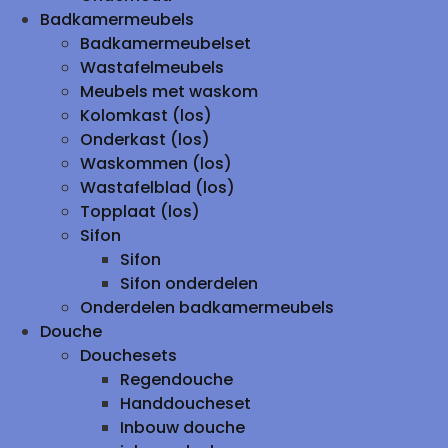
Badkamermeubels
Badkamermeubelset
Wastafelmeubels
Meubels met waskom
Kolomkast (los)
Onderkast (los)
Waskommen (los)
Wastafelblad (los)
Topplaat (los)
Sifon
Sifon
Sifon onderdelen
Onderdelen badkamermeubels
Douche
Douchesets
Regendouche
Handdoucheset
Inbouw douche