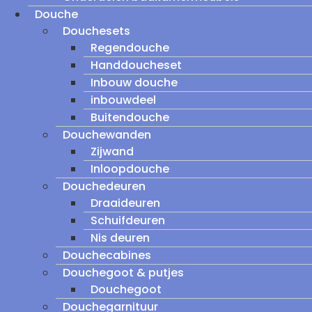
Douche
Douchesets
Regendouche
Handdoucheset
Inbouw douche
inbouwdeel
Buitendouche
Douchewanden
Zijwand
Inloopdouche
Douchedeuren
Draaideuren
Schuifdeuren
Nis deuren
Douchecabines
Douchegoot & putjes
Douchegoot
Douchegarnituur