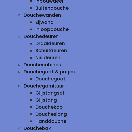
inbouwdeel
Buitendouche
Douchewanden
Zijwand
Inloopdouche
Douchedeuren
Draaideuren
Schuifdeuren
Nis deuren
Douchecabines
Douchegoot & putjes
Douchegoot
Douchegarnituur
Glijstangset
Glijstang
Douchekop
Doucheslang
Handdouche
Douchebak