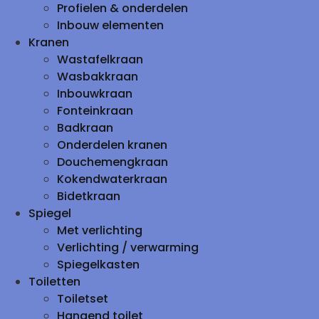
Profielen & onderdelen
Inbouw elementen
Kranen
Wastafelkraan
Wasbakkraan
Inbouwkraan
Fonteinkraan
Badkraan
Onderdelen kranen
Douchemengkraan
Kokendwaterkraan
Bidetkraan
Spiegel
Met verlichting
Verlichting / verwarming
Spiegelkasten
Toiletten
Toiletset
Hangend toilet