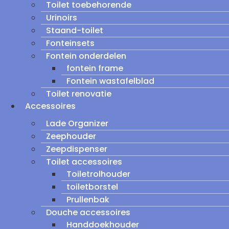
Toilet toebehorende
Urinoirs
Staand-toilet
Fonteinsets
Fontein onderdelen
fontein frame
Fontein wastafelblad
Toilet renovatie
Accessoires
Lade Organizer
Zeephouder
Zeepdispenser
Toilet accessoires
Toiletrolhouder
toiletborstel
Prullenbak
Douche accessoires
Handdoekhouder