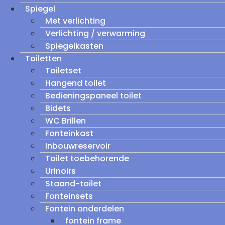
Spiegel
Met verlichting
Verlichting / verwarming
Spiegelkasten
Toiletten
Toiletset
Hangend toilet
Bedieningspaneel toilet
Bidets
WC Brillen
Fonteinkast
Inbouwreservoir
Toilet toebehorende
Urinoirs
Staand-toilet
Fonteinsets
Fontein onderdelen
fontein frame