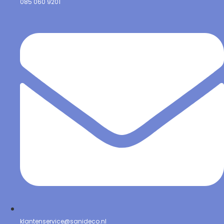
085 060 9201
klantenservice@sanideco.nl