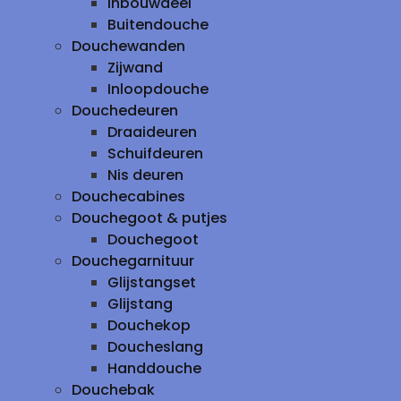
inbouwdeel
Buitendouche
Douchewanden
Zijwand
Inloopdouche
Douchedeuren
Draaideuren
Schuifdeuren
Nis deuren
Douchecabines
Douchegoot & putjes
Douchegoot
Douchegarnituur
Glijstangset
Glijstang
Douchekop
Doucheslang
Handdouche
Douchebak