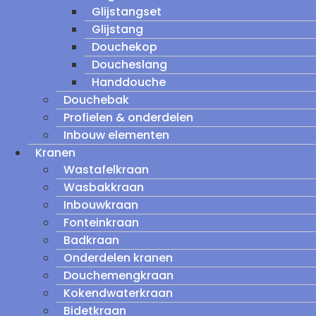
Glijstangset
Glijstang
Douchekop
Doucheslang
Handdouche
Douchebak
Profielen & onderdelen
Inbouw elementen
Kranen
Wastafelkraan
Wasbakkraan
Inbouwkraan
Fonteinkraan
Badkraan
Onderdelen kranen
Douchemengkraan
Kokendwaterkraan
Bidetkraan