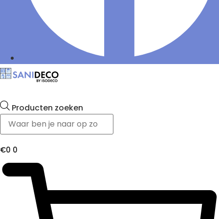
Producten zoeken
€
0
0