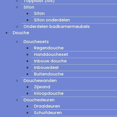
Topplaat (los)
Sifon
Sifon
Sifon onderdelen
Onderdelen badkamermeubels
Douche
Douchesets
Regendouche
Handdoucheset
Inbouw douche
inbouwdeel
Buitendouche
Douchewanden
Zijwand
Inloopdouche
Douchedeuren
Draaideuren
Schuifdeuren