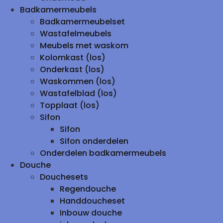
Badkamermeubels
Badkamermeubelset
Wastafelmeubels
Meubels met waskom
Kolomkast (los)
Onderkast (los)
Waskommen (los)
Wastafelblad (los)
Topplaat (los)
Sifon
Sifon
Sifon onderdelen
Onderdelen badkamermeubels
Douche
Douchesets
Regendouche
Handdoucheset
Inbouw douche