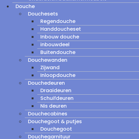
Douche
Douchesets
Regendouche
Handdoucheset
Inbouw douche
inbouwdeel
Buitendouche
Douchewanden
Zijwand
Inloopdouche
Douchedeuren
Draaideuren
Schuifdeuren
Nis deuren
Douchecabines
Douchegoot & putjes
Douchegoot
Douchegarnituur