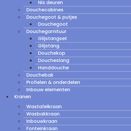
Nis deuren
Douchecabines
Douchegoot & putjes
Douchegoot
Douchegarnituur
Glijstangset
Glijstang
Douchekop
Doucheslang
Handdouche
Douchebak
Profielen & onderdelen
Inbouw elementen
Kranen
Wastafelkraan
Wasbakkraan
Inbouwkraan
Fonteinkraan