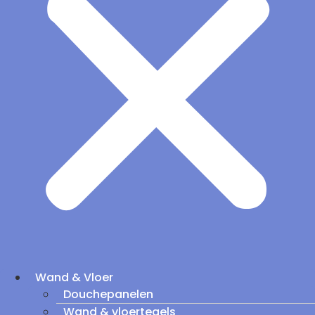
Wand & Vloer
Douchepanelen
Wand & vloertegels