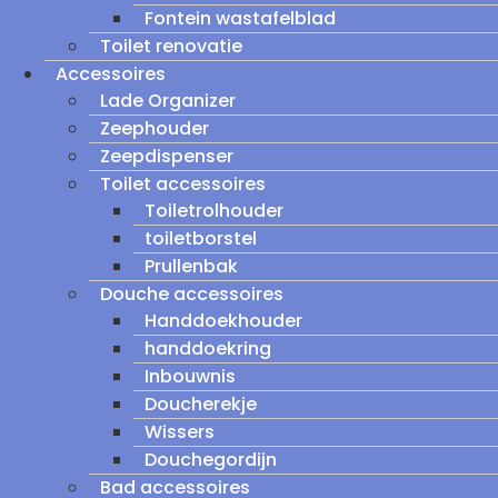
Fontein wastafelblad
Toilet renovatie
Accessoires
Lade Organizer
Zeephouder
Zeepdispenser
Toilet accessoires
Toiletrolhouder
toiletborstel
Prullenbak
Douche accessoires
Handdoekhouder
handdoekring
Inbouwnis
Doucherekje
Wissers
Douchegordijn
Bad accessoires