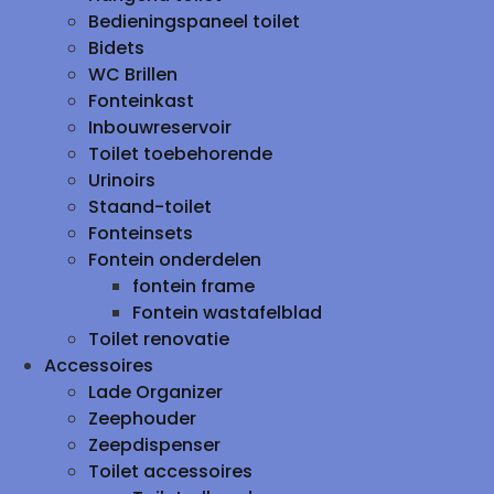
Bedieningspaneel toilet
Bidets
WC Brillen
Fonteinkast
Inbouwreservoir
Toilet toebehorende
Urinoirs
Staand-toilet
Fonteinsets
Fontein onderdelen
fontein frame
Fontein wastafelblad
Toilet renovatie
Accessoires
Lade Organizer
Zeephouder
Zeepdispenser
Toilet accessoires