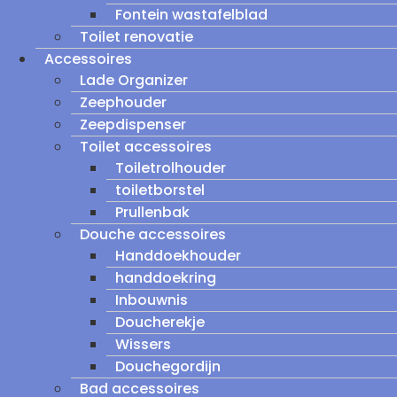
Fontein wastafelblad
Toilet renovatie
Accessoires
Lade Organizer
Zeephouder
Zeepdispenser
Toilet accessoires
Toiletrolhouder
toiletborstel
Prullenbak
Douche accessoires
Handdoekhouder
handdoekring
Inbouwnis
Doucherekje
Wissers
Douchegordijn
Bad accessoires