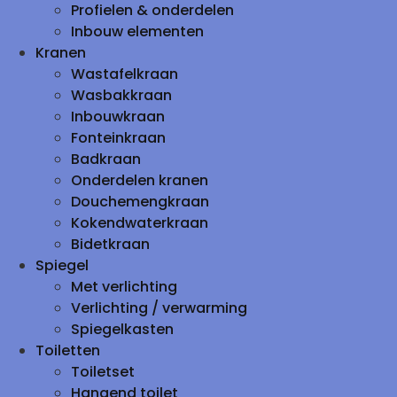
Profielen & onderdelen
Inbouw elementen
Kranen
Wastafelkraan
Wasbakkraan
Inbouwkraan
Fonteinkraan
Badkraan
Onderdelen kranen
Douchemengkraan
Kokendwaterkraan
Bidetkraan
Spiegel
Met verlichting
Verlichting / verwarming
Spiegelkasten
Toiletten
Toiletset
Hangend toilet