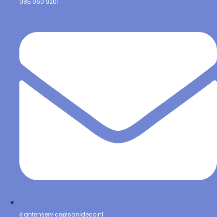
085 060 9201
klantenservice@sanideco.nl