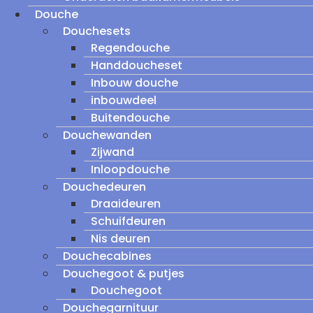
Douche
Douchesets
Regendouche
Handdoucheset
Inbouw douche
inbouwdeel
Buitendouche
Douchewanden
Zijwand
Inloopdouche
Douchedeuren
Draaideuren
Schuifdeuren
Nis deuren
Douchecabines
Douchegoot & putjes
Douchegoot
Douchegarnituur