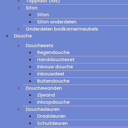
Topplaat (los)
Sifon
Sifon
Sifon onderdelen
Onderdelen badkamermeubels
Douche
Douchesets
Regendouche
Handdoucheset
Inbouw douche
inbouwdeel
Buitendouche
Douchewanden
Zijwand
Inloopdouche
Douchedeuren
Draaideuren
Schuifdeuren