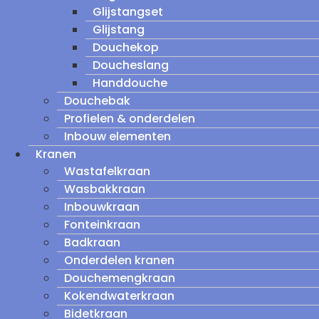
Glijstangset
Glijstang
Douchekop
Doucheslang
Handdouche
Douchebak
Profielen & onderdelen
Inbouw elementen
Kranen
Wastafelkraan
Wasbakkraan
Inbouwkraan
Fonteinkraan
Badkraan
Onderdelen kranen
Douchemengkraan
Kokendwaterkraan
Bidetkraan