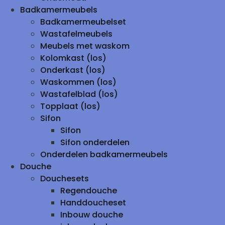
Badkamermeubels
Badkamermeubelset
Wastafelmeubels
Meubels met waskom
Kolomkast (los)
Onderkast (los)
Waskommen (los)
Wastafelblad (los)
Topplaat (los)
Sifon
Sifon
Sifon onderdelen
Onderdelen badkamermeubels
Douche
Douchesets
Regendouche
Handdoucheset
Inbouw douche