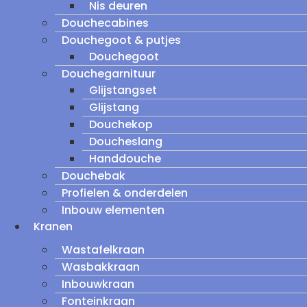
Nis deuren
Douchecabines
Douchegoot & putjes
Douchegoot
Douchegarnituur
Glijstangset
Glijstang
Douchekop
Doucheslang
Handdouche
Douchebak
Profielen & onderdelen
Inbouw elementen
Kranen
Wastafelkraan
Wasbakkraan
Inbouwkraan
Fonteinkraan