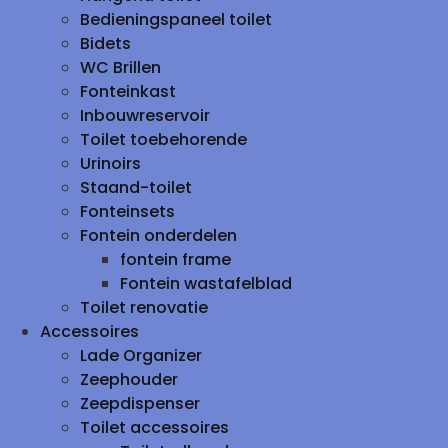
Bedieningspaneel toilet
Bidets
WC Brillen
Fonteinkast
Inbouwreservoir
Toilet toebehorende
Urinoirs
Staand-toilet
Fonteinsets
Fontein onderdelen
fontein frame
Fontein wastafelblad
Toilet renovatie
Accessoires
Lade Organizer
Zeephouder
Zeepdispenser
Toilet accessoires