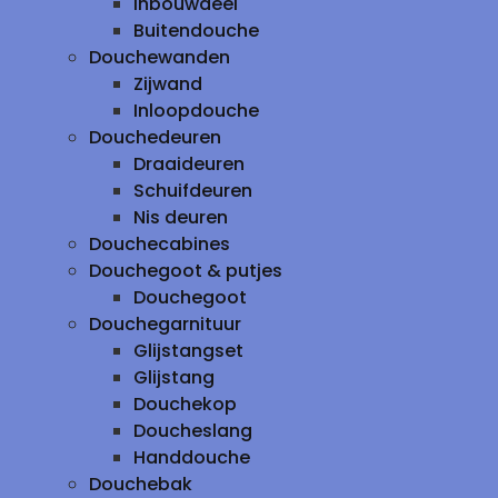
inbouwdeel
Buitendouche
Douchewanden
Zijwand
Inloopdouche
Douchedeuren
Draaideuren
Schuifdeuren
Nis deuren
Douchecabines
Douchegoot & putjes
Douchegoot
Douchegarnituur
Glijstangset
Glijstang
Douchekop
Doucheslang
Handdouche
Douchebak