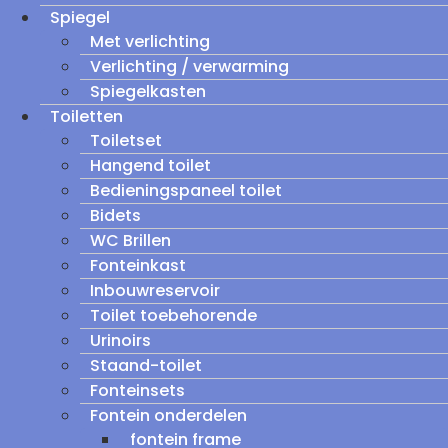
Spiegel
Met verlichting
Verlichting / verwarming
Spiegelkasten
Toiletten
Toiletset
Hangend toilet
Bedieningspaneel toilet
Bidets
WC Brillen
Fonteinkast
Inbouwreservoir
Toilet toebehorende
Urinoirs
Staand-toilet
Fonteinsets
Fontein onderdelen
fontein frame