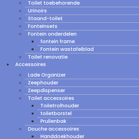
Toilet toebehorende
Urinoirs
Staand-toilet
Fonteinsets
Fontein onderdelen
fontein frame
Fontein wastafelblad
Toilet renovatie
Accessoires
Lade Organizer
Zeephouder
Zeepdispenser
Toilet accessoires
Toiletrolhouder
toiletborstel
Prullenbak
Douche accessoires
Handdoekhouder