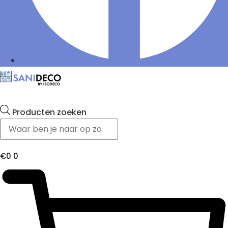
Producten zoeken
€
0
0