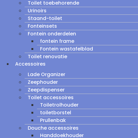
Toilet toebehorende
Urinoirs
Staand-toilet
Fonteinsets
Fontein onderdelen
fontein frame
Fontein wastafelblad
Toilet renovatie
Accessoires
Lade Organizer
Zeephouder
Zeepdispenser
Toilet accessoires
Toiletrolhouder
toiletborstel
Prullenbak
Douche accessoires
Handdoekhouder