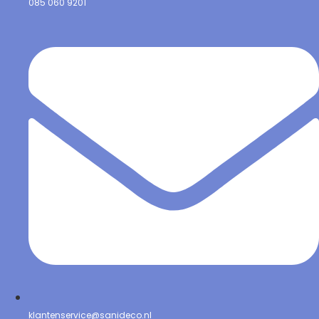
085 060 9201
klantenservice@sanideco.nl