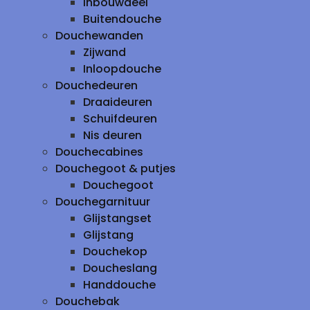
inbouwdeel
Buitendouche
Douchewanden
Zijwand
Inloopdouche
Douchedeuren
Draaideuren
Schuifdeuren
Nis deuren
Douchecabines
Douchegoot & putjes
Douchegoot
Douchegarnituur
Glijstangset
Glijstang
Douchekop
Doucheslang
Handdouche
Douchebak