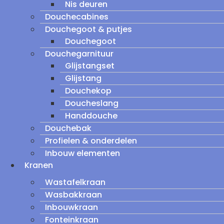
Nis deuren
Douchecabines
Douchegoot & putjes
Douchegoot
Douchegarnituur
Glijstangset
Glijstang
Douchekop
Doucheslang
Handdouche
Douchebak
Profielen & onderdelen
Inbouw elementen
Kranen
Wastafelkraan
Wasbakkraan
Inbouwkraan
Fonteinkraan