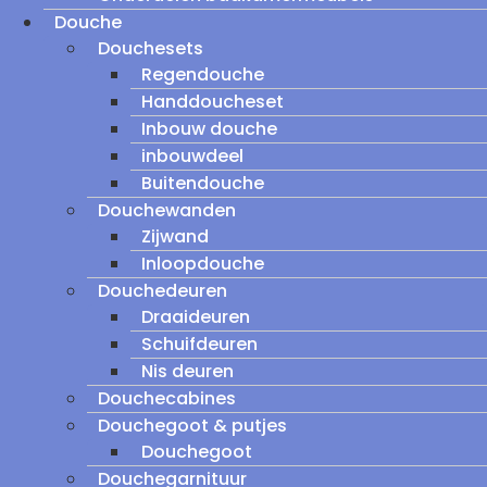
Douche
Douchesets
Regendouche
Handdoucheset
Inbouw douche
inbouwdeel
Buitendouche
Douchewanden
Zijwand
Inloopdouche
Douchedeuren
Draaideuren
Schuifdeuren
Nis deuren
Douchecabines
Douchegoot & putjes
Douchegoot
Douchegarnituur