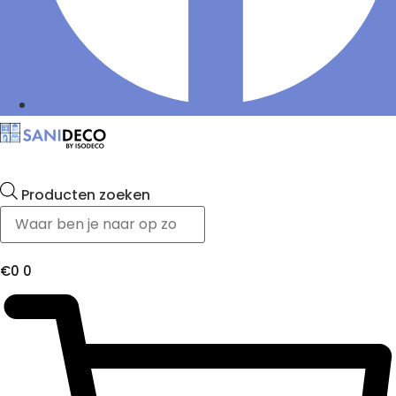
Producten zoeken
€
0
0