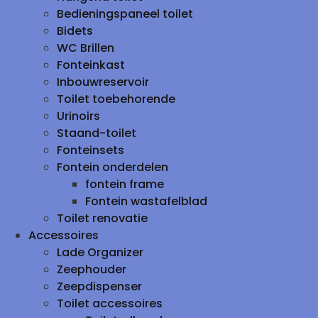
Bedieningspaneel toilet
Bidets
WC Brillen
Fonteinkast
Inbouwreservoir
Toilet toebehorende
Urinoirs
Staand-toilet
Fonteinsets
Fontein onderdelen
fontein frame
Fontein wastafelblad
Toilet renovatie
Accessoires
Lade Organizer
Zeephouder
Zeepdispenser
Toilet accessoires