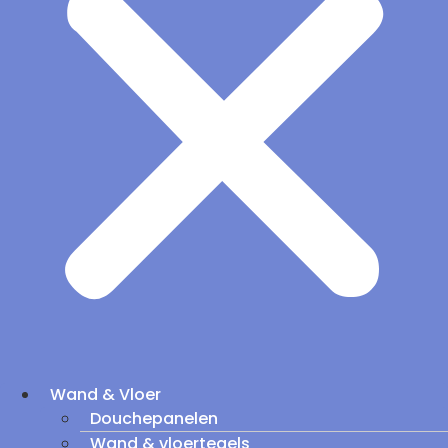
Wand & Vloer
Douchepanelen
Wand & vloertegels