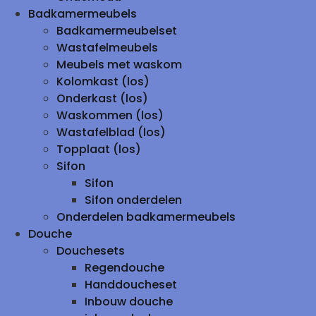
Badkamermeubels
Badkamermeubelset
Wastafelmeubels
Meubels met waskom
Kolomkast (los)
Onderkast (los)
Waskommen (los)
Wastafelblad (los)
Topplaat (los)
Sifon
Sifon
Sifon onderdelen
Onderdelen badkamermeubels
Douche
Douchesets
Regendouche
Handdoucheset
Inbouw douche