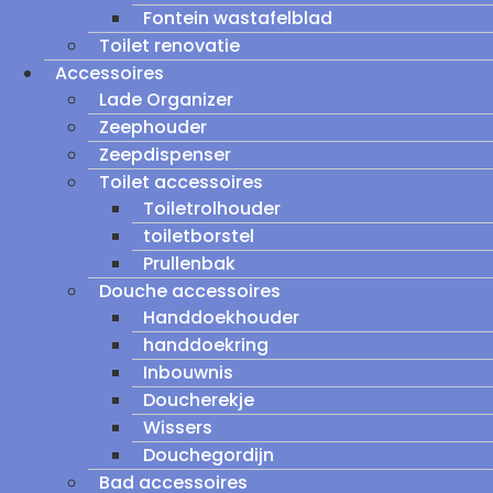
Fontein wastafelblad
Toilet renovatie
Accessoires
Lade Organizer
Zeephouder
Zeepdispenser
Toilet accessoires
Toiletrolhouder
toiletborstel
Prullenbak
Douche accessoires
Handdoekhouder
handdoekring
Inbouwnis
Doucherekje
Wissers
Douchegordijn
Bad accessoires