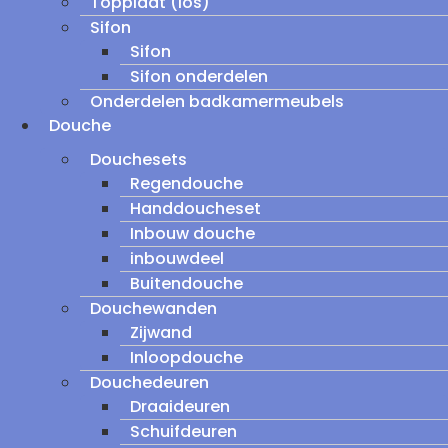
Topplaat (los)
Sifon
Sifon
Sifon onderdelen
Onderdelen badkamermeubels
Douche
Douchesets
Regendouche
Handdoucheset
Inbouw douche
inbouwdeel
Buitendouche
Douchewanden
Zijwand
Inloopdouche
Douchedeuren
Draaideuren
Schuifdeuren