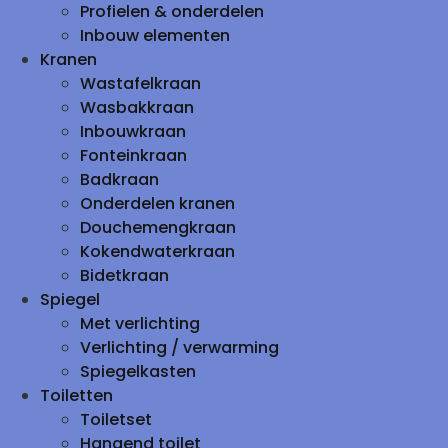
Profielen & onderdelen
Inbouw elementen
Kranen
Wastafelkraan
Wasbakkraan
Inbouwkraan
Fonteinkraan
Badkraan
Onderdelen kranen
Douchemengkraan
Kokendwaterkraan
Bidetkraan
Spiegel
Met verlichting
Verlichting / verwarming
Spiegelkasten
Toiletten
Toiletset
Hangend toilet