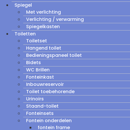
Spiegel
Met verlichting
Verlichting / verwarming
Spiegelkasten
Toiletten
Toiletset
Hangend toilet
Bedieningspaneel toilet
Bidets
WC Brillen
Fonteinkast
Inbouwreservoir
Toilet toebehorende
Urinoirs
Staand-toilet
Fonteinsets
Fontein onderdelen
fontein frame