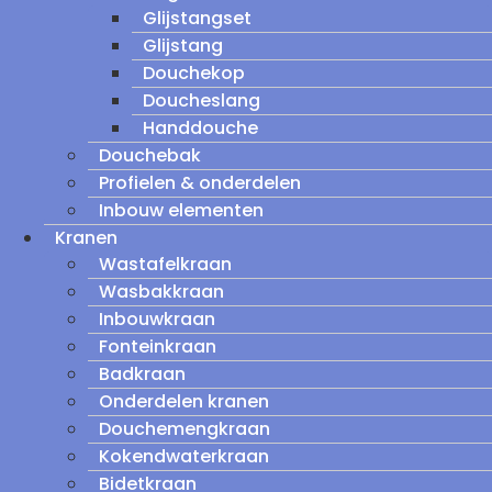
Glijstangset
Glijstang
Douchekop
Doucheslang
Handdouche
Douchebak
Profielen & onderdelen
Inbouw elementen
Kranen
Wastafelkraan
Wasbakkraan
Inbouwkraan
Fonteinkraan
Badkraan
Onderdelen kranen
Douchemengkraan
Kokendwaterkraan
Bidetkraan