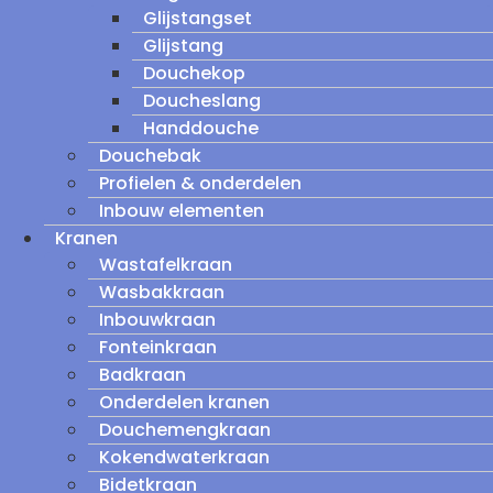
Glijstangset
Glijstang
Douchekop
Doucheslang
Handdouche
Douchebak
Profielen & onderdelen
Inbouw elementen
Kranen
Wastafelkraan
Wasbakkraan
Inbouwkraan
Fonteinkraan
Badkraan
Onderdelen kranen
Douchemengkraan
Kokendwaterkraan
Bidetkraan