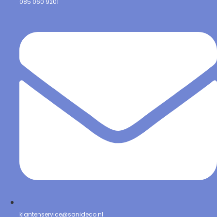
085 060 9201
klantenservice@sanideco.nl