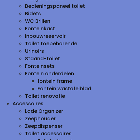
Bedieningspaneel toilet
Bidets
WC Brillen
Fonteinkast
Inbouwreservoir
Toilet toebehorende
Urinoirs
Staand-toilet
Fonteinsets
Fontein onderdelen
fontein frame
Fontein wastafelblad
Toilet renovatie
Accessoires
Lade Organizer
Zeephouder
Zeepdispenser
Toilet accessoires