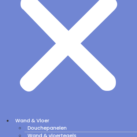
Wand & Vloer
Douchepanelen
Wand & vloertegels