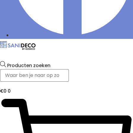
Producten zoeken
€
0
0