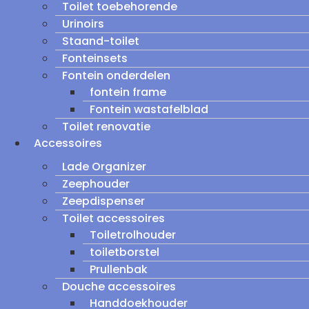
Toilet toebehorende
Urinoirs
Staand-toilet
Fonteinsets
Fontein onderdelen
fontein frame
Fontein wastafelblad
Toilet renovatie
Accessoires
Lade Organizer
Zeephouder
Zeepdispenser
Toilet accessoires
Toiletrolhouder
toiletborstel
Prullenbak
Douche accessoires
Handdoekhouder