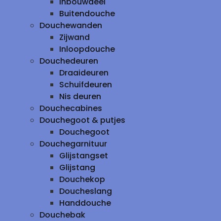
inbouwdeel
Buitendouche
Douchewanden
Zijwand
Inloopdouche
Douchedeuren
Draaideuren
Schuifdeuren
Nis deuren
Douchecabines
Douchegoot & putjes
Douchegoot
Douchegarnituur
Glijstangset
Glijstang
Douchekop
Doucheslang
Handdouche
Douchebak