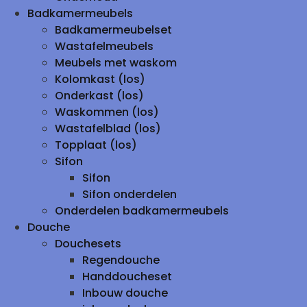
Badkamermeubels
Badkamermeubelset
Wastafelmeubels
Meubels met waskom
Kolomkast (los)
Onderkast (los)
Waskommen (los)
Wastafelblad (los)
Topplaat (los)
Sifon
Sifon
Sifon onderdelen
Onderdelen badkamermeubels
Douche
Douchesets
Regendouche
Handdoucheset
Inbouw douche