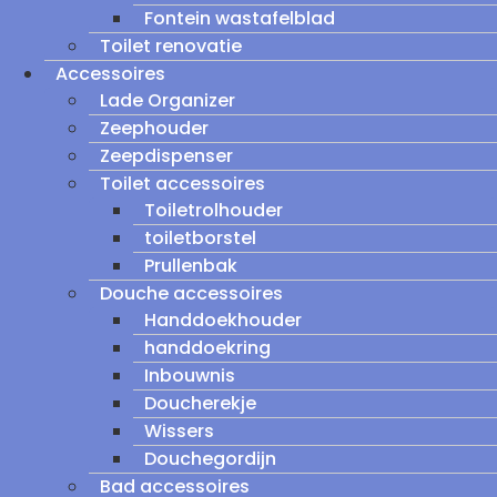
Fontein wastafelblad
Toilet renovatie
Accessoires
Lade Organizer
Zeephouder
Zeepdispenser
Toilet accessoires
Toiletrolhouder
toiletborstel
Prullenbak
Douche accessoires
Handdoekhouder
handdoekring
Inbouwnis
Doucherekje
Wissers
Douchegordijn
Bad accessoires