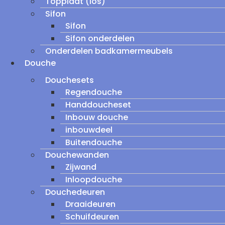
Topplaat (los)
Sifon
Sifon
Sifon onderdelen
Onderdelen badkamermeubels
Douche
Douchesets
Regendouche
Handdoucheset
Inbouw douche
inbouwdeel
Buitendouche
Douchewanden
Zijwand
Inloopdouche
Douchedeuren
Draaideuren
Schuifdeuren