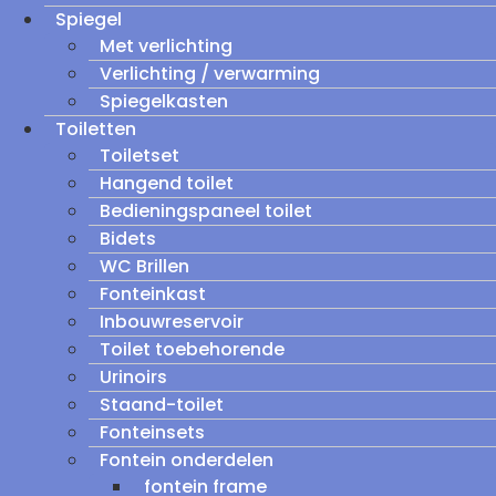
Spiegel
Met verlichting
Verlichting / verwarming
Spiegelkasten
Toiletten
Toiletset
Hangend toilet
Bedieningspaneel toilet
Bidets
WC Brillen
Fonteinkast
Inbouwreservoir
Toilet toebehorende
Urinoirs
Staand-toilet
Fonteinsets
Fontein onderdelen
fontein frame