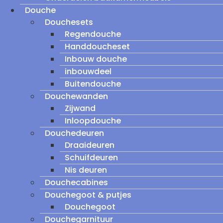
Douche
Douchesets
Regendouche
Handdoucheset
Inbouw douche
inbouwdeel
Buitendouche
Douchewanden
Zijwand
Inloopdouche
Douchedeuren
Draaideuren
Schuifdeuren
Nis deuren
Douchecabines
Douchegoot & putjes
Douchegoot
Douchegarnituur