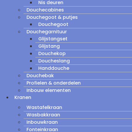
Nis deuren
Douchecabines
Douchegoot & putjes
Douchegoot
Douchegarnituur
Glijstangset
Glijstang
Douchekop
Doucheslang
Handdouche
Douchebak
Profielen & onderdelen
Inbouw elementen
Kranen
Wastafelkraan
Wasbakkraan
Inbouwkraan
Fonteinkraan