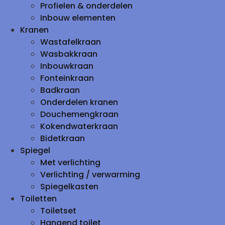
Profielen & onderdelen
Inbouw elementen
Kranen
Wastafelkraan
Wasbakkraan
Inbouwkraan
Fonteinkraan
Badkraan
Onderdelen kranen
Douchemengkraan
Kokendwaterkraan
Bidetkraan
Spiegel
Met verlichting
Verlichting / verwarming
Spiegelkasten
Toiletten
Toiletset
Hangend toilet