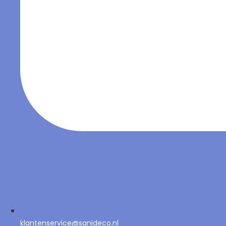
klantenservice@sanideco.nl