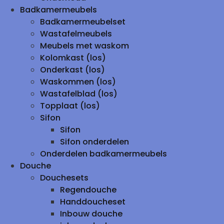
Badkamermeubels
Badkamermeubelset
Wastafelmeubels
Meubels met waskom
Kolomkast (los)
Onderkast (los)
Waskommen (los)
Wastafelblad (los)
Topplaat (los)
Sifon
Sifon
Sifon onderdelen
Onderdelen badkamermeubels
Douche
Douchesets
Regendouche
Handdoucheset
Inbouw douche