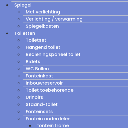
Spiegel
Met verlichting
Verlichting / verwarming
Spiegelkasten
Toiletten
Toiletset
Hangend toilet
Bedieningspaneel toilet
Bidets
WC Brillen
Fonteinkast
Inbouwreservoir
Toilet toebehorende
Urinoirs
Staand-toilet
Fonteinsets
Fontein onderdelen
fontein frame