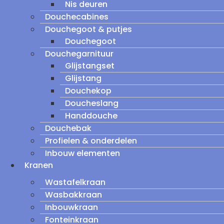
Nis deuren
Douchecabines
Douchegoot & putjes
Douchegoot
Douchegarnituur
Glijstangset
Glijstang
Douchekop
Doucheslang
Handdouche
Douchebak
Profielen & onderdelen
Inbouw elementen
Kranen
Wastafelkraan
Wasbakkraan
Inbouwkraan
Fonteinkraan