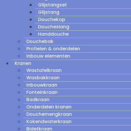
Glijstangset
Glijstang
Douchekop
Doucheslang
Handdouche
Douchebak
Profielen & onderdelen
Inbouw elementen
Kranen
Wastafelkraan
Wasbakkraan
Inbouwkraan
Fonteinkraan
Badkraan
Onderdelen kranen
Douchemengkraan
Kokendwaterkraan
Bidetkraan