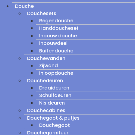
Douche
Douchesets
Regendouche
Handdoucheset
Inbouw douche
inbouwdeel
Buitendouche
Douchewanden
Zijwand
Inloopdouche
Douchedeuren
Draaideuren
Schuifdeuren
Nis deuren
Douchecabines
Douchegoot & putjes
Douchegoot
Douchegarnituur