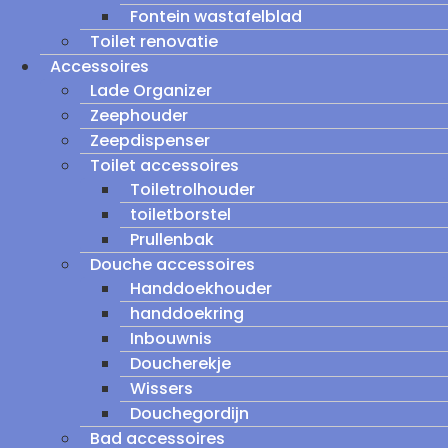
Fontein wastafelblad
Toilet renovatie
Accessoires
Lade Organizer
Zeephouder
Zeepdispenser
Toilet accessoires
Toiletrolhouder
toiletborstel
Prullenbak
Douche accessoires
Handdoekhouder
handdoekring
Inbouwnis
Doucherekje
Wissers
Douchegordijn
Bad accessoires