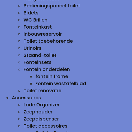
Bedieningspaneel toilet
Bidets
WC Brillen
Fonteinkast
Inbouwreservoir
Toilet toebehorende
Urinoirs
Staand-toilet
Fonteinsets
Fontein onderdelen
fontein frame
Fontein wastafelblad
Toilet renovatie
Accessoires
Lade Organizer
Zeephouder
Zeepdispenser
Toilet accessoires