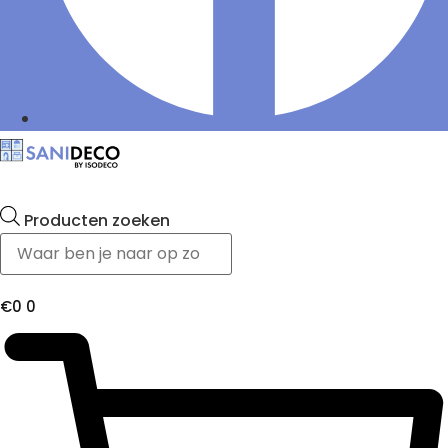
Producten zoeken
€
0
0