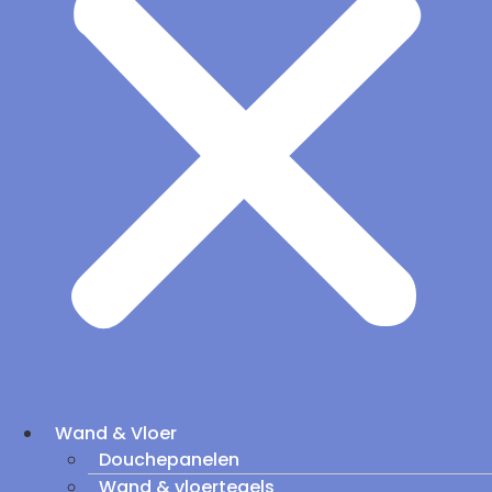
Wand & Vloer
Douchepanelen
Wand & vloertegels