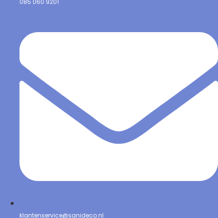
085 060 9201
klantenservice@sanideco.nl