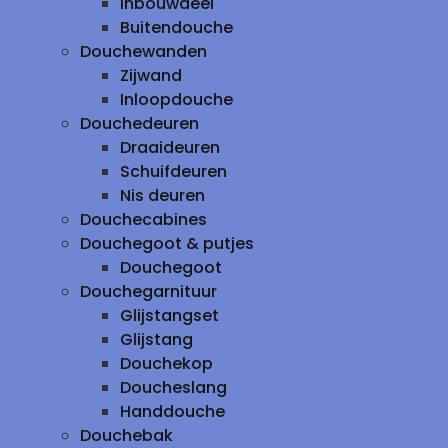
inbouwdeel
Buitendouche
Douchewanden
Zijwand
Inloopdouche
Douchedeuren
Draaideuren
Schuifdeuren
Nis deuren
Douchecabines
Douchegoot & putjes
Douchegoot
Douchegarnituur
Glijstangset
Glijstang
Douchekop
Doucheslang
Handdouche
Douchebak