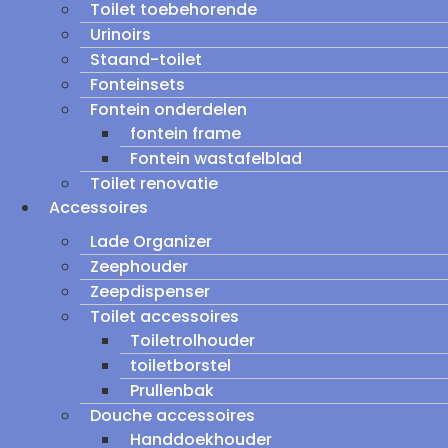
Toilet toebehorende
Urinoirs
Staand-toilet
Fonteinsets
Fontein onderdelen
fontein frame
Fontein wastafelblad
Toilet renovatie
Accessoires
Lade Organizer
Zeephouder
Zeepdispenser
Toilet accessoires
Toiletrolhouder
toiletborstel
Prullenbak
Douche accessoires
Handdoekhouder