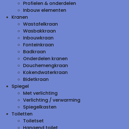
Profielen & onderdelen
Inbouw elementen
Kranen
Wastafelkraan
Wasbakkraan
Inbouwkraan
Fonteinkraan
Badkraan
Onderdelen kranen
Douchemengkraan
Kokendwaterkraan
Bidetkraan
Spiegel
Met verlichting
Verlichting / verwarming
Spiegelkasten
Toiletten
Toiletset
Hangend toilet