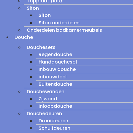
Topplaat (los)
Sifon
Sifon
Sifon onderdelen
Onderdelen badkamermeubels
Douche
Douchesets
Regendouche
Handdoucheset
Inbouw douche
inbouwdeel
Buitendouche
Douchewanden
Zijwand
Inloopdouche
Douchedeuren
Draaideuren
Schuifdeuren