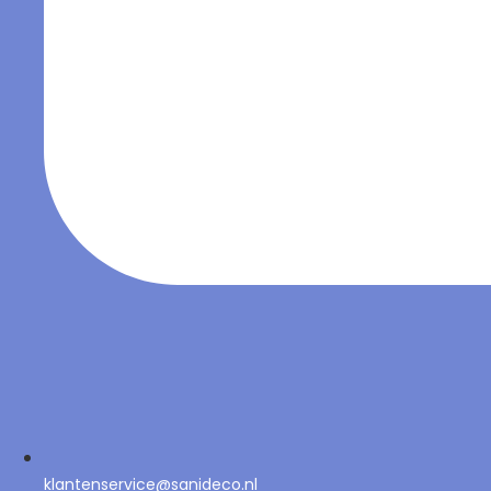
klantenservice@sanideco.nl