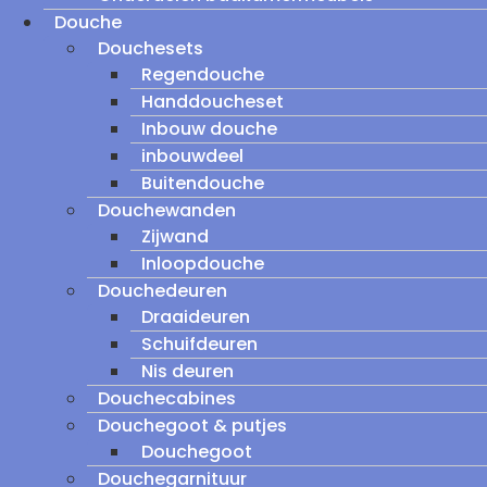
Douche
Douchesets
Regendouche
Handdoucheset
Inbouw douche
inbouwdeel
Buitendouche
Douchewanden
Zijwand
Inloopdouche
Douchedeuren
Draaideuren
Schuifdeuren
Nis deuren
Douchecabines
Douchegoot & putjes
Douchegoot
Douchegarnituur