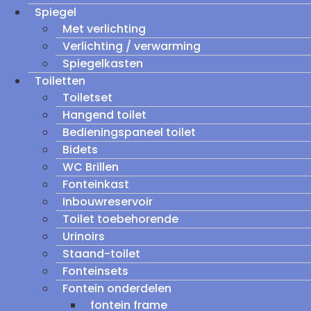
Spiegel
Met verlichting
Verlichting / verwarming
Spiegelkasten
Toiletten
Toiletset
Hangend toilet
Bedieningspaneel toilet
Bidets
WC Brillen
Fonteinkast
Inbouwreservoir
Toilet toebehorende
Urinoirs
Staand-toilet
Fonteinsets
Fontein onderdelen
fontein frame