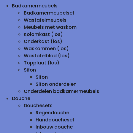
Badkamermeubels
Badkamermeubelset
Wastafelmeubels
Meubels met waskom
Kolomkast (los)
Onderkast (los)
Waskommen (los)
Wastafelblad (los)
Topplaat (los)
Sifon
Sifon
Sifon onderdelen
Onderdelen badkamermeubels
Douche
Douchesets
Regendouche
Handdoucheset
Inbouw douche