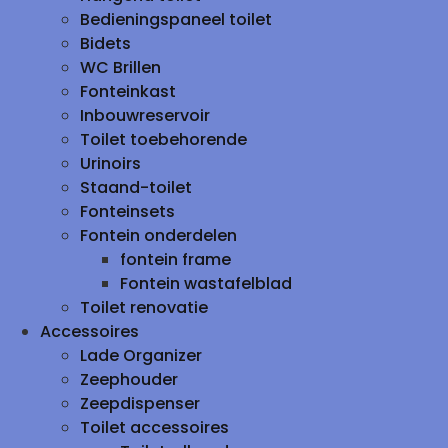
Bedieningspaneel toilet
Bidets
WC Brillen
Fonteinkast
Inbouwreservoir
Toilet toebehorende
Urinoirs
Staand-toilet
Fonteinsets
Fontein onderdelen
fontein frame
Fontein wastafelblad
Toilet renovatie
Accessoires
Lade Organizer
Zeephouder
Zeepdispenser
Toilet accessoires