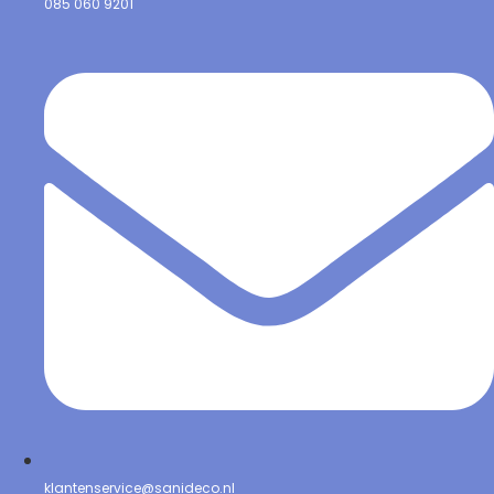
085 060 9201
klantenservice@sanideco.nl