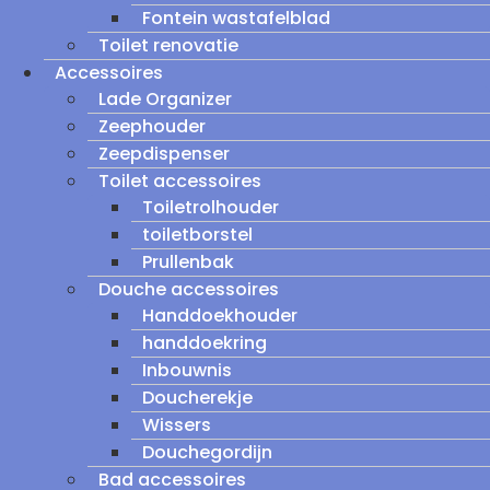
Fontein wastafelblad
Toilet renovatie
Accessoires
Lade Organizer
Zeephouder
Zeepdispenser
Toilet accessoires
Toiletrolhouder
toiletborstel
Prullenbak
Douche accessoires
Handdoekhouder
handdoekring
Inbouwnis
Doucherekje
Wissers
Douchegordijn
Bad accessoires