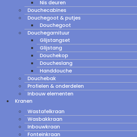
Nis deuren
Douchecabines
Douchegoot & putjes
Douchegoot
Douchegarnituur
Glijstangset
Glijstang
Douchekop
Doucheslang
Handdouche
Douchebak
Profielen & onderdelen
Inbouw elementen
Kranen
Wastafelkraan
Wasbakkraan
Inbouwkraan
Fonteinkraan