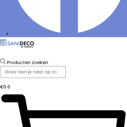
Producten zoeken
€
0
0