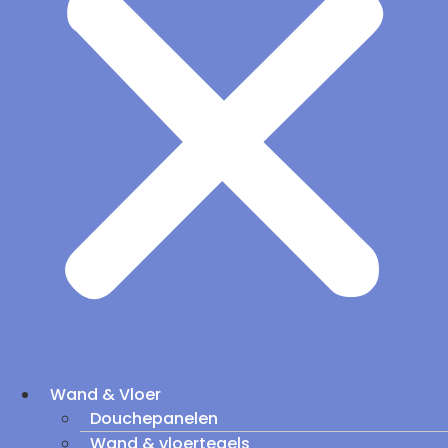
Wand & Vloer
Douchepanelen
Wand & vloertegels