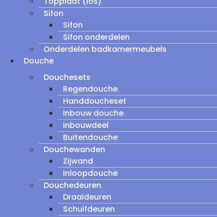
Topplaat (los)
Sifon
Sifon
Sifon onderdelen
Onderdelen badkamermeubels
Douche
Douchesets
Regendouche
Handdoucheset
Inbouw douche
inbouwdeel
Buitendouche
Douchewanden
Zijwand
Inloopdouche
Douchedeuren
Draaideuren
Schuifdeuren