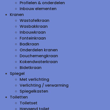
Profielen & onderdelen
Inbouw elementen
Kranen
Wastafelkraan
Wasbakkraan
Inbouwkraan
Fonteinkraan
Badkraan
Onderdelen kranen
Douchemengkraan
Kokendwaterkraan
Bidetkraan
Spiegel
Met verlichting
Verlichting / verwarming
Spiegelkasten
Toiletten
Toiletset
Hangend toilet