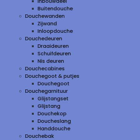
inbouwdeel
Buitendouche
Douchewanden
Zijwand
Inloopdouche
Douchedeuren
Draaideuren
Schuifdeuren
Nis deuren
Douchecabines
Douchegoot & putjes
Douchegoot
Douchegarnituur
Glijstangset
Glijstang
Douchekop
Doucheslang
Handdouche
Douchebak