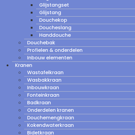
Glijstangset
Glijstang
Douchekop
Doucheslang
Handdouche
Douchebak
Profielen & onderdelen
Inbouw elementen
Kranen
Wastafelkraan
Wasbakkraan
Inbouwkraan
Fonteinkraan
Badkraan
Onderdelen kranen
Douchemengkraan
Kokendwaterkraan
Bidetkraan