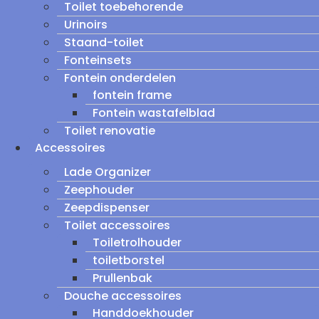
Toilet toebehorende
Urinoirs
Staand-toilet
Fonteinsets
Fontein onderdelen
fontein frame
Fontein wastafelblad
Toilet renovatie
Accessoires
Lade Organizer
Zeephouder
Zeepdispenser
Toilet accessoires
Toiletrolhouder
toiletborstel
Prullenbak
Douche accessoires
Handdoekhouder