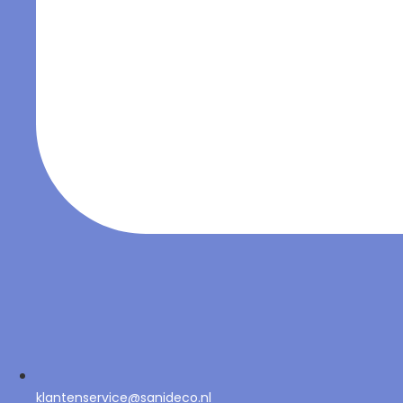
klantenservice@sanideco.nl